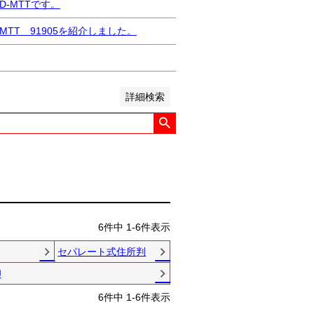
い順
価格が高い順
優先度順
-MTTです。
ット順
TT 91905を紹介しました。
詳細検索
6
件中
1
-
6
件表示
セパレート式住所判
印
6
件中
1
-
6
件表示