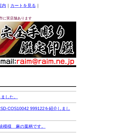
案内
｜
カートを見る
｜
市に実店舗あります
しました。
S10042 999122を紹介しまし
本伝統模様 麻の葉柄です。