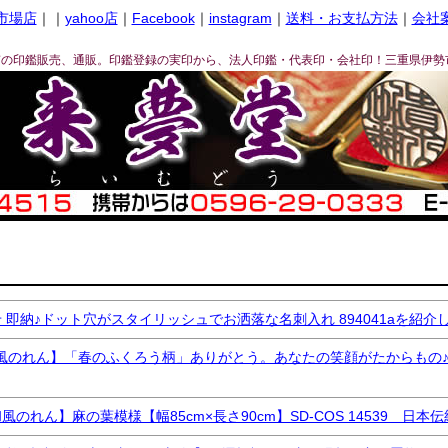
市場店
｜｜
yahoo店
｜
Facebook
｜
instagram
｜
送料・お支払方法
｜
会社
ぎの印鑑販売、通販。印鑑登録の実印から、法人印鑑・代表印・会社印！三重県伊勢
在庫なし商品
在庫なし商品を表示しない
商品番号/JANコード
〜
バンドル販売
日発送
即納♪ドット穴がスタイリッシュでお洒落な名刺入れ 894041aを紹介
れん】「春のふくろう柄」ありがとう。あなたの笑顔がたからもの♪SD-CO
予約商品
予約商品のみを表示
れん】麻の葉模様【幅85cm×長さ90cm】SD-COS 14539 日
並び順