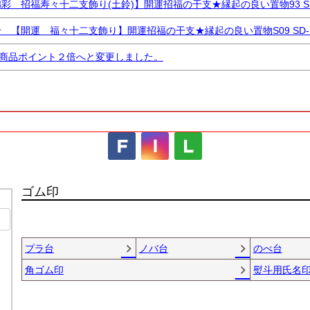
新着順
登録順
価格が安
 招福寿々十二支飾り(土鈴)】開運招福の干支★縁起の良い置物93 SD
レビュー順
キーワードヒ
【開運 福々十二支飾り】開運招福の干支★縁起の良い置物S09 SD-M
全商品ポイント２倍へと変更しました。
検索
検索
ゴム印
プラ台
ノバ台
のべ台
角ゴム印
熨斗用氏名