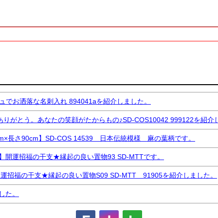
検索
Copyrights © 2000-2020 Raimudou All Rights Reserved.
お洒落な名刺入れ 894041aを紹介しました。
う。あなたの笑顔がたからもの♪SD-COS10042 999122を紹介
さ90cm】SD-COS 14539 日本伝統模様 麻の葉柄です。
運招福の干支★縁起の良い置物93 SD-MTTです。
の干支★縁起の良い置物S09 SD-MTT 91905を紹介しました。
した。