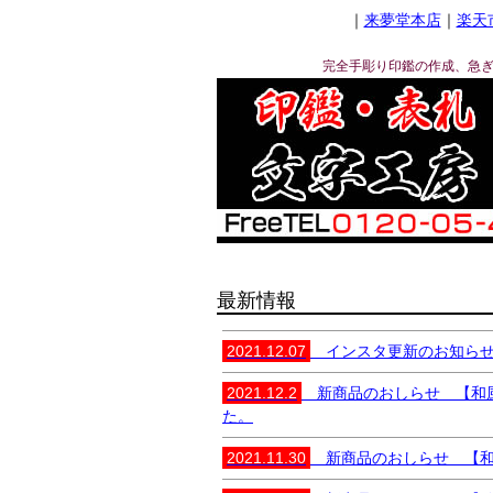
｜
来夢堂本店
｜
楽天
完全手彫り印鑑の作成、急
キーワード
価格
最新情報
商品タグ
セール
限定
再入荷
翌
2021.12.07
インスタ更新のお知らせ 
2021.12.2
新商品のおしらせ 【和風の
た。
2021.11.30
新商品のおしらせ 【和風の