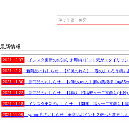
最新情報
2021.12.07
インスタ更新のお知らせ 即納♪ドット穴がスタイリッシュで
2021.12.2
新商品のおしらせ 【和風のれん】「春のふくろう柄」ありがと
2021.11.30
新商品のおしらせ 【和風のれん】麻の葉模様【幅85cm×長
2021.11.22
新商品のおしらせ 【錦彩 招福寿々十二支飾り(土鈴)】開
2021.11.18
インスタ更新のおしらせ 【開運 福々十二支飾り】開運招福
2021.11.08
yahoo店のおしらせ 全商品ポイント２倍へと変更しま