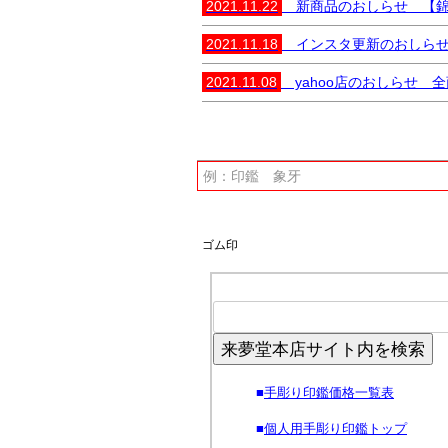
2021.11.22
新商品のおしらせ 【錦彩
2021.11.18
インスタ更新のおしらせ 
2021.11.08
yahoo店のおしらせ 
ゴム印
来夢堂本店サイト内を検索
■
手彫り印鑑価格一覧表
■
個人用手彫り印鑑トップ