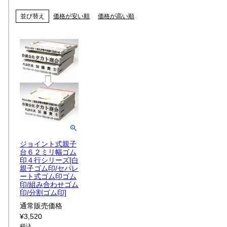
並び替え
価格が安い順
価格が高い順
ジョイント式親子
台６２ミリ幅ゴム
印４行シリーズ[白
親子ゴム印/セパレ
ート式ゴム印ゴム
印/組み合わせゴム
印/分割ゴム印]
通常販売価格
¥
3,520
税込