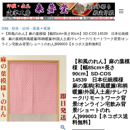
掛軸・額装・絵画・暖簾
暖簾
【和風のれん】麻の葉模様【幅85cm×長さ90cm】SD-COS 14539 日本伝統模
様 麻の葉柄[和風暖簾/和柄暖簾/外国人土産/テレワーク/リモートワーク背景/オン
ライン宅飲み背景/ショートのれん]999003【ネコポス送料無料】
【和風のれん】麻の葉模
様【幅85cm×長さ
90cm】SD-COS
14539 日本伝統模様
麻の葉柄[和風暖簾/和柄
暖簾/外国人土産/テレワ
ーク/リモートワーク背
景/オンライン宅飲み背
景/ショートのれ
ん]999003【ネコポス送
料無料】