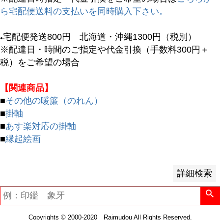
予約商品
ら宅配便送料の支払いを同時購入下さい。
予約商品のみを表示
宅配便発送800円 北海道・沖縄1300円（税別）
●
並び順
※配達日・時間のご指定や代金引換（手数料300円＋
新着順
税）をご希望の場合
登録順
価格が安い順
【関連商品】
価格が高い順
■
その他の暖簾（のれん）
優先度順
■
掛軸
レビュー順
■
あす楽対応の掛軸
キーワードヒット順
■
縁起絵画
検索
詳細検索
Copyrights © 2000-2020 Raimudou All Rights Reserved.