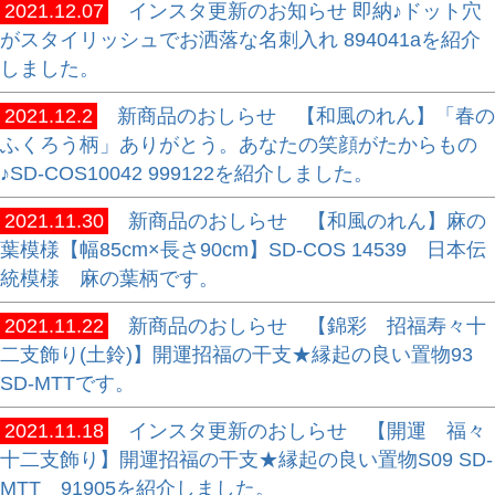
2021.12.07
インスタ更新のお知らせ 即納♪ドット穴
がスタイリッシュでお洒落な名刺入れ 894041aを紹介
しました。
2021.12.2
新商品のおしらせ 【和風のれん】「春の
ふくろう柄」ありがとう。あなたの笑顔がたからもの
♪SD-COS10042 999122を紹介しました。
2021.11.30
新商品のおしらせ 【和風のれん】麻の
葉模様【幅85cm×長さ90cm】SD-COS 14539 日本伝
統模様 麻の葉柄です。
2021.11.22
新商品のおしらせ 【錦彩 招福寿々十
二支飾り(土鈴)】開運招福の干支★縁起の良い置物93
SD-MTTです。
2021.11.18
インスタ更新のおしらせ 【開運 福々
十二支飾り】開運招福の干支★縁起の良い置物S09 SD-
MTT 91905を紹介しました。