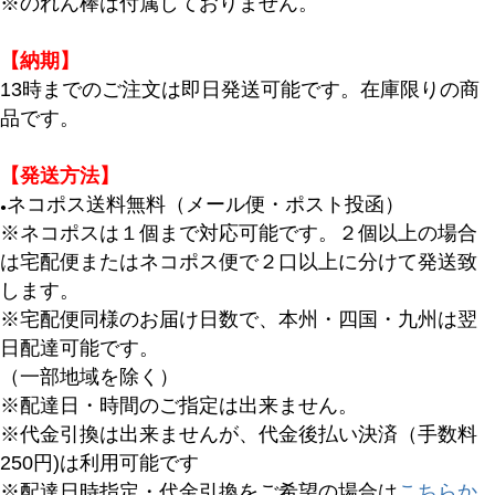
※のれん棒は付属しておりません。
〜
【納期】
商品タグ
13時までのご注文は即日発送可能です。在庫限りの商
セール
品です。
限定
再入荷
【発送方法】
翌日発送
ネコポス送料無料（メール便・ポスト投函）
●
※ネコポスは１個まで対応可能です。２個以上の場合
在庫なし商品
は宅配便またはネコポス便で２口以上に分けて発送致
在庫なし商品を表示しない
します。
※宅配便同様のお届け日数で、本州・四国・九州は翌
商品番号/JANコード
日配達可能です。
（一部地域を除く）
※配達日・時間のご指定は出来ません。
バンドル販売
※代金引換は出来ませんが、代金後払い決済（手数料
250円)は利用可能です
※配達日時指定・代金引換をご希望の場合は
こちらか