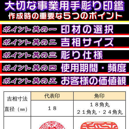
代表印
角印
吉相寸法
１８角丸
１８
直径（㎜）
２１角丸・２４角丸