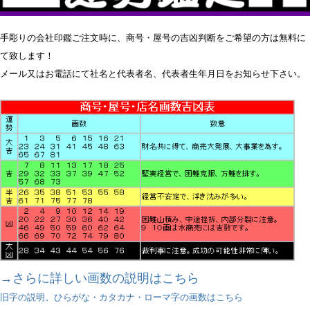
〜
手彫りの会社印鑑ご注文時に、商号・屋号の吉凶判断をご希望の方は無料に
商品タグ
て致します！
セール
メール又はお電話にて社名と代表者名、代表者生年月日をお知らせ下さい。
限定
再入荷
翌日発送
在庫なし商品
在庫なし商品を表示しない
商品番号/JANコード
バンドル販売
→さらに詳しい画数の説明はこちら
旧字の説明。ひらがな・カタカナ・ローマ字の画数はこちら