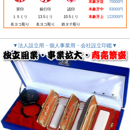
本象牙並
70000円
実印
銀行印
認印
本象牙中
93000円
１５ミリ
13.5ミリ
10.5ミリ
本象牙上
122000円
名ヨコ彫り
名ヨコ彫り
姓タテ彫り
▼法人設立用・個人事業用・会社設立印鑑▼