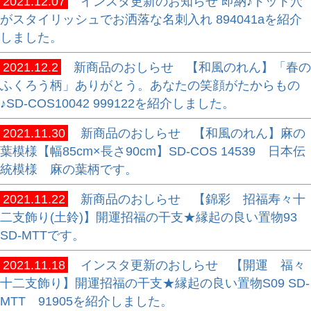
2021.12.07
インスタ更新のお知らせ 即納♪ドット穴
がスタイリッシュでお洒落な名刺入れ 894041aを紹介
しました。
2021.12.2
新商品のおしらせ 【和風のれん】「春の
ふくろう柄」ありがとう。あなたの笑顔がたからもの
♪SD-COS10042 999122を紹介しました。
2021.11.30
新商品のおしらせ 【和風のれん】麻の
葉模様【幅85cm×長さ90cm】SD-COS 14539 日本伝
統模様 麻の葉柄です。
2021.11.22
新商品のおしらせ 【錦彩 招福寿々十
二支飾り(土鈴)】開運招福の干支★縁起の良い置物93
SD-MTTです。
2021.11.18
インスタ更新のおしらせ 【開運 福々
十二支飾り】開運招福の干支★縁起の良い置物S09 SD-
MTT 91905を紹介しました。