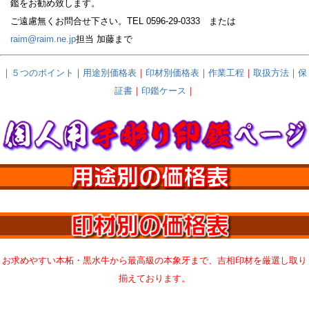
鑑をお勧め致します。
ご遠慮無くお問合せ下さい。TEL 0596-29-0333 または
raim@raim.ne.jp
担当 加藤まで
｜
５つのポイント
｜
用途別価格表
｜
印材別価格表
｜
作業工程
｜
取扱方法
｜
保
証書
｜
印鑑ケース
｜
お求めやすい本柘・黒水牛から最高級の本象牙まで、吉相印材を厳選し取り
揃えております。