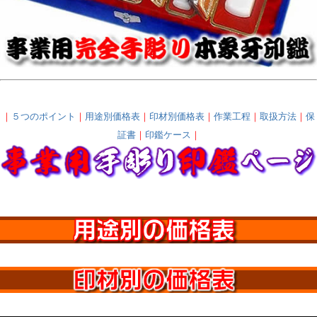
｜
５つのポイント
｜
用途別価格表
｜
印材別価格表
｜
作業工程
｜
取扱方法
｜
保
証書
｜
印鑑ケース
｜