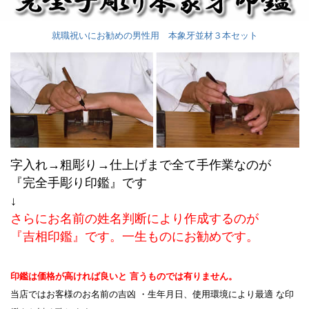
就職祝いにお勧めの男性用 本象牙並材３本セット
字入れ→粗彫り→仕上げまで全て手作業なのが
『完全手彫り印鑑』です
↓
さらにお名前の姓名判断により作成するのが
『吉相印鑑』です。一生ものにお勧めです。
印鑑は価格が高ければ良いと 言うものでは有りません。
当店ではお客様のお名前の吉凶 ・生年月日、使用環境により最適 な印