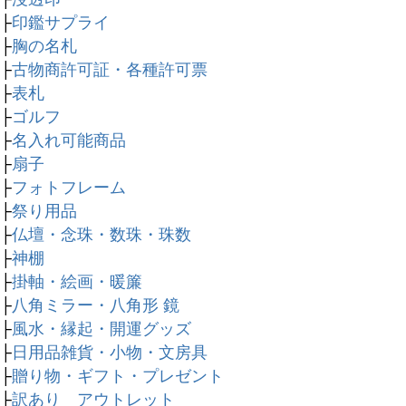
├
印鑑サプライ
├
胸の名札
├
古物商許可証・各種許可票
├
表札
├
ゴルフ
├
名入れ可能商品
├
扇子
├
フォトフレーム
├
祭り用品
├
仏壇・念珠・数珠・珠数
├
神棚
├
掛軸・絵画・暖簾
├
八角ミラー・八角形 鏡
├
風水・縁起・開運グッズ
├
日用品雑貨・小物・文房具
├
贈り物・ギフト・プレゼント
├
訳あり アウトレット