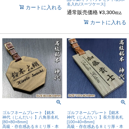
名入れ/スーツケース]
カートに入れる
通常販売価格
¥
3,300
税込
カートに入れる
ゴルフネームプレート【銘木
ゴルフネームプレート【銘木
神代（じんだい）】八角形名札
神代（じんだい）】長方形名札
[80×80×8mm]
[100×40×8mm]
高級・存在感ある８ミリ厚・本
高級・存在感ある８ミリ厚・本