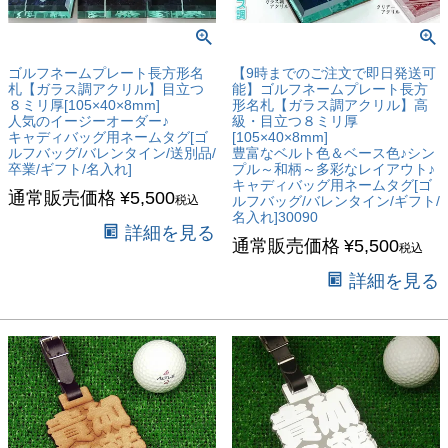
ゴルフネームプレート長方形名
【9時までのご注文で即日発送可
札【ガラス調アクリル】目立つ
能】ゴルフネームプレート長方
８ミリ厚[105×40×8mm]
形名札【ガラス調アクリル】高
人気のイージーオーダー♪
級・目立つ８ミリ厚
キャディバッグ用ネームタグ[ゴ
[105×40×8mm]
ルフバッグ/バレンタイン/送別品/
豊富なベルト色＆ベース色♪シン
卒業/ギフト/名入れ]
プル～和柄～多彩なレイアウト♪
キャディバッグ用ネームタグ[ゴ
通常販売価格
¥
5,500
税込
ルフバッグ/バレンタイン/ギフト/
名入れ]30090
詳細を見る
通常販売価格
¥
5,500
税込
詳細を見る