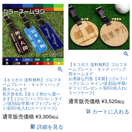
【ネコポス 送料無料】ゴルフネ
ームプレート・キャディバッグ
用ネームタグ
お洒落な円形【木製】[ゴルフバ
【ネコポス 送料無料】ゴルフネ
ッグ/バレンタイン/送別品/卒業/
ームプレート・キャディバッグ
ギフト/プレゼント/刻印/名入れ/
用ネームタグ
スーツケース]
長方形名札【全１２色から選べ
ます】[ゴルフバッグ/バレンタイ
通常販売価格
¥
3,520
税込
ン/送別品/卒業/ギフト/プレゼン
ト/刻印/名入れ/スーツケース]
カートに入れる
通常販売価格
¥
3,300
税込
詳細を見る