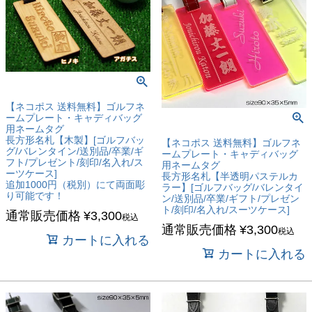
【ネコポス 送料無料】ゴルフネ
ームプレート・キャディバッグ
用ネームタグ
長方形名札【木製】[ゴルフバッ
【ネコポス 送料無料】ゴルフネ
グ/バレンタイン/送別品/卒業/ギ
ームプレート・キャディバッグ
フト/プレゼント/刻印/名入れ/ス
用ネームタグ
ーツケース]
長方形名札【半透明パステルカ
追加1000円（税別）にて両面彫
ラー】[ゴルフバッグ/バレンタイ
り可能です！
ン/送別品/卒業/ギフト/プレゼン
ト/刻印/名入れ/スーツケース]
通常販売価格
¥
3,300
税込
通常販売価格
¥
3,300
税込
カートに入れる
カートに入れる