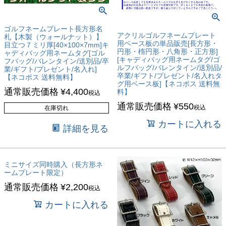
ゴルフネームプレート長方形名
アクリルゴルフネームプレート
札【木製（ウォールナット）】
用ベース板の単品販売[長方形・
目立つ７ミリ厚[40×100×7mm]キ
円形・楕円形・八角形・正方形]
ャディバッグ用ネームタグ[ゴル
[キャディバッグ用ネームタグ/ゴ
フバッグ/バレンタイン/送別品/卒
ルフバッグ/バレンタイン/送別品/
業/ギフト/プレゼント/名入れ]
卒業/ギフト/プレゼント/名入れタ
【ネコポス 送料無料】
グ用ベース板]【ネコポス 送料無
通常販売価格
¥
4,400
料】
税込
通常販売価格
¥
550
税込
在庫切れ
カートに入れる
詳細を見る
ミニサイズ同時購入（長方形ネ
ームプレート限定）
通常販売価格
¥
2,200
税込
カートに入れる