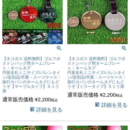
【ネコポス 送料無料】ゴルフボ
【ネコポス 送料無料】ゴルフボ
ストンバッグ用ネームプレー
ストンバッグ用ネームプレー
ト・ネームタグ
ト・ネームタグ
円形名札ミニサイズ/バレンタイ
円形名札ミニサイズ/バレンタイ
ン/送別品/卒業・スーツケース・
ン/送別品/卒業・スーツケース・
旅行カバンのネームタグにもど
旅行カバンのネームタグにもど
うぞ【マーブルタイプ】５ミリ
うぞ【ミラータイプ】５ミリ厚
厚
通常販売価格
¥
2,200
税込
通常販売価格
¥
2,200
税込
詳細を見る
詳細を見る