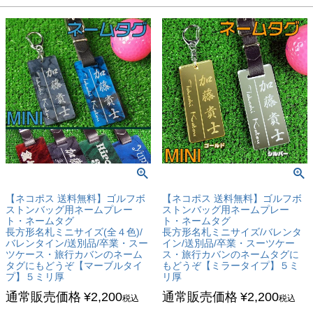
【ネコポス 送料無料】ゴルフボ
【ネコポス 送料無料】ゴルフボ
ストンバッグ用ネームプレー
ストンバッグ用ネームプレー
ト・ネームタグ
ト・ネームタグ
長方形名札ミニサイズ(全４色)/
長方形名札ミニサイズ/バレンタ
バレンタイン/送別品/卒業・スー
イン/送別品/卒業・スーツケー
ツケース・旅行カバンのネーム
ス・旅行カバンのネームタグに
タグにもどうぞ【マーブルタイ
もどうぞ【ミラータイプ】５ミ
プ】５ミリ厚
リ厚
通常販売価格
¥
2,200
通常販売価格
¥
2,200
税込
税込