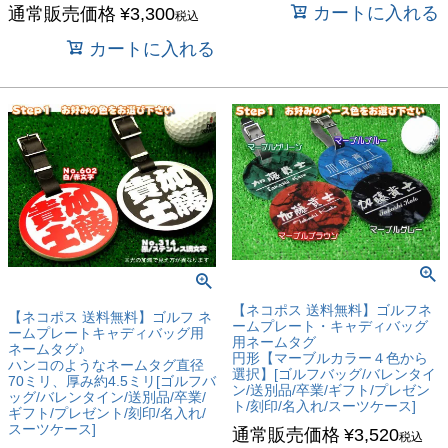
カートに入れる
通常販売価格
¥
3,300
税込
カートに入れる
【ネコポス 送料無料】ゴルフネ
【ネコポス 送料無料】ゴルフ ネ
ームプレート・キャディバッグ
ームプレートキャディバッグ用
用ネームタグ
ネームタグ♪
円形【マーブルカラー４色から
ハンコのようなネームタグ直径
選択】[ゴルフバッグ/バレンタイ
70ミリ、厚み約4.5ミリ[ゴルフバ
ン/送別品/卒業/ギフト/プレゼン
ッグ/バレンタイン/送別品/卒業/
ト/刻印/名入れ/スーツケース]
ギフト/プレゼント/刻印/名入れ/
スーツケース]
通常販売価格
¥
3,520
税込