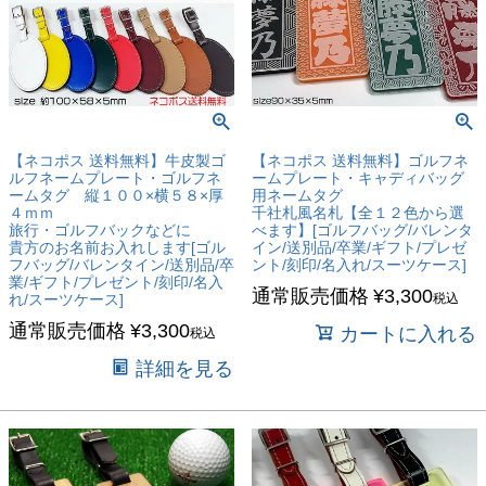
【ネコポス 送料無料】牛皮製ゴ
【ネコポス 送料無料】ゴルフネ
ルフネームプレート・ゴルフネ
ームプレート・キャディバッグ
ームタグ 縦１００×横５８×厚
用ネームタグ
４ｍｍ
千社札風名札【全１２色から選
旅行・ゴルフバックなどに
べます】[ゴルフバッグ/バレンタ
貴方のお名前お入れします[ゴル
イン/送別品/卒業/ギフト/プレゼ
フバッグ/バレンタイン/送別品/卒
ント/刻印/名入れ/スーツケース]
業/ギフト/プレゼント/刻印/名入
通常販売価格
¥
3,300
れ/スーツケース]
税込
通常販売価格
¥
3,300
カートに入れる
税込
詳細を見る