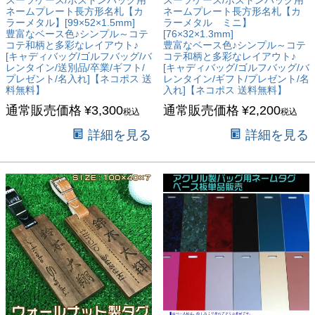
ネームプレート長方形名札【カ
ネームプレート長方形名札【カ
ラーメタル】[99×52×1.5mm]
ラーメタル ミニ】
豊富なベース色♪シンプル～コテ
[76×32×1.3mm]
コテ和柄と多彩なレイアウト♪
豊富なベース色♪シンプル～コテ
[キャディバッグ/ゴルフバッグ/バ
コテ和柄と多彩なレイアウト♪
レンタイン/送別品/卒業/ギフト/
[キャディバッグ/ゴルフバッグ/バ
プレゼント/名入れ]【ネコポス 送
レンタイン/ギフト/プレゼント/名
料無料】
入れ]【ネコポス 送料無料】
通常販売価格
¥
3,300
通常販売価格
¥
2,200
税込
税込
詳細を見る
詳細を見る