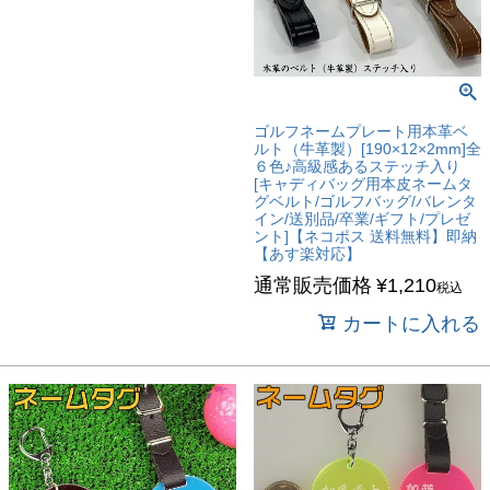
ゴルフネームプレート用本革ベ
ルト（牛革製）[190×12×2mm]全
６色♪高級感あるステッチ入り
[キャディバッグ用本皮ネームタ
グベルト/ゴルフバッグ/バレンタ
イン/送別品/卒業/ギフト/プレゼ
ント]【ネコポス 送料無料】即納
【あす楽対応】
通常販売価格
¥
1,210
税込
カートに入れる