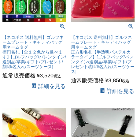
【ネコポス 送料無料】ゴルフネ
【ネコポス 送料無料】ゴルフネ
ームプレート・キャディバッグ
ームプレート・キャディバッグ
用ネームタグ
用ネームタグ
楕円名札【全１２色から選べま
正方形名札【半透明パステルカ
す】[ゴルフバッグ/バレンタイン/
ラータイプ】[ゴルフバッグ/バレ
送別品/卒業/ギフト/プレゼント/
ンタイン/送別品/卒業/ギフト/プ
刻印/名入れ/スーツケース]
レゼント/刻印/名入れ/スーツケー
ス]
通常販売価格
¥
3,520
税込
通常販売価格
¥
3,850
税込
詳細を見る
詳細を見る