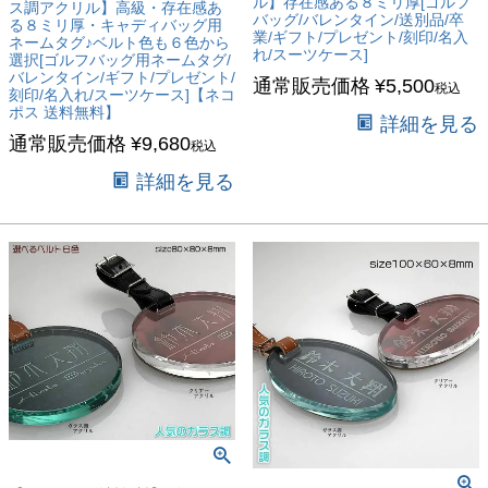
ル】存在感ある８ミリ厚[ゴルフ
ス調アクリル】高級・存在感あ
バッグ/バレンタイン/送別品/卒
る８ミリ厚・キャディバッグ用
業/ギフト/プレゼント/刻印/名入
ネームタグ♪ベルト色も６色から
れ/スーツケース]
選択[ゴルフバッグ用ネームタグ/
バレンタイン/ギフト/プレゼント/
通常販売価格
¥
5,500
税込
刻印/名入れ/スーツケース]【ネコ
ポス 送料無料】
詳細を見る
通常販売価格
¥
9,680
税込
詳細を見る