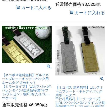
通常販売価格
¥
3,520
税込
カートに入れる
カートに入れる
【ネコポス送料無料】ゴルフネ
ームプレートキャディバッグ用
ネームタグ ２枚セット
【ミラータイプ】[ゴルフバッグ/
【ネコポス 送料無料】ゴルフネ
バレンタイン/送別品/卒業/ギフ
ームプレート・キャディバッグ
ト/プレゼント/刻印/名入れ/スー
用ネームタグ
ツケース]
千社札風名札【ミラータイプ】
[ゴルフバッグ/バレンタイン/送別
通常販売価格
¥
6,050
税込
品/卒業/ギフト/プレゼント/刻印/