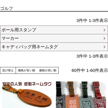
ゴルフ
3
件中
1
-
3
件表示
ボール用スタンプ
マーカー
キャディバッグ用ネームタグ
3
件中
1
-
3
件表示
60
件中
1
-
60
件表示
並び替え
価格が安い順
価格が高い順