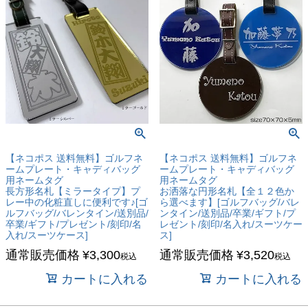
【ネコポス 送料無料】ゴルフネ
【ネコポス 送料無料】ゴルフネ
ームプレート・キャディバッグ
ームプレート・キャディバッグ
用ネームタグ
用ネームタグ
長方形名札【ミラータイプ】プ
お洒落な円形名札【全１２色か
レー中の化粧直しに便利です♪[ゴ
ら選べます】[ゴルフバッグ/バレ
ルフバッグ/バレンタイン/送別品/
ンタイン/送別品/卒業/ギフト/プ
卒業/ギフト/プレゼント/刻印/名
レゼント/刻印/名入れ/スーツケー
入れ/スーツケース]
ス]
通常販売価格
¥
3,300
通常販売価格
¥
3,520
税込
税込
カートに入れる
カートに入れる