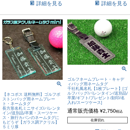
詳細を見る
詳細を見る
ゴルフネームプレート・キャデ
ィバッグ用ネームタグ
千社札風名札【1枚プレート】[ゴ
ルフバッグ/バレンタイン/送別品/
【ネコポス 送料無料】ゴルフボ
卒業/ギフト/プレゼント/刻印/名
ストンバッグ用ネームプレー
入れ/スーツケース]
ト・ネームタグ
長方形名札ミニサイズ/バレンタ
通常販売価格
¥
2,750
税込
イン/送別品/卒業・スーツケー
ス・旅行カバンのネームタグに
在庫切れ
もどうぞ【ガラス調アクリル】
５ミリ厚