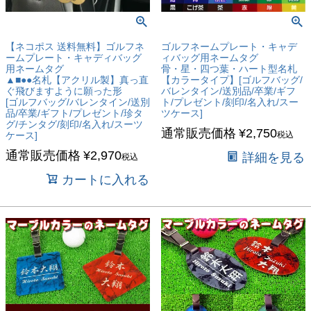
【ネコポス 送料無料】ゴルフネ
ゴルフネームプレート・キャデ
ームプレート・キャディバッグ
ィバッグ用ネームタグ
用ネームタグ
骨・星・四つ葉・ハート型名札
▲■●●名札【アクリル製】真っ直
【カラータイプ】[ゴルフバッグ/
ぐ飛びますように願った形
バレンタイン/送別品/卒業/ギフ
[ゴルフバッグ/バレンタイン/送別
ト/プレゼント/刻印/名入れ/スー
品/卒業/ギフト/プレゼント/珍タ
ツケース]
グ/チンタグ/刻印/名入れ/スーツ
通常販売価格
¥
2,750
ケース]
税込
通常販売価格
¥
2,970
詳細を見る
税込
カートに入れる