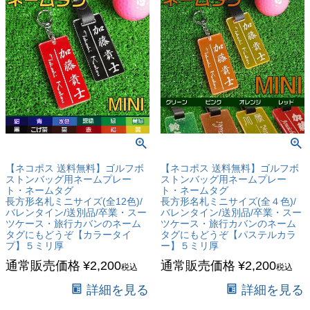
【ネコポス 送料無料】ゴルフボ
【ネコポス 送料無料】ゴルフボ
ストンバッグ用ネームプレー
ストンバッグ用ネームプレー
ト・ネームタグ
ト・ネームタグ
長方形名札ミニサイズ(全12色)/
長方形名札ミニサイズ(全４色)/
バレンタイン/送別品/卒業・スー
バレンタイン/送別品/卒業・スー
ツケース・旅行カバンのネーム
ツケース・旅行カバンのネーム
タグにもどうぞ【カラータイ
タグにもどうぞ【パステルカラ
プ】５ミリ厚
ー】５ミリ厚
通常販売価格
¥
2,200
通常販売価格
¥
2,200
税込
税込
詳細を見る
詳細を見る