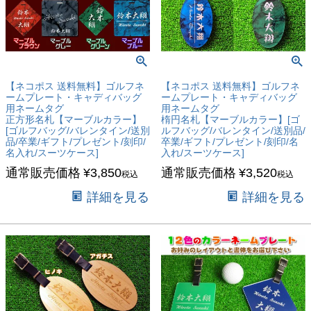
【ネコポス 送料無料】ゴルフネ
【ネコポス 送料無料】ゴルフネ
ームプレート・キャディバッグ
ームプレート・キャディバッグ
用ネームタグ
用ネームタグ
正方形名札【マーブルカラー】
楕円名札【マーブルカラー】[ゴ
[ゴルフバッグ/バレンタイン/送別
ルフバッグ/バレンタイン/送別品/
品/卒業/ギフト/プレゼント/刻印/
卒業/ギフト/プレゼント/刻印/名
名入れ/スーツケース]
入れ/スーツケース]
通常販売価格
¥
3,850
通常販売価格
¥
3,520
税込
税込
詳細を見る
詳細を見る