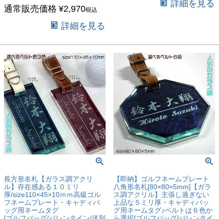
詳細を見る
通常販売価格
¥
2,970
税込
詳細を見る
長方形名札【ガラス調アクリ
【即納】ゴルフネームプレート
ル】存在感ある１０ミリ
八角形名札[80×80×5mm]【ガラ
厚/size110×45×10ｍｍ高級ゴル
ス調アクリル】主張し過ぎない
フネームプレート・キャディバ
上品な５ミリ厚・キャディバッ
ッグ用ネームタグ
グ用ネームタグ♪ベルトは６色か
[ゴルフバッグ/バレンタイン/送別
ら選択[ゴルフバッグ/バレンタイ