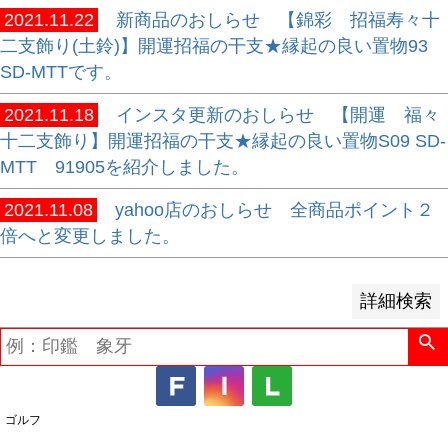
2021.11.22
新商品のおしらせ 【錦彩 招福寿々十
並び順
二支飾り(土鈴)】開運招福の干支★縁起の良い置物93
新着順
SD-MTTです。
登録順
2021.11.18
インスタ更新のおしらせ 【開運 福々
価格が安い順
十二支飾り】開運招福の干支★縁起の良い置物S09 SD-
価格が高い順
MTT 91905を紹介しました。
優先度順
レビュー順
2021.11.08
yahoo店のおしらせ 全商品ポイント２
キーワードヒット順
倍へと変更しました。
検索
詳細検索
ゴルフ