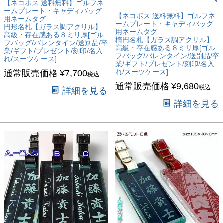
【ネコポス 送料無料】ゴルフネ
ームプレート・キャディバッグ
【ネコポス 送料無料】ゴルフネ
用ネームタグ
ームプレート・キャディバッグ
円形名札【ガラス調アクリル】
用ネームタグ
高級・存在感ある８ミリ厚[ゴル
楕円名札【ガラス調アクリル】
フバッグ/バレンタイン/送別品/卒
高級・存在感ある８ミリ厚[ゴル
業/ギフト/プレゼント/刻印/名入
フバッグ/バレンタイン/送別品/卒
れ/スーツケース]
業/ギフト/プレゼント/刻印/名入
れ/スーツケース]
通常販売価格
¥
7,700
税込
通常販売価格
¥
9,680
税込
詳細を見る
詳細を見る