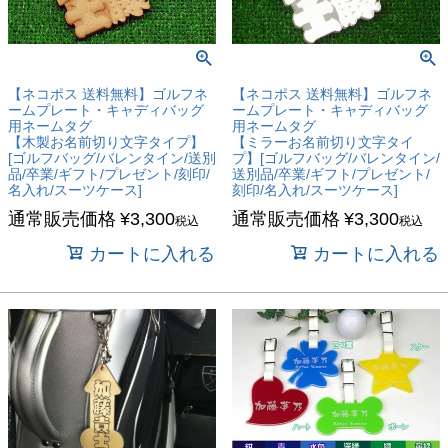
【ネコポス 送料無料】ゴルフネ
【ネコポス 送料無料】ゴルフネ
ームプレート・キャディバッグ
ームプレート・キャディバッグ
用ネームタグ
用ネームタグ
【木製お名前切り文字タイプ】
【ミラーお名前切り文字タイ
[ゴルフバッグ/バレンタイン/送別
プ】[ゴルフバッグ/バレンタイン/
品/卒業/ギフト/プレゼント/刻印/
送別品/卒業/ギフト/プレゼント/
名入れ/スーツケース]
刻印/名入れ/スーツケース]
通常販売価格
¥
3,300
通常販売価格
¥
3,300
税込
税込
カートに入れる
カートに入れる