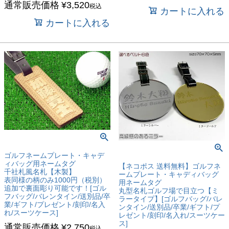
通常販売価格
¥
3,520
税込
カートに入れる
カートに入れる
ゴルフネームプレート・キャデ
ィバッグ用ネームタグ
【ネコポス 送料無料】ゴルフネ
千社札風名札【木製】
ームプレート・キャディバッグ
表同様の柄のみ1000円（税別）
用ネームタグ
追加で裏面彫り可能です！[ゴル
丸型名札ゴルフ場で目立つ【ミ
フバッグ/バレンタイン/送別品/卒
ラータイプ】[ゴルフバッグ/バレ
業/ギフト/プレゼント/刻印/名入
ンタイン/送別品/卒業/ギフト/プ
れ/スーツケース]
レゼント/刻印/名入れ/スーツケー
ス]
通常販売価格
¥
2,750
税込