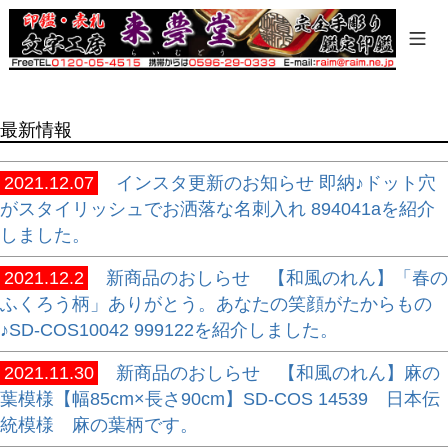
商品タグ
セール
限定
再入荷
最新情報
翌日発送
在庫なし商品
2021.12.07
インスタ更新のお知らせ 即納♪ドット穴
在庫なし商品を表示しない
がスタイリッシュでお洒落な名刺入れ 894041aを紹介
しました。
商品番号/JANコード
2021.12.2
新商品のおしらせ 【和風のれん】「春の
ふくろう柄」ありがとう。あなたの笑顔がたからもの
バンドル販売
♪SD-COS10042 999122を紹介しました。
2021.11.30
新商品のおしらせ 【和風のれん】麻の
葉模様【幅85cm×長さ90cm】SD-COS 14539 日本伝
予約商品
統模様 麻の葉柄です。
予約商品のみを表示