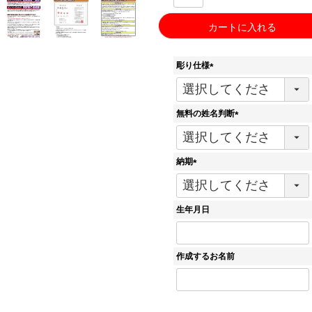
カートに入れる
彫り仕様
(
必
須
無料の姓名判断
)
(
必
須
納期
)
(
必
須
生年月日
)
作成するお名前