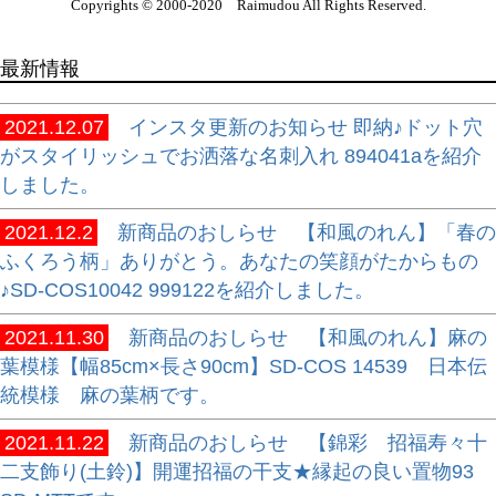
Copyrights © 2000-2020 Raimudou All Rights Reserved.
最新情報
2021.12.07
インスタ更新のお知らせ 即納♪ドット穴
がスタイリッシュでお洒落な名刺入れ 894041aを紹介
しました。
2021.12.2
新商品のおしらせ 【和風のれん】「春の
ふくろう柄」ありがとう。あなたの笑顔がたからもの
♪SD-COS10042 999122を紹介しました。
2021.11.30
新商品のおしらせ 【和風のれん】麻の
葉模様【幅85cm×長さ90cm】SD-COS 14539 日本伝
統模様 麻の葉柄です。
2021.11.22
新商品のおしらせ 【錦彩 招福寿々十
二支飾り(土鈴)】開運招福の干支★縁起の良い置物93