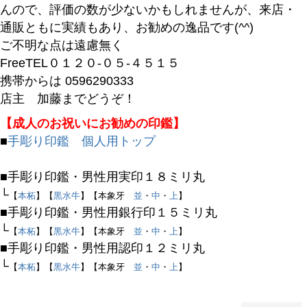
んので、評価の数が少ないかもしれませんが、来店・
バンドル販売
通販ともに実績もあり、お勧めの逸品です(^^)
ご不明な点は遠慮無く
FreeTEL０１２０-０５-４５１５
予約商品
携帯からは 0596290333
予約商品のみを表示
店主 加藤までどうぞ！
【成人のお祝いにお勧めの印鑑】
並び順
■
手彫り印鑑 個人用トップ
新着順
登録順
■手彫り印鑑・男性用実印１８ミリ丸
価格が安い順
└
【
本柘
】【
黒水牛
】【本象牙
並
・
中
・
上
】
価格が高い順
■手彫り印鑑・男性用銀行印１５ミリ丸
優先度順
└
【
本柘
】【
黒水牛
】【本象牙
並
・
中
・
上
】
レビュー順
■手彫り印鑑・男性用認印１２ミリ丸
キーワードヒット順
└
【
本柘
】【
黒水牛
】【本象牙
並
・
中
・
上
】
検索