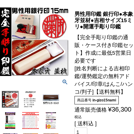
男性用印鑑 銀行印●本象
牙並材●吉相サイズ15ミ
リ●開運手彫り印鑑
【完全手彫り印鑑の通
販・ケース付き印鑑セッ
ト】作成に最低5営業日
必要です
[姓名判断による吉相印
鑑/運勢鑑定の無料アド
バイス/印章/はんこ/ハン
コ/判子]【送料無料】
商品番号
in-gizo15nami
¥
36,300
通常販売価格
税込
送料込