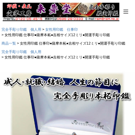
完全手彫り印鑑 個人用
女性用印鑑 仕事印
女性用印鑑 仕事印●薩摩本柘●吉相サイズ12ミリ●開運手彫り印鑑
商品一覧
女性用印鑑 仕事印●薩摩本柘●吉相サイズ12ミリ●開運手彫り印鑑
完全手彫り印鑑 個人用
女性用印鑑 仕事印●薩摩本柘●吉相サイズ12ミリ●開運手彫り印鑑