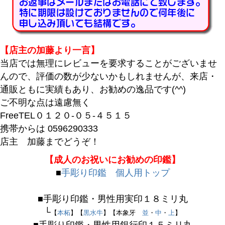
翌日発送
在庫なし商品
在庫なし商品を表示しない
【店主の加藤より一言】
商品番号/JANコード
当店では無理にレビューを要求することがございませ
んので、評価の数が少ないかもしれませんが、来店・
通販ともに実績もあり、お勧めの逸品です(^^)
バンドル販売
ご不明な点は遠慮無く
FreeTEL０１２０-０５-４５１５
携帯からは 0596290333
予約商品
店主 加藤までどうぞ！
予約商品のみを表示
【成人のお祝いにお勧めの印鑑】
■
手彫り印鑑 個人用トップ
並び順
新着順
■手彫り印鑑・男性用実印１８ミリ丸
登録順
└
【
本柘
】【
黒水牛
】【本象牙
並
・
中
・
上
】
価格が安い順