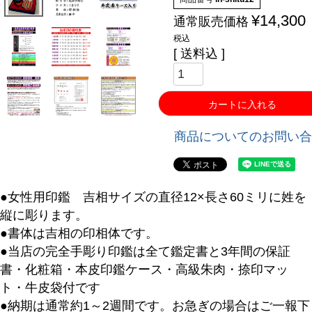
¥
14,300
通常販売価格
税込
送料込
カートに入れる
商品についてのお問い合
●女性用印鑑 吉相サイズの直径12×長さ60ミリに姓を
縦に彫ります。
●書体は吉相の印相体です。
●当店の完全手彫り印鑑は全て鑑定書と3年間の保証
書・化粧箱・本皮印鑑ケース・高級朱肉・捺印マッ
ト・牛皮袋付です
●納期は通常約1～2週間です。お急ぎの場合はご一報下