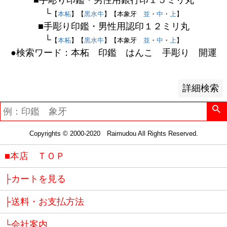
■手彫り印鑑・男性用銀行印１５ミリ丸
価格が高い順
└
【
本柘
】【
黒水牛
】【本象牙
並
・
中
・
上
】
優先度順
■手彫り印鑑・男性用認印１２ミリ丸
レビュー順
└
【
本柘
】【
黒水牛
】【本象牙
並
・
中
・
上
】
キーワードヒット順
●検索ワード：本柘 印鑑 はんこ 手彫り 開運
検索
詳細検索
Copyrights © 2000-2020 Raimudou All Rights Reserved.
■本店 ＴＯＰ
├カートを見る
├送料・お支払方法
└会社案内