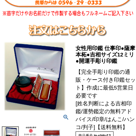
女性用印鑑 仕事印●薩摩
本柘●吉相サイズ12ミリ
●開運手彫り印鑑
【完全手彫り印鑑の通
販・ケース付き印鑑セッ
ト】作成に最低5営業日
必要です
[姓名判断による吉相印
鑑/運勢鑑定の無料アド
バイス/印章/はんこ/ハン
コ/判子]【送料無料】
商品番号
in-shitu12