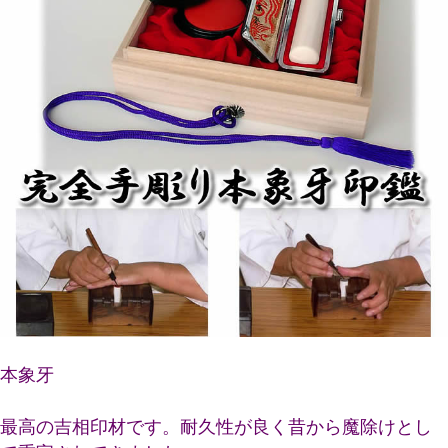
本象牙
最高の吉相印材です。耐久性が良く昔から魔除けとし