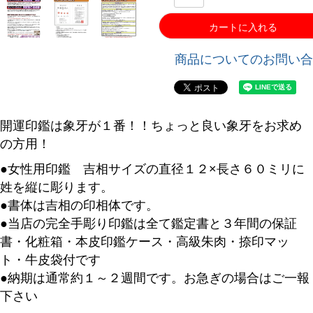
カートに入れる
商品についてのお問い合
開運印鑑は象牙が１番！！ちょっと良い象牙をお求め
の方用！
●女性用印鑑 吉相サイズの直径１２×長さ６０ミリに
姓を縦に彫ります。
●書体は吉相の印相体です。
●当店の完全手彫り印鑑は全て鑑定書と３年間の保証
書・化粧箱・本皮印鑑ケース・高級朱肉・捺印マッ
ト・牛皮袋付です
●納期は通常約１～２週間です。お急ぎの場合はご一報
下さい