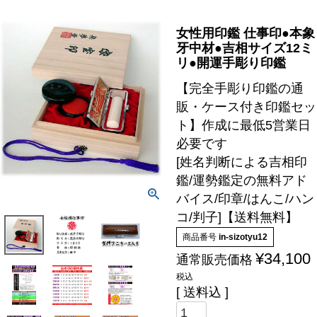
女性用印鑑 仕事印●本象
牙中材●吉相サイズ12ミ
リ●開運手彫り印鑑
【完全手彫り印鑑の通
販・ケース付き印鑑セッ
ト】作成に最低5営業日
必要です
[姓名判断による吉相印
鑑/運勢鑑定の無料アド
バイス/印章/はんこ/ハン
コ/判子]【送料無料】
商品番号
in-sizotyu12
¥
34,100
通常販売価格
税込
送料込