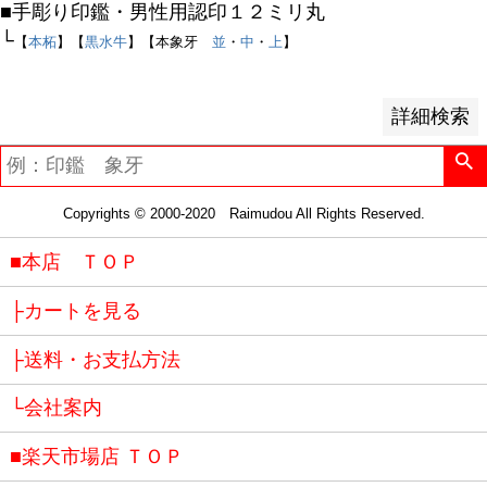
レビュー順
■手彫り印鑑・男性用認印１２ミリ丸
キーワードヒット順
└
【
本柘
】【
黒水牛
】【本象牙
並
・
中
・
上
】
検索
詳細検索
Copyrights © 2000-2020 Raimudou All Rights Reserved.
■本店 ＴＯＰ
├カートを見る
├送料・お支払方法
└会社案内
■楽天市場店 ＴＯＰ