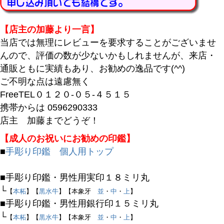
商品番号/JANコード
【店主の加藤より一言】
当店では無理にレビューを要求することがございませ
んので、評価の数が少ないかもしれませんが、来店・
バンドル販売
通販ともに実績もあり、お勧めの逸品です(^^)
ご不明な点は遠慮無く
FreeTEL０１２０-０５-４５１５
予約商品
携帯からは 0596290333
予約商品のみを表示
店主 加藤までどうぞ！
【成人のお祝いにお勧めの印鑑】
並び順
■
手彫り印鑑 個人用トップ
新着順
登録順
■手彫り印鑑・男性用実印１８ミリ丸
価格が安い順
└
【
本柘
】【
黒水牛
】【本象牙
並
・
中
・
上
】
価格が高い順
■手彫り印鑑・男性用銀行印１５ミリ丸
優先度順
└
【
本柘
】【
黒水牛
】【本象牙
並
・
中
・
上
】