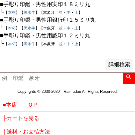
登録順
■手彫り印鑑・男性用実印１８ミリ丸
価格が安い順
└
【
本柘
】【
黒水牛
】【本象牙
並
・
中
・
上
】
価格が高い順
■手彫り印鑑・男性用銀行印１５ミリ丸
優先度順
└
【
本柘
】【
黒水牛
】【本象牙
並
・
中
・
上
】
レビュー順
■手彫り印鑑・男性用認印１２ミリ丸
キーワードヒット順
└
【
本柘
】【
黒水牛
】【本象牙
並
・
中
・
上
】
検索
詳細検索
Copyrights © 2000-2020 Raimudou All Rights Reserved.
■本店 ＴＯＰ
├カートを見る
├送料・お支払方法