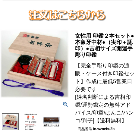
女性用 印鑑２本セット●
本象牙中材●（実印＋認
印）●吉相サイズ開運手
彫り印鑑
【完全手彫り印鑑の通
販・ケース付き印鑑セッ
ト】作成に最低5営業日
必要です
[姓名判断による吉相印
鑑/運勢鑑定の無料アド
バイス/印章/はんこ/ハン
コ/判子]【送料無料】
商品番号
in-wzochu2b