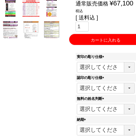
¥
67,100
通常販売価格
税込
送料込
カートに入れる
実印の彫り仕様
(
必
須
認印の彫り仕様
)
(
必
須
無料の姓名判断
)
(
必
須
納期
)
(
必