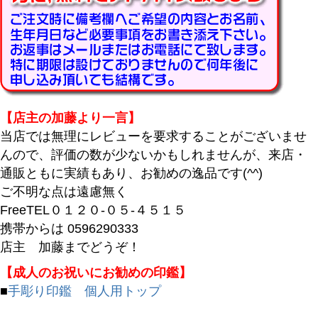
再入荷
翌日発送
在庫なし商品
在庫なし商品を表示しない
商品番号/JANコード
【店主の加藤より一言】
当店では無理にレビューを要求することがございませ
んので、評価の数が少ないかもしれませんが、来店・
バンドル販売
通販ともに実績もあり、お勧めの逸品です(^^)
ご不明な点は遠慮無く
FreeTEL０１２０-０５-４５１５
予約商品
携帯からは 0596290333
予約商品のみを表示
店主 加藤までどうぞ！
【成人のお祝いにお勧めの印鑑】
並び順
■
手彫り印鑑 個人用トップ
新着順