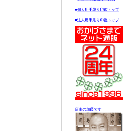
■
個人用手彫り印鑑トップ
■
法人用手彫り印鑑トップ
店主の加藤です