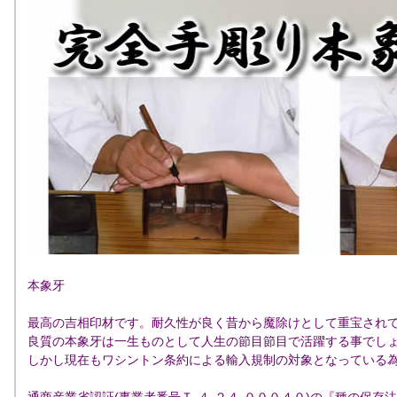
本象牙
最高の吉相印材です。耐久性が良く昔から魔除けとして重宝され
良質の本象牙は一生ものとして人生の節目節目で活躍する事でし
しかし現在もワシントン条約による輸入規制の対象となっている