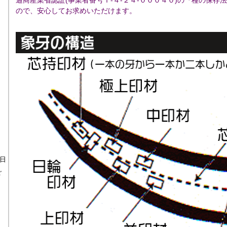
通商産業省認証(事業者番号Ｔ-４-２４-０００４０)の『種の保存
ので、安心してお求めいただけます。
日
ご