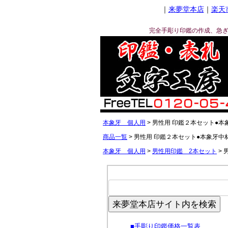
｜
来夢堂本店
｜
楽天
完全手彫り印鑑の作成、急
本象牙 個人用
男性用 印鑑２本セット●本
商品一覧
男性用 印鑑２本セット●本象牙中
本象牙 個人用
男性用印鑑 2本セット
来夢堂本店サイト内を検索
■
手彫り印鑑価格一覧表