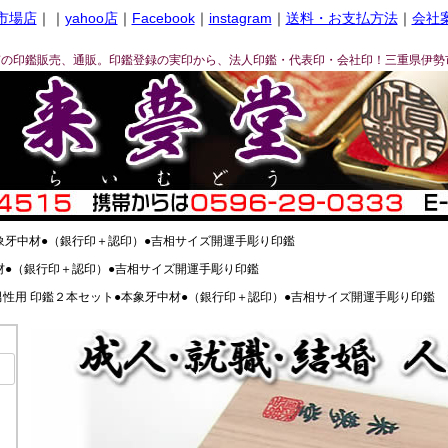
市場店
｜｜
yahoo店
｜
Facebook
｜
instagram
｜
送料・お支払方法
｜
会社
ぎの印鑑販売、通販。印鑑登録の実印から、法人印鑑・代表印・会社印！三重県伊勢
象牙中材●（銀行印＋認印）●吉相サイズ開運手彫り印鑑
材●（銀行印＋認印）●吉相サイズ開運手彫り印鑑
男性用 印鑑２本セット●本象牙中材●（銀行印＋認印）●吉相サイズ開運手彫り印鑑