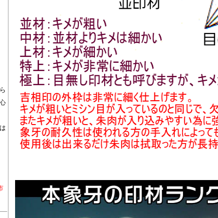
ら
心
は
市