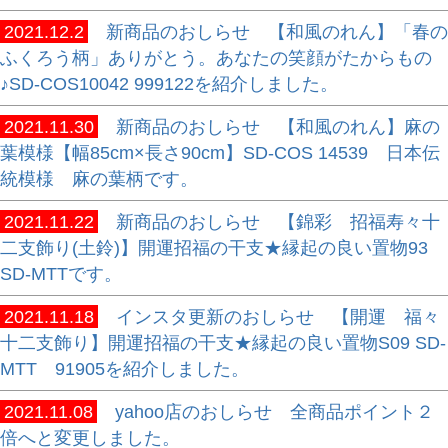
2021.12.2
新商品のおしらせ 【和風のれん】「春の
ふくろう柄」ありがとう。あなたの笑顔がたからもの
♪SD-COS10042 999122を紹介しました。
2021.11.30
新商品のおしらせ 【和風のれん】麻の
葉模様【幅85cm×長さ90cm】SD-COS 14539 日本伝
統模様 麻の葉柄です。
2021.11.22
新商品のおしらせ 【錦彩 招福寿々十
二支飾り(土鈴)】開運招福の干支★縁起の良い置物93
SD-MTTです。
2021.11.18
インスタ更新のおしらせ 【開運 福々
十二支飾り】開運招福の干支★縁起の良い置物S09 SD-
MTT 91905を紹介しました。
2021.11.08
yahoo店のおしらせ 全商品ポイント２
倍へと変更しました。