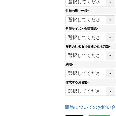
必
須
角印の彫り仕様
)
(
必
須
角印サイズと金額確認
)
(
必
須
無料の社名＆社長様の姓名判断
)
(
必
須
納期
)
(
必
須
作成するお名前
)
(
必
須
)
商品についてのお問い合