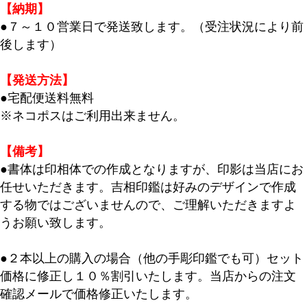
【納期】
●７～１０営業日で発送致します。（受注状況により前
後します）
【発送方法】
●宅配便送料無料
※ネコポスはご利用出来ません。
【備考】
●書体は印相体での作成となりますが、印影は当店にお
任せいただきます。吉相印鑑は好みのデザインで作成
キーワード
する物ではございませんので、ご理解いただきますよ
うお願い致します。
価格
●２本以上の購入の場合（他の手彫印鑑でも可）セット
〜
価格に修正し１０％割引いたします。当店からの注文
確認メールで価格修正いたします。