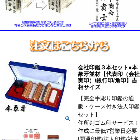
会社印鑑３本セット●本
象牙並材【代表印（会社
実印）/銀行印/角印】吉
相サイズ
【完全手彫り印鑑の通
販・ケース付き法人印鑑
セット】
住所判ゴム印サービス！
作成に最低7営業日必要
[開運印鑑/法人印鑑/社名