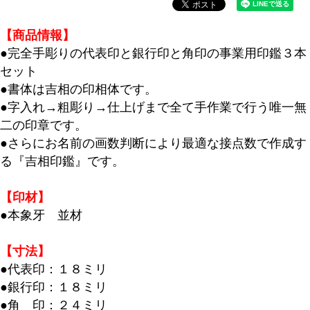
【商品情報】
●完全手彫りの代表印と銀行印と角印の事業用印鑑３本
セット
●書体は吉相の印相体です。
●字入れ→粗彫り→仕上げまで全て手作業で行う唯一無
二の印章です。
●さらにお名前の画数判断により最適な接点数で作成す
る『吉相印鑑』です。
【印材】
●本象牙 並材
【寸法】
●代表印：１８ミリ
●銀行印：１８ミリ
●角 印：２４ミリ