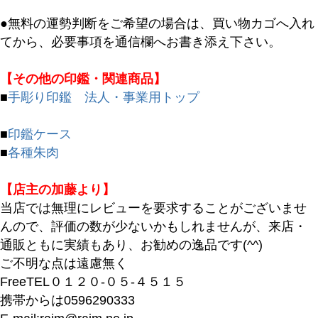
商品タグ
セール
●無料の運勢判断をご希望の場合は、買い物カゴへ入れ
限定
てから、必要事項を通信欄へお書き添え下さい。
再入荷
翌日発送
【その他の印鑑・関連商品】
■
手彫り印鑑 法人・事業用トップ
在庫なし商品
在庫なし商品を表示しない
■
印鑑ケース
■
各種朱肉
商品番号/JANコード
【店主の加藤より】
当店では無理にレビューを要求することがございませ
バンドル販売
んので、評価の数が少ないかもしれませんが、来店・
通販ともに実績もあり、お勧めの逸品です(^^)
ご不明な点は遠慮無く
予約商品
FreeTEL０１２０-０５-４５１５
予約商品のみを表示
携帯からは0596290333