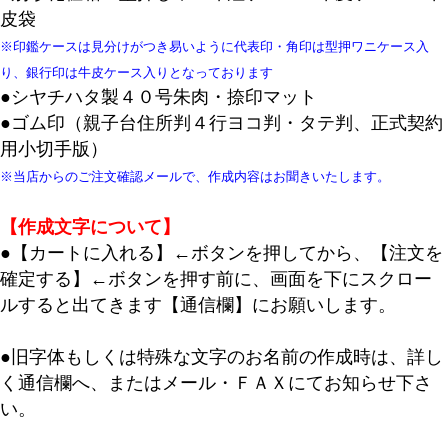
皮袋
※印鑑ケースは見分けがつき易いように代表印・角印は型押ワニケース入
り、銀行印は牛皮ケース入りとなっております
●シヤチハタ製４０号朱肉・捺印マット
●ゴム印（親子台住所判４行ヨコ判・タテ判、正式契約
用小切手版）
※当店からのご注文確認メールで、作成内容はお聞きいたします。
【作成文字について】
●【カートに入れる】←ボタンを押してから、【注文を
確定する】←ボタンを押す前に、画面を下にスクロー
ルすると出てきます【通信欄】にお願いします。
●旧字体もしくは特殊な文字のお名前の作成時は、詳し
く通信欄へ、またはメール・ＦＡＸにてお知らせ下さ
い。