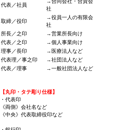
→合同会社・合資会
代表／社員
社
→役員一人の有限会
取締／役印
社
所長／之印
→営業所長向け
代表／之印
→個人事業向け
理事／長印
→医療法人など
代表理／事之印
→社団法人など
代表／理事
→一般社団法人など
【丸印・タテ彫り仕様】
・代表印
《両側》会社名など
《中央》代表取締役印など
・銀行印