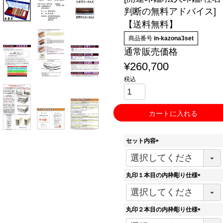
判断の無料アドバイス]
【送料無料】
商品番号
in-kazona3set
通常販売価格
¥
260,700
税込
カートに入れる
セット内容
(
必
須
丸印１本目の内枠彫り仕様
)
(
必
須
丸印２本目の内枠彫り仕様
)
(