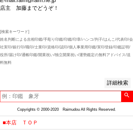
E-mail:raim@raim.ne.jp
並び順
店主 加藤までどうぞ！
新着順
登録順
価格が安い順
[検索キーワード]
価格が高い順
姓名判断による吉相印鑑/手彫り印鑑/印鑑/印章/ハンコ/判子/はんこ/代表印/会
優先度順
社実印/銀行印/職印/士業印/資格印/認印/個人事業用印鑑/実印登録/印鑑証明/
レビュー順
役所/届け印/通帳印鑑/開業祝い/独立開業祝い/運勢鑑定の無料アドバイス/送
キーワードヒット順
料無料
検索
詳細検索
Copyrights © 2000-2020 Raimudou All Rights Reserved.
■本店 ＴＯＰ