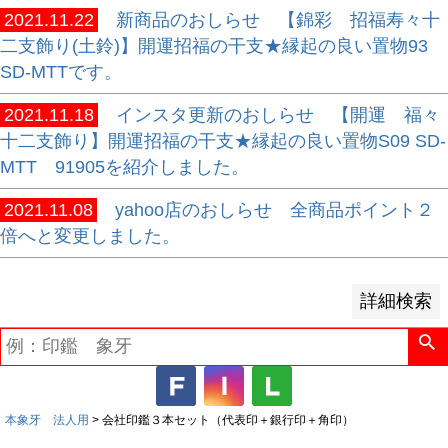
2021.11.22
新商品のおしらせ 【錦彩 招福寿々十
並び順
二支飾り(土鈴)】開運招福の干支★縁起の良い置物93
新着順
SD-MTTです。
登録順
2021.11.18
インスタ更新のおしらせ 【開運 福々
価格が安い順
十二支飾り】開運招福の干支★縁起の良い置物S09 SD-
価格が高い順
MTT 91905を紹介しました。
優先度順
レビュー順
2021.11.08
yahoo店のおしらせ 全商品ポイント２
キーワードヒット順
倍へと変更しました。
検索
詳細検索
本象牙 法人用
会社印鑑３本セット（代表印＋銀行印＋角印）