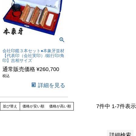
バンドル販売
予約商品
予約商品のみを表示
会社印鑑３本セット●本象牙並材
並び順
【代表印（会社実印）/銀行印/角
印】吉相サイズ
新着順
通常販売価格
¥
260,700
登録順
税込
価格が安い順
詳細を見る
価格が高い順
優先度順
レビュー順
7
件中
1
-
7
件表示
並び替え
価格が安い順
価格が高い順
キーワードヒット順
検索
詳細検索