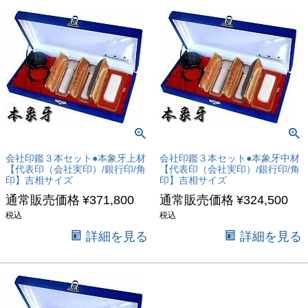
キーワード
価格
〜
商品タグ
セール
限定
会社印鑑３本セット●本象牙上材
会社印鑑３本セット●本象牙中材
【代表印（会社実印）/銀行印/角
【代表印（会社実印）/銀行印/角
再入荷
印】吉相サイズ
印】吉相サイズ
翌日発送
通常販売価格
¥
371,800
通常販売価格
¥
324,500
在庫なし商品
税込
税込
在庫なし商品を表示しない
詳細を見る
詳細を見る
商品番号/JANコード