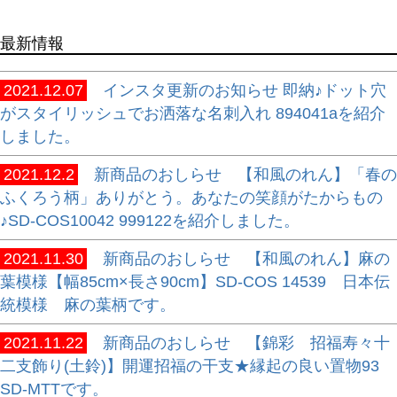
最新情報
2021.12.07
インスタ更新のお知らせ 即納♪ドット穴
がスタイリッシュでお洒落な名刺入れ 894041aを紹介
しました。
2021.12.2
新商品のおしらせ 【和風のれん】「春の
ふくろう柄」ありがとう。あなたの笑顔がたからもの
♪SD-COS10042 999122を紹介しました。
2021.11.30
新商品のおしらせ 【和風のれん】麻の
葉模様【幅85cm×長さ90cm】SD-COS 14539 日本伝
統模様 麻の葉柄です。
2021.11.22
新商品のおしらせ 【錦彩 招福寿々十
二支飾り(土鈴)】開運招福の干支★縁起の良い置物93
SD-MTTです。