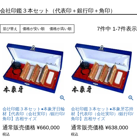
会社印鑑３本セット（代表印＋銀行印＋角印）
7
件中
1
-
7
件表示
並び替え
価格が安い順
価格が高い順
会社印鑑３本セット●本象牙日輪
会社印鑑３本セット●本象牙芯持
材【代表印（会社実印）/銀行印/
材【代表印（会社実印）/銀行印/
角印】吉相サイズ
角印】吉相サイズ
通常販売価格
¥
660,000
通常販売価格
¥
638,000
税込
税込