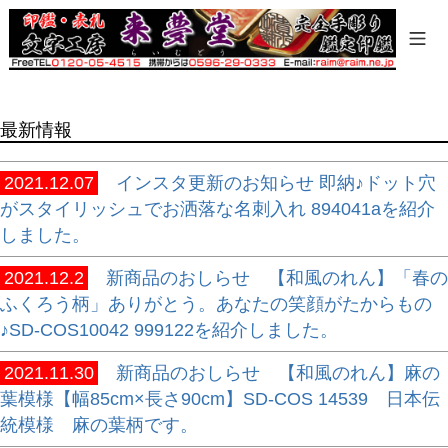
商品タグ
セール
限定
再入荷
最新情報
翌日発送
在庫なし商品
2021.12.07
インスタ更新のお知らせ 即納♪ドット穴
在庫なし商品を表示しない
がスタイリッシュでお洒落な名刺入れ 894041aを紹介
しました。
商品番号/JANコード
2021.12.2
新商品のおしらせ 【和風のれん】「春の
ふくろう柄」ありがとう。あなたの笑顔がたからもの
バンドル販売
♪SD-COS10042 999122を紹介しました。
2021.11.30
新商品のおしらせ 【和風のれん】麻の
葉模様【幅85cm×長さ90cm】SD-COS 14539 日本伝
予約商品
統模様 麻の葉柄です。
予約商品のみを表示