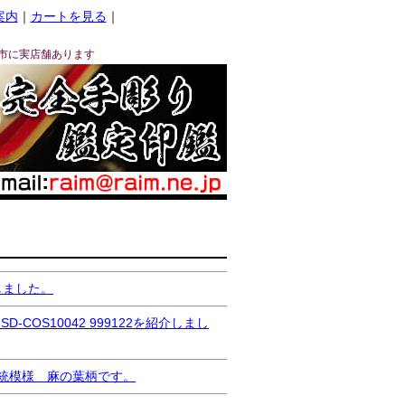
案内
｜
カートを見る
｜
市に実店舗あります
しました。
S10042 999122を紹介しまし
本伝統模様 麻の葉柄です。