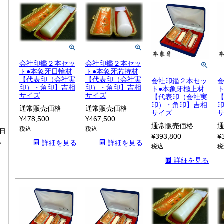
会社印鑑２本セッ
会社印鑑２本セッ
ト●本象牙日輪材
ト●本象牙芯持材
【代表印（会社実
【代表印（会社実
会社印鑑２本セッ
印）・角印】吉相
印）・角印】吉相
ト●本象牙極上材
サイズ
サイズ
【代表印（会社実
印）・角印】吉相
通常販売価格
通常販売価格
サイズ
¥
478,500
¥
467,500
通常販売価格
税込
税込
日
¥
393,800
¥
詳細を見る
詳細を見る
ご
税込
税
詳細を見る