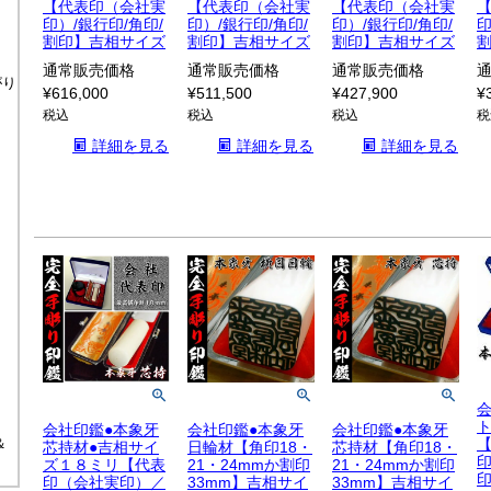
【代表印（会社実
【代表印（会社実
【代表印（会社実
印）/銀行印/角印/
印）/銀行印/角印/
印）/銀行印/角印/
印
割印】吉相サイズ
割印】吉相サイズ
割印】吉相サイズ
通常販売価格
通常販売価格
通常販売価格
がり
¥
616,000
¥
511,500
¥
427,900
¥
税込
税込
税込
税
詳細を見る
詳細を見る
詳細を見る
会社印鑑●本象牙
会社印鑑●本象牙
会社印鑑●本象牙
＆
芯持材●吉相サイ
日輪材【角印18・
芯持材【角印18・
印
ズ１８ミリ【代表
21・24mmか割印
21・24mmか割印
印（会社実印）／
33mm】吉相サイ
33mm】吉相サイ