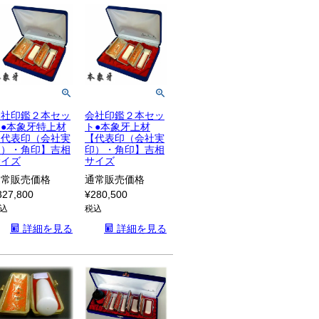
会社印鑑２本セッ
会社印鑑２本セッ
ト●本象牙特上材
ト●本象牙上材
【代表印（会社実
【代表印（会社実
印）・角印】吉相
印）・角印】吉相
サイズ
サイズ
通常販売価格
通常販売価格
327,800
¥
280,500
込
税込
詳細を見る
詳細を見る