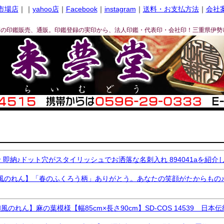
市場店
｜｜
yahoo店
｜
Facebook
｜
instagram
｜
送料・お支払方法
｜
会社
ぎの印鑑販売、通販。印鑑登録の実印から、法人印鑑・代表印・会社印！三重県伊勢
在庫なし商品
在庫なし商品を表示しない
商品番号/JANコード
〜
バンドル販売
日発送
即納♪ドット穴がスタイリッシュでお洒落な名刺入れ 894041aを紹介
れん】「春のふくろう柄」ありがとう。あなたの笑顔がたからもの♪SD-CO
予約商品
予約商品のみを表示
れん】麻の葉模様【幅85cm×長さ90cm】SD-COS 14539 日
並び順