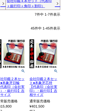
会社印鑑４本セット（代表印
＋銀行印＋角印＋割印）
7
件中
1
-
7
件表示
45
件中
1
-
45
件表示
会社印鑑２本セッ
会社印鑑２本セッ
ト●本象牙日輪
ト●本象牙芯持
【代表印（会社実
【代表印（会社実
印）・銀行印】吉
印）・銀行印】吉
相サイズ
相サイズ
通常販売価格
通常販売価格
415,800
¥
401,500