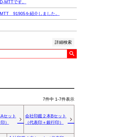
い順
価格が高い順
優先度順
-MTTです。
ット順
TT 91905を紹介しました。
詳細検索
7
件中
1
-
7
件表示
Aセット
会社印鑑２本Bセット
角印）
（代表印＋銀行印）