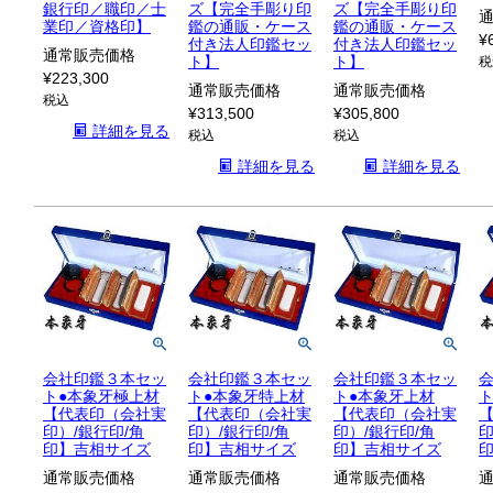
銀行印／職印／士
ズ【完全手彫り印
ズ【完全手彫り印
業印／資格印】
鑑の通販・ケース
鑑の通販・ケース
¥
付き法人印鑑セッ
付き法人印鑑セッ
通常販売価格
ト】
ト】
税
¥
223,300
通常販売価格
通常販売価格
税込
¥
313,500
¥
305,800
詳細を見る
税込
税込
詳細を見る
詳細を見る
会社印鑑３本セッ
会社印鑑３本セッ
会社印鑑３本セッ
ト●本象牙極上材
ト●本象牙特上材
ト●本象牙上材
【代表印（会社実
【代表印（会社実
【代表印（会社実
印）/銀行印/角
印）/銀行印/角
印）/銀行印/角
印
印】吉相サイズ
印】吉相サイズ
印】吉相サイズ
通常販売価格
通常販売価格
通常販売価格