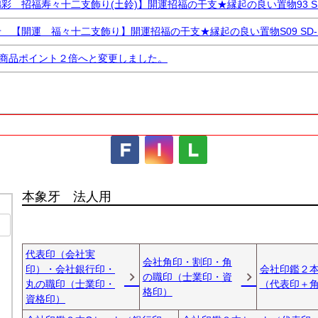
新着順
登録順
価格が安
 招福寿々十二支飾り(土鈴)】開運招福の干支★縁起の良い置物93 SD
レビュー順
キーワードヒ
【開運 福々十二支飾り】開運招福の干支★縁起の良い置物S09 SD-M
全商品ポイント２倍へと変更しました。
検索
検索
本象牙 法人用
代表印（会社実
会社角印・割印・角
印）・会社銀行印・
会社印鑑２本
の職印（士業印・資
丸の職印（士業印・
（代表印＋
格印）
資格印）