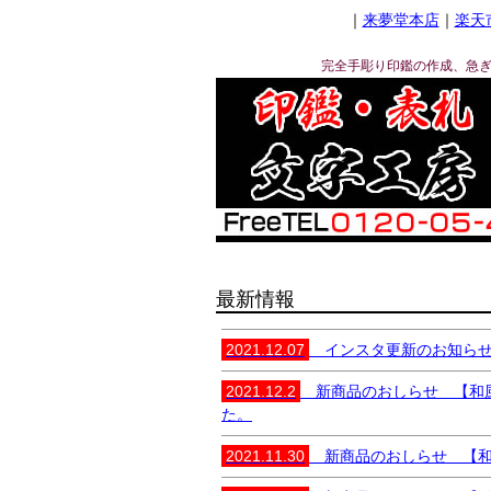
｜
来夢堂本店
｜
楽天
完全手彫り印鑑の作成、急
キーワード
価格
最新情報
商品タグ
セール
限定
再入荷
翌
2021.12.07
インスタ更新のお知らせ 
2021.12.2
新商品のおしらせ 【和風の
た。
2021.11.30
新商品のおしらせ 【和風の