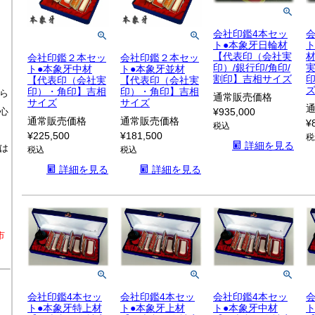
会社印鑑4本セッ
ト●本象牙日輪材
【代表印（会社実
会社印鑑２本セッ
会社印鑑２本セッ
印）/銀行印/角印/
実
ト●本象牙中材
ト●本象牙並材
割印】吉相サイズ
印
【代表印（会社実
【代表印（会社実
印）・角印】吉相
印）・角印】吉相
ら
通常販売価格
サイズ
サイズ
心
¥
935,000
通常販売価格
通常販売価格
¥
税込
¥
225,500
¥
181,500
税
詳細を見る
は
税込
税込
詳細を見る
詳細を見る
市
会社印鑑4本セッ
会社印鑑4本セッ
会社印鑑4本セッ
ト●本象牙特上材
ト●本象牙上材
ト●本象牙中材