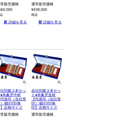
通常販売価格
通常販売価格
660,000
¥
638,000
込
税込
詳細を見る
詳細を見る
会社印鑑３本セッ
会社印鑑３本セッ
ト●本象牙中材
ト●本象牙並材
【代表印（会社実
【代表印（会社実
）/銀行印/角
印）/銀行印/角
印】吉相サイズ
印】吉相サイズ
通常販売価格
通常販売価格