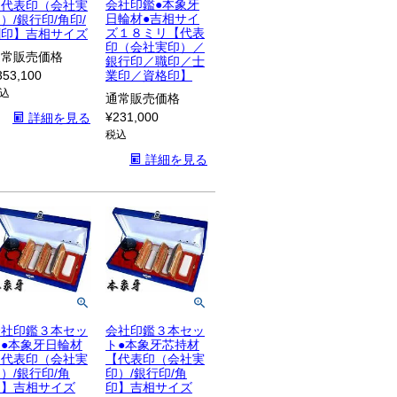
会社印鑑●本象牙
【代表印（会社実
日輪材●吉相サイ
）/銀行印/角印/
ズ１８ミリ【代表
割印】吉相サイズ
印（会社実印）／
通常販売価格
銀行印／職印／士
353,100
業印／資格印】
込
通常販売価格
¥
231,000
詳細を見る
税込
詳細を見る
会社印鑑３本セッ
会社印鑑３本セッ
ト●本象牙日輪材
ト●本象牙芯持材
【代表印（会社実
【代表印（会社実
）/銀行印/角
印）/銀行印/角
印】吉相サイズ
印】吉相サイズ