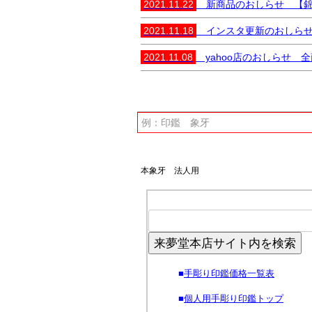
2021.11.22
新商品のおしらせ 【錦彩
2021.11.18
インスタ更新のおしらせ 
2021.11.08
yahoo店のおしらせ 
本象牙 法人用
来夢堂本店サイト内を検索
■
手彫り印鑑価格一覧表
■
個人用手彫り印鑑トップ