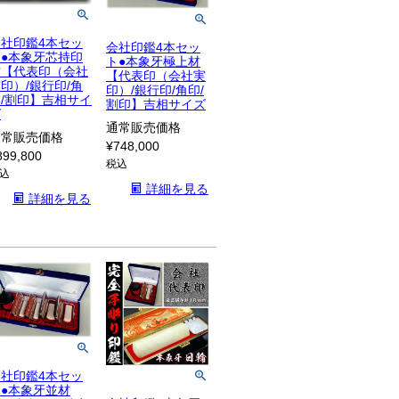
会社印鑑4本セッ
会社印鑑4本セッ
ト●本象牙芯持印
ト●本象牙極上材
材【代表印（会社
【代表印（会社実
印）/銀行印/角
印）/銀行印/角印/
/割印】吉相サイ
割印】吉相サイズ
ズ
通常販売価格
通常販売価格
¥
748,000
899,800
税込
込
詳細を見る
詳細を見る
会社印鑑4本セッ
ト●本象牙並材