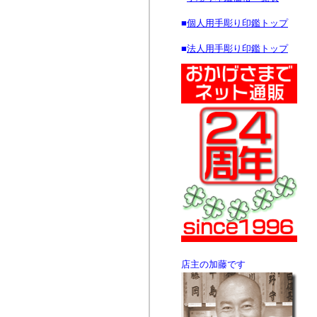
■
個人用手彫り印鑑トップ
■
法人用手彫り印鑑トップ
店主の加藤です