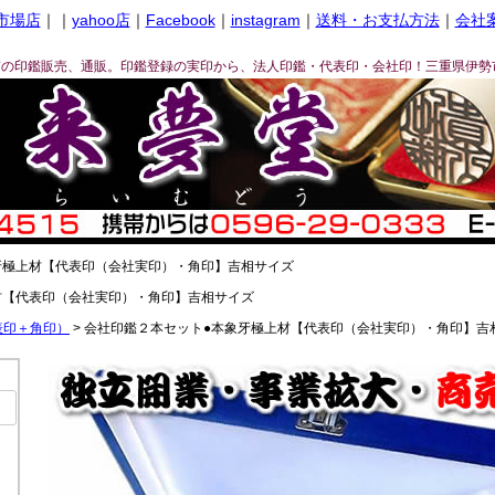
市場店
｜｜
yahoo店
｜
Facebook
｜
instagram
｜
送料・お支払方法
｜
会社
ぎの印鑑販売、通販。印鑑登録の実印から、法人印鑑・代表印・会社印！三重県伊勢
牙極上材【代表印（会社実印）・角印】吉相サイズ
材【代表印（会社実印）・角印】吉相サイズ
表印＋角印）
会社印鑑２本セット●本象牙極上材【代表印（会社実印）・角印】吉