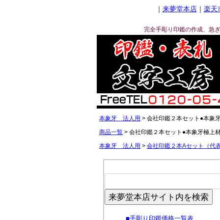
｜
来夢堂本店
｜
楽天
完全手彫り印鑑の作成、急
本象牙 法人用
会社印鑑２本セット●本象
商品一覧
会社印鑑２本セット●本象牙極上
本象牙 法人用
会社印鑑２本Aセット（代
来夢堂本店サイト内を検索
■
手彫り印鑑価格一覧表