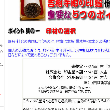
ら
心
は
市