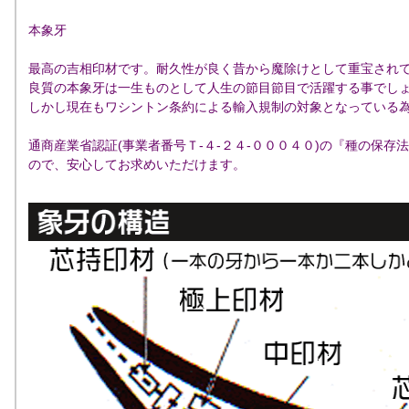
本象牙
最高の吉相印材です。耐久性が良く昔から魔除けとして重宝され
良質の本象牙は一生ものとして人生の節目節目で活躍する事でし
しかし現在もワシントン条約による輸入規制の対象となっている
通商産業省認証(事業者番号Ｔ-４-２４-０００４０)の『種の保存
ので、安心してお求めいただけます。