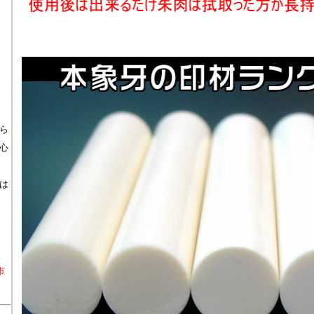
ら
心
は
市