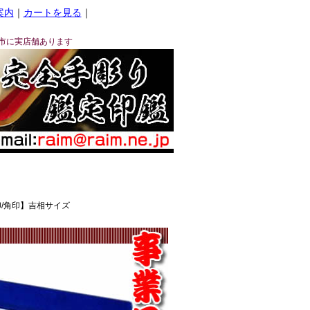
案内
｜
カートを見る
｜
市に実店舗あります
/角印】吉相サイズ