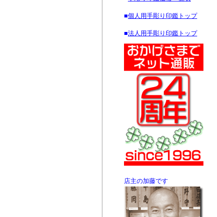
■
個人用手彫り印鑑トップ
■
法人用手彫り印鑑トップ
店主の加藤です