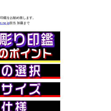
な印鑑をお勧め致します。
.ne.jp
担当 加藤まで