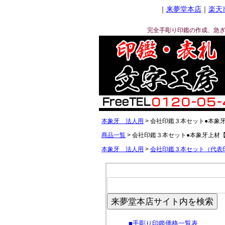
｜
来夢堂本店
｜
楽天
完全手彫り印鑑の作成、急
本象牙 法人用
会社印鑑３本セット●本象牙
商品一覧
会社印鑑３本セット●本象牙上材【
本象牙 法人用
会社印鑑３本セット（代表
来夢堂本店サイト内を検索
■
手彫り印鑑価格一覧表