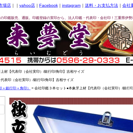
市場店
｜｜
yahoo店
｜
Facebook
｜
instagram
｜
送料・お支払方法
｜
会社
ぎの印鑑販売、通販。印鑑登録の実印から、法人印鑑・代表印・会社印！三重県伊勢
上材【代表印（会社実印）/銀行印/角印】吉相サイズ
代表印（会社実印）/銀行印/角印】吉相サイズ
印＋銀行印＋角印）
会社印鑑３本セット●本象牙上材【代表印（会社実印）/銀行印