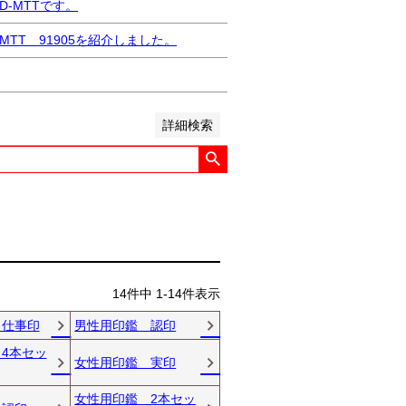
い順
価格が高い順
優先度順
-MTTです。
ット順
TT 91905を紹介しました。
詳細検索
14
件中
1
-
14
件表示
 仕事印
男性用印鑑 認印
4本セッ
女性用印鑑 実印
女性用印鑑 2本セッ