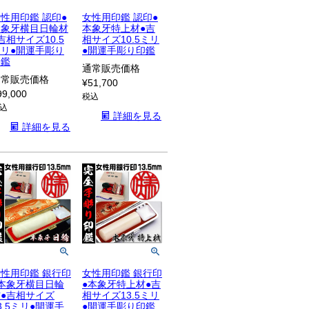
性用印鑑 認印●
女性用印鑑 認印●
本象牙横目日輪材
本象牙特上材●吉
吉相サイズ10.5
相サイズ10.5ミリ
ミリ●開運手彫り
●開運手彫り印鑑
印鑑
通常販売価格
通常販売価格
¥
51,700
99,000
税込
込
詳細を見る
詳細を見る
性用印鑑 銀行印
女性用印鑑 銀行印
●本象牙横目日輪
●本象牙特上材●吉
材●吉相サイズ
相サイズ13.5ミリ
3.5ミリ●開運手
●開運手彫り印鑑