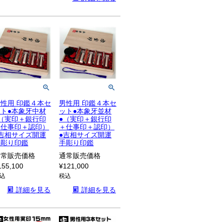
性用 印鑑４本セ
男性用 印鑑４本セ
ット●本象牙中材
ット●本象牙並材
●（実印＋銀行印
●（実印＋銀行印
＋仕事印＋認印）
＋仕事印＋認印）
●吉相サイズ開運
●吉相サイズ開運
手彫り印鑑
手彫り印鑑
通常販売価格
通常販売価格
155,100
¥
121,000
込
税込
詳細を見る
詳細を見る