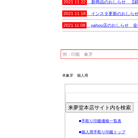
2021.11.22
新商品のおしらせ 【錦彩
2021.11.18
インスタ更新のおしらせ 
2021.11.08
yahoo店のおしらせ 
本象牙 個人用
来夢堂本店サイト内を検索
■
手彫り印鑑価格一覧表
■
個人用手彫り印鑑トップ