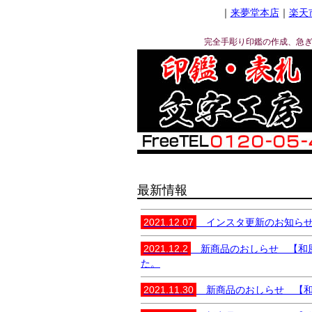
｜
来夢堂本店
｜
楽天
完全手彫り印鑑の作成、急
キーワード
価格
最新情報
商品タグ
セール
限定
再入荷
翌
2021.12.07
インスタ更新のお知らせ 
2021.12.2
新商品のおしらせ 【和風の
た。
2021.11.30
新商品のおしらせ 【和風の