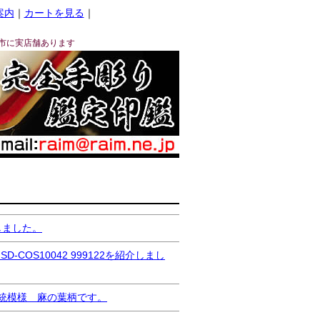
案内
｜
カートを見る
｜
市に実店舗あります
しました。
S10042 999122を紹介しまし
本伝統模様 麻の葉柄です。