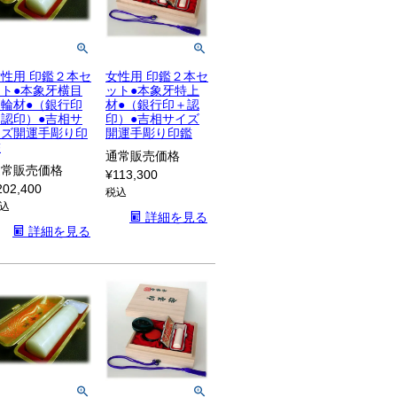
性用 印鑑２本セ
女性用 印鑑２本セ
ット●本象牙横目
ット●本象牙特上
日輪材●（銀行印
材●（銀行印＋認
＋認印）●吉相サ
印）●吉相サイズ
イズ開運手彫り印
開運手彫り印鑑
鑑
通常販売価格
通常販売価格
¥
113,300
202,400
税込
込
詳細を見る
詳細を見る