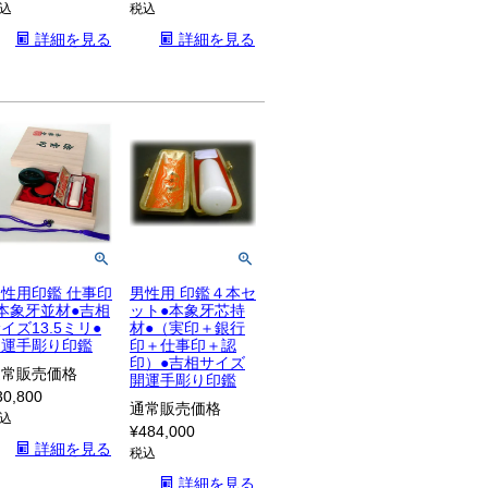
込
税込
詳細を見る
詳細を見る
性用印鑑 仕事印
男性用 印鑑４本セ
本象牙並材●吉相
ット●本象牙芯持
イズ13.5ミリ●
材●（実印＋銀行
開運手彫り印鑑
印＋仕事印＋認
印）●吉相サイズ
通常販売価格
開運手彫り印鑑
30,800
通常販売価格
込
¥
484,000
詳細を見る
税込
詳細を見る