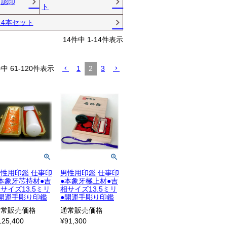
 認印
ト
4本セット
14
件中
1
-
14
件表示
件中
61
-
120
件表示
1
2
3
性用印鑑 仕事印
男性用印鑑 仕事印
本象牙芯持材●吉
●本象牙極上材●吉
サイズ13.5ミリ
相サイズ13.5ミリ
●開運手彫り印鑑
●開運手彫り印鑑
通常販売価格
通常販売価格
125,400
¥
91,300