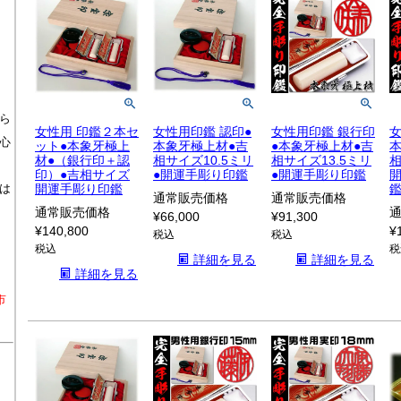
ら
女性用 印鑑２本セ
女性用印鑑 認印●
女性用印鑑 銀行印
女
心
ット●本象牙極上
本象牙極上材●吉
●本象牙極上材●吉
材●（銀行印＋認
相サイズ10.5ミリ
相サイズ13.5ミリ
相
印）●吉相サイズ
●開運手彫り印鑑
●開運手彫り印鑑
開
開運手彫り印鑑
は
通常販売価格
通常販売価格
通常販売価格
¥
66,000
¥
91,300
¥
140,800
¥
税込
税込
税込
税
詳細を見る
詳細を見る
詳細を見る
市