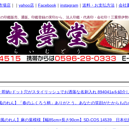
市場店
｜｜
yahoo店
｜
Facebook
｜
instagram
｜
送料・お支払方法
｜
会社
ぎの印鑑販売、通販。印鑑登録の実印から、法人印鑑・代表印・会社印！三重県伊勢
在庫なし商品
在庫なし商品を表示しない
商品番号/JANコード
〜
バンドル販売
日発送
即納♪ドット穴がスタイリッシュでお洒落な名刺入れ 894041aを紹介
れん】「春のふくろう柄」ありがとう。あなたの笑顔がたからもの♪SD-CO
予約商品
予約商品のみを表示
れん】麻の葉模様【幅85cm×長さ90cm】SD-COS 14539 日
並び順