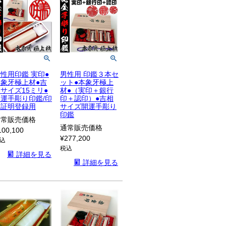
性用印鑑 実印●
男性用 印鑑３本セ
本象牙極上材●吉
ット●本象牙極上
サイズ15ミリ●
材●（実印＋銀行
運手彫り印鑑/印
印＋認印）●吉相
鑑証明登録用
サイズ開運手彫り
印鑑
通常販売価格
通常販売価格
100,100
¥
277,200
込
税込
詳細を見る
詳細を見る