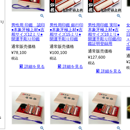
がり
男性用 印鑑 認印
男性用印鑑 銀行印
男性用印鑑 実印●
女
●本象牙極上材●吉
●本象牙極上材●吉
本象牙極上材●吉
相サイズ12ミリ●
相サイズ15ミリ●
相サイズ18ミリ●
開運手彫り印鑑
開運手彫り印鑑
開運手彫り印鑑/印
鑑証明登録用
通常販売価格
通常販売価格
通常販売価格
¥
78,100
¥
100,100
¥
127,600
税込
税込
¥
税込
詳細を見る
詳細を見る
税
詳細を見る
＆