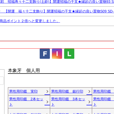
新着順
登録順
価格が安
 招福寿々十二支飾り(土鈴)】開運招福の干支★縁起の良い置物93 SD
レビュー順
キーワードヒ
【開運 福々十二支飾り】開運招福の干支★縁起の良い置物S09 SD-M
全商品ポイント２倍へと変更しました。
検索
検索
本象牙 個人用
男性用印鑑 実印
男性用印鑑 銀行印
男性用印鑑
男性用印鑑 2本セッ
男性用印鑑 3本セッ
男性用印鑑 
ト
ト
ト