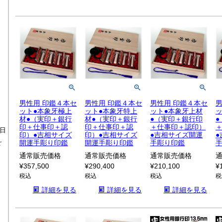
男性用 印鑑４本セ
男性用 印鑑４本セ
男性用 印鑑４本セ
男
ット●本象牙極上
ット●本象牙特上
ット●本象牙上材
材●（実印＋銀行
材●（実印＋銀行
●（実印＋銀行印
印＋仕事印＋認
印＋仕事印＋認
＋仕事印＋認印）
日
印）●吉相サイズ
印）●吉相サイズ
●吉相サイズ開運
開運手彫り印鑑
開運手彫り印鑑
手彫り印鑑
ご
通常販売価格
通常販売価格
通常販売価格
¥
357,500
¥
290,400
¥
210,100
¥
税込
税込
税込
税
詳細を見る
詳細を見る
詳細を見る