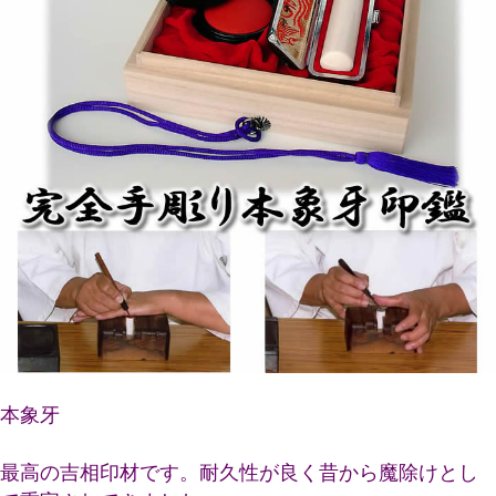
本象牙
最高の吉相印材です。耐久性が良く昔から魔除けとし