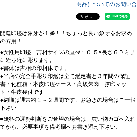
商品についてのお問い合
開運印鑑は象牙が１番！！ちょっと良い象牙をお求め
の方用！
●女性用印鑑 吉相サイズの直径１０.５×長さ６０ミリ
に姓を縦に彫ります。
●書体は吉相の印相体です。
●当店の完全手彫り印鑑は全て鑑定書と３年間の保証
書・化粧箱・本皮印鑑ケース・高級朱肉・捺印マッ
ト・牛皮袋付です
●納期は通常約１～２週間です。お急ぎの場合はご一報
下さい
■無料の運勢判断をご希望の場合は、買い物カゴへ入れ
てから、必要事項を備考欄へお書き添え下さい。