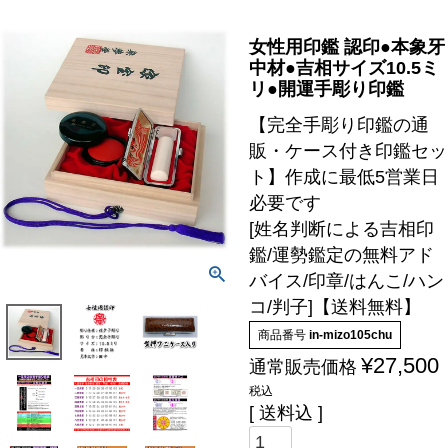
女性用印鑑 認印●本象牙
中材●吉相サイズ10.5ミ
リ●開運手彫り印鑑
【完全手彫り印鑑の通
販・ケース付き印鑑セッ
ト】作成に最低5営業日
必要です
[姓名判断による吉相印
鑑/運勢鑑定の無料アド
バイス/印章/はんこ/ハン
コ/判子]【送料無料】
商品番号
in-mizo105chu
¥
27,500
通常販売価格
税込
送料込