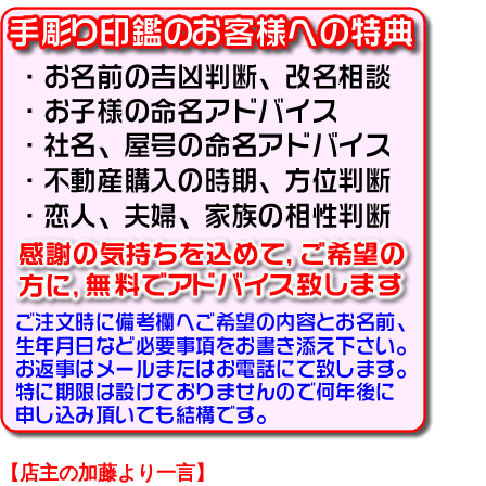
キーワード
価格
〜
商品タグ
セール
限定
再入荷
翌日発送
在庫なし商品
在庫なし商品を表示しない
商品番号/JANコード
【店主の加藤より一言】