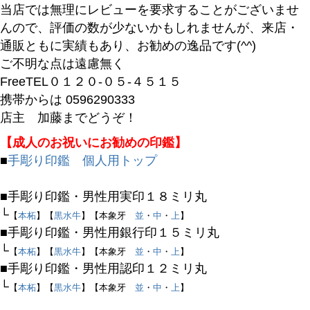
当店では無理にレビューを要求することがございませ
んので、評価の数が少ないかもしれませんが、来店・
バンドル販売
通販ともに実績もあり、お勧めの逸品です(^^)
ご不明な点は遠慮無く
FreeTEL０１２０-０５-４５１５
予約商品
携帯からは 0596290333
予約商品のみを表示
店主 加藤までどうぞ！
【成人のお祝いにお勧めの印鑑】
並び順
■
手彫り印鑑 個人用トップ
新着順
登録順
■手彫り印鑑・男性用実印１８ミリ丸
価格が安い順
└
【
本柘
】【
黒水牛
】【本象牙
並
・
中
・
上
】
価格が高い順
■手彫り印鑑・男性用銀行印１５ミリ丸
優先度順
└
【
本柘
】【
黒水牛
】【本象牙
並
・
中
・
上
】
レビュー順
■手彫り印鑑・男性用認印１２ミリ丸
キーワードヒット順
└
【
本柘
】【
黒水牛
】【本象牙
並
・
中
・
上
】
検索