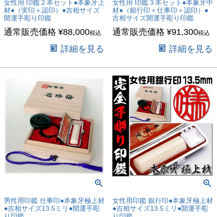
女性用 印鑑２本セット●本象牙上
女性用 印鑑３本セット●本象牙中
材●（実印＋認印）●吉相サイズ
材●（銀行印＋仕事印＋認印）●
開運手彫り印鑑
吉相サイズ開運手彫り印鑑
通常販売価格
¥
88,000
通常販売価格
¥
91,300
税込
税込
詳細を見る
詳細を見る
男性用印鑑 仕事印●本象牙極上材
女性用印鑑 銀行印●本象牙極上材
●吉相サイズ13.5ミリ●開運手彫
●吉相サイズ13.5ミリ●開運手彫
り印鑑
り印鑑