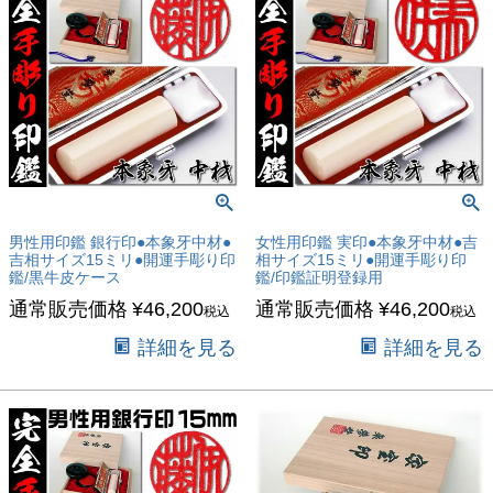
男性用印鑑 銀行印●本象牙中材●
女性用印鑑 実印●本象牙中材●吉
吉相サイズ15ミリ●開運手彫り印
相サイズ15ミリ●開運手彫り印
鑑/黒牛皮ケース
鑑/印鑑証明登録用
通常販売価格
¥
46,200
通常販売価格
¥
46,200
税込
税込
詳細を見る
詳細を見る