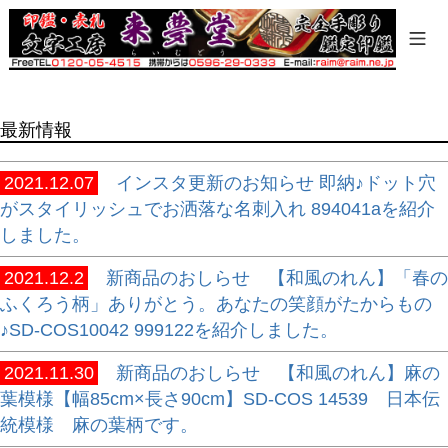
商品タグ
セール
限定
再入荷
最新情報
翌日発送
在庫なし商品
2021.12.07
インスタ更新のお知らせ 即納♪ドット穴
在庫なし商品を表示しない
がスタイリッシュでお洒落な名刺入れ 894041aを紹介
しました。
商品番号/JANコード
2021.12.2
新商品のおしらせ 【和風のれん】「春の
ふくろう柄」ありがとう。あなたの笑顔がたからもの
バンドル販売
♪SD-COS10042 999122を紹介しました。
2021.11.30
新商品のおしらせ 【和風のれん】麻の
葉模様【幅85cm×長さ90cm】SD-COS 14539 日本伝
予約商品
統模様 麻の葉柄です。
予約商品のみを表示