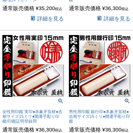
通常販売価格
¥
35,200
通常販売価格
¥
36,300
税込
税込
詳細を見る
詳細を見る
女性用印鑑 実印●本象牙並材●吉
男性用印鑑 銀行印●本象牙並材●
相サイズ15ミリ●開運手彫り印
吉相サイズ15ミリ●開運手彫り印
鑑/印鑑証明登録用
鑑
通常販売価格
¥
36,300
通常販売価格
¥
36,300
税込
税込