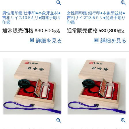
男性用印鑑 仕事印●本象牙並材●
女性用印鑑 銀行印●本象牙並材●
吉相サイズ13.5ミリ●開運手彫り
吉相サイズ13.5ミリ●開運手彫り
印鑑
印鑑
通常販売価格
¥
30,800
通常販売価格
¥
30,800
税込
税込
詳細を見る
詳細を見る