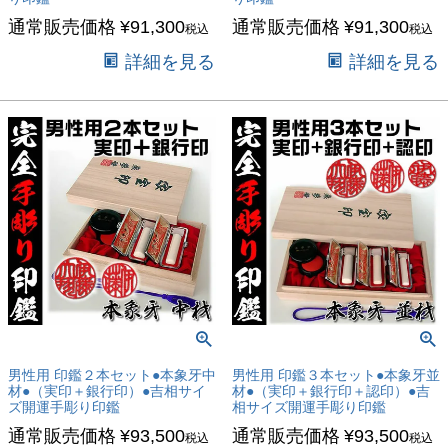
通常販売価格
¥
91,300
通常販売価格
¥
91,300
税込
税込
詳細を見る
詳細を見る
キーワード
価格
〜
商品タグ
男性用 印鑑２本セット●本象牙中
男性用 印鑑３本セット●本象牙並
セール
材●（実印＋銀行印）●吉相サイ
材●（実印＋銀行印＋認印）●吉
ズ開運手彫り印鑑
相サイズ開運手彫り印鑑
限定
通常販売価格
¥
93,500
通常販売価格
¥
93,500
再入荷
税込
税込