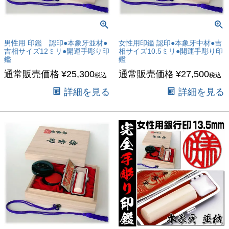
男性用 印鑑 認印●本象牙並材●
女性用印鑑 認印●本象牙中材●吉
吉相サイズ12ミリ●開運手彫り印
相サイズ10.5ミリ●開運手彫り印
鑑
鑑
通常販売価格
¥
25,300
通常販売価格
¥
27,500
税込
税込
詳細を見る
詳細を見る