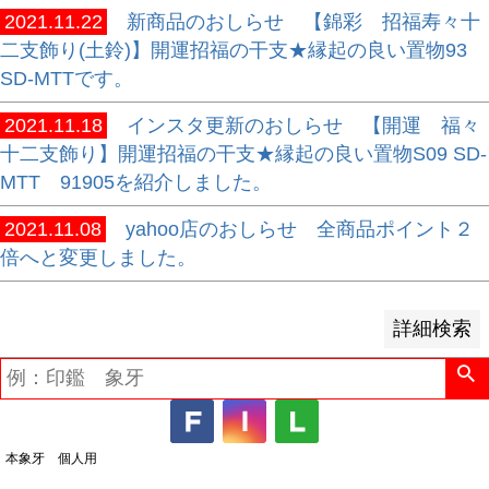
2021.11.22
新商品のおしらせ 【錦彩 招福寿々十
並び順
二支飾り(土鈴)】開運招福の干支★縁起の良い置物93
新着順
SD-MTTです。
登録順
2021.11.18
インスタ更新のおしらせ 【開運 福々
価格が安い順
十二支飾り】開運招福の干支★縁起の良い置物S09 SD-
価格が高い順
MTT 91905を紹介しました。
優先度順
レビュー順
2021.11.08
yahoo店のおしらせ 全商品ポイント２
キーワードヒット順
倍へと変更しました。
検索
詳細検索
本象牙 個人用