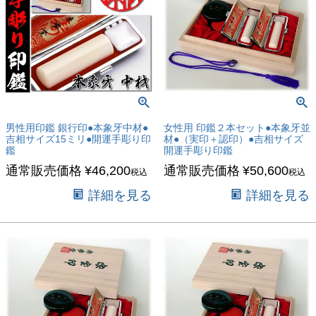
男性用印鑑 銀行印●本象牙中材●
女性用 印鑑２本セット●本象牙並
吉相サイズ15ミリ●開運手彫り印
材●（実印＋認印）●吉相サイズ
鑑
開運手彫り印鑑
通常販売価格
¥
46,200
通常販売価格
¥
50,600
税込
税込
詳細を見る
詳細を見る