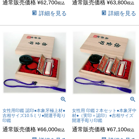
通常販売価格
¥
62,700
通常販売価格
¥
63,800
税込
税込
詳細を見る
詳細を見る
女性用印鑑 認印●本象牙極上材●
女性用 印鑑２本セット●本象牙中
吉相サイズ10.5ミリ●開運手彫り
材●（実印＋認印）●吉相サイズ
印鑑
開運手彫り印鑑
通常販売価格
¥
66,000
通常販売価格
¥
67,100
税込
税込