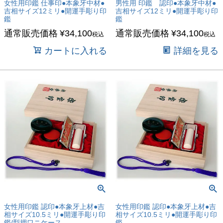
女性用印鑑 仕事印●本象牙中材●
男性用 印鑑 認印●本象牙中材●
吉相サイズ12ミリ●開運手彫り印
吉相サイズ12ミリ●開運手彫り印
鑑
鑑
通常販売価格
¥
34,100
通常販売価格
¥
34,100
税込
税込
カートに入れる
詳細を見る
女性用印鑑 認印●本象牙上材●吉
女性用印鑑 認印●本象牙上材●吉
相サイズ10.5ミリ●開運手彫り印
相サイズ10.5ミリ●開運手彫り印
鑑/型押ワニケース
鑑