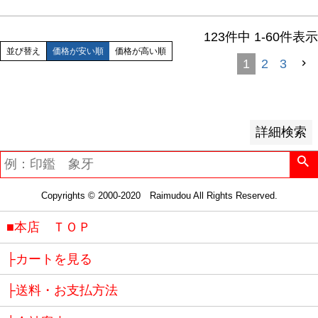
価格が安い順
価格が高い順
123
件中
1
-
60
件表示
優先度順
並び替え
価格が安い順
価格が高い順
レビュー順
1
2
3
キーワードヒット順
検索
詳細検索
Copyrights © 2000-2020 Raimudou All Rights Reserved.
■本店 ＴＯＰ
├カートを見る
├送料・お支払方法