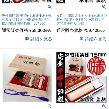
男性用印鑑 実印●本象牙中材●吉
女性用 印鑑２本セット●本象牙並
相サイズ18ミリ●開運手彫り印
材●（実印＋銀行印）●吉相サイ
鑑/印鑑証明登録用 364360
ズ開運手彫り印鑑
通常販売価格
¥
58,300
通常販売価格
¥
59,400
税込
税込
詳細を見る
詳細を見る