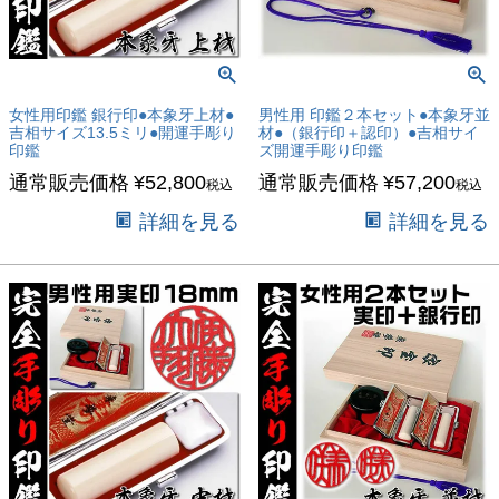
女性用印鑑 銀行印●本象牙上材●
男性用 印鑑２本セット●本象牙並
吉相サイズ13.5ミリ●開運手彫り
材●（銀行印＋認印）●吉相サイ
印鑑
ズ開運手彫り印鑑
通常販売価格
¥
52,800
通常販売価格
¥
57,200
税込
税込
詳細を見る
詳細を見る