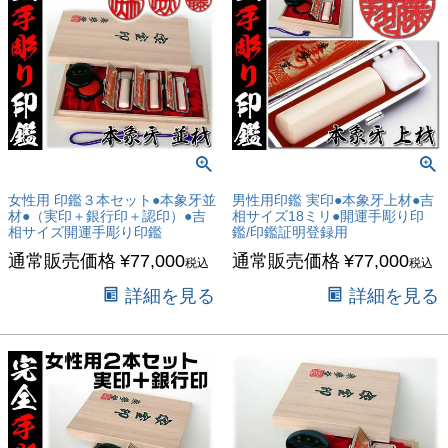
女性用 印鑑３本セット●本象牙並
男性用印鑑 実印●本象牙上材●吉
材●（実印＋銀行印＋認印）●吉
相サイズ18ミリ●開運手彫り印
相サイズ開運手彫り印鑑
鑑/印鑑証明登録用
通常販売価格
¥
77,000
通常販売価格
¥
77,000
税込
税込
詳細を見る
詳細を見る