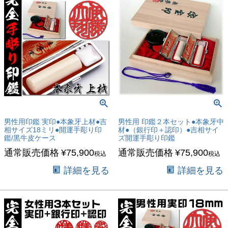
男性用印鑑 実印●本象牙上材●吉
男性用 印鑑２本セット●本象牙中
相サイズ18ミリ●開運手彫り印
材●（銀行印＋認印）●吉相サイ
鑑/黒牛皮ケース
ズ開運手彫り印鑑
通常販売価格
¥
75,900
通常販売価格
¥
75,900
税込
税込
詳細を見る
詳細を見る