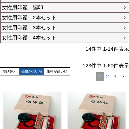
女性用印鑑 認印
女性用印鑑 2本セット
女性用印鑑 3本セット
女性用印鑑 4本セット
14
件中
1
-
14
件表示
123
件中
1
-
60
件表示
並び替え
価格が安い順
価格が高い順
1
2
3