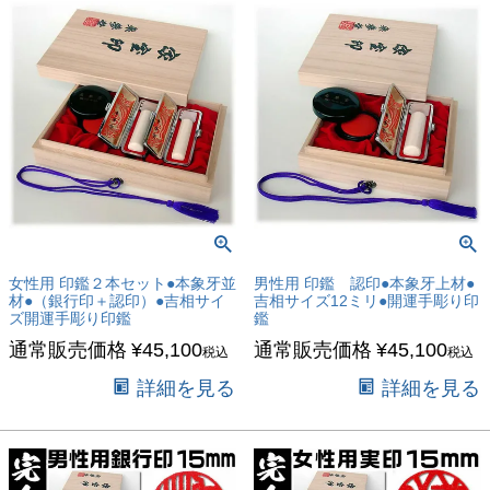
女性用 印鑑２本セット●本象牙並
男性用 印鑑 認印●本象牙上材●
材●（銀行印＋認印）●吉相サイ
吉相サイズ12ミリ●開運手彫り印
ズ開運手彫り印鑑
鑑
通常販売価格
¥
45,100
通常販売価格
¥
45,100
税込
税込
詳細を見る
詳細を見る