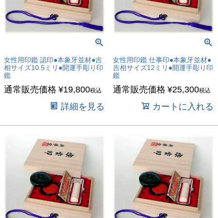
女性用印鑑 認印●本象牙並材●吉
女性用印鑑 仕事印●本象牙並材●
相サイズ10.5ミリ●開運手彫り印
吉相サイズ12ミリ●開運手彫り印
鑑
鑑
通常販売価格
¥
19,800
通常販売価格
¥
25,300
税込
税込
詳細を見る
カートに入れる