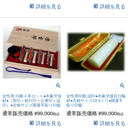
翌日発送
詳細を見る
詳細を見る
在庫なし商品
在庫なし商品を表示しない
商品番号/JANコード
バンドル販売
予約商品
予約商品のみを表示
女性用 印鑑４本セット●本象牙並
女性用印鑑 認印●本象牙横目日輪
材●（実印＋銀行印＋仕事印＋認
材●吉相サイズ10.5ミリ●開運手
印）●吉相サイズ開運手彫り印鑑
彫り印鑑
並び順
通常販売価格
¥
99,000
通常販売価格
¥
99,000
新着順
税込
税込
登録順
詳細を見る
詳細を見る