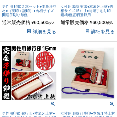
男性用 印鑑２本セット●本象牙並
女性用印鑑 実印●本象牙上材●吉
材●（実印＋認印）●吉相サイズ
相サイズ15ミリ●開運手彫り印
開運手彫り印鑑
鑑/印鑑証明登録用
通常販売価格
¥
60,500
通常販売価格
¥
60,500
税込
税込
詳細を見る
詳細を見る
男性用印鑑 銀行印●本象牙上材●
女性用印鑑 仕事印●本象牙特上材