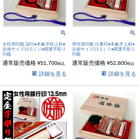
女性用印鑑 認印●本象牙特上材●
男性用印鑑 仕事印●本象牙上材●
吉相サイズ10.5ミリ●開運手彫り
吉相サイズ13.5ミリ●開運手彫り
印鑑
印鑑
通常販売価格
¥
51,700
通常販売価格
¥
52,800
税込
税込
詳細を見る
詳細を見る