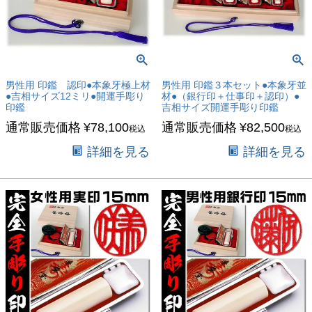
男性用 印鑑 認印●本象牙極上材
男性用 印鑑３本セット●本象牙並
●吉相サイズ12ミリ●開運手彫り
材●（銀行印＋仕事印＋認印）●
印鑑
吉相サイズ開運手彫り印鑑
通常販売価格
¥
78,100
通常販売価格
¥
82,500
税込
税込
詳細を見る
詳細を見る