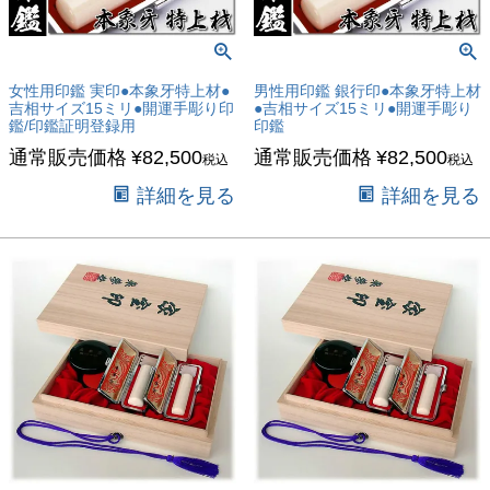
女性用印鑑 実印●本象牙特上材●
男性用印鑑 銀行印●本象牙特上材
吉相サイズ15ミリ●開運手彫り印
●吉相サイズ15ミリ●開運手彫り
鑑/印鑑証明登録用
印鑑
通常販売価格
¥
82,500
通常販売価格
¥
82,500
税込
税込
詳細を見る
詳細を見る