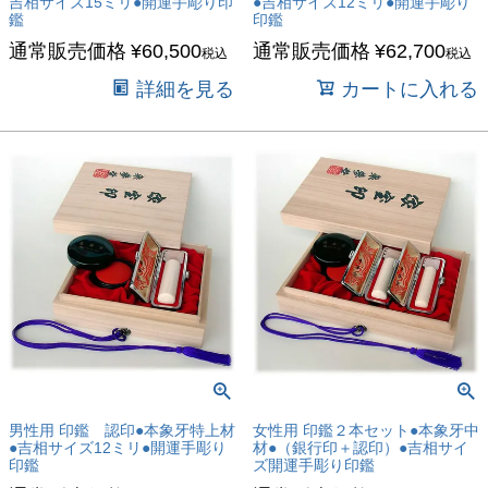
吉相サイズ15ミリ●開運手彫り印
●吉相サイズ12ミリ●開運手彫り
鑑
印鑑
通常販売価格
¥
60,500
通常販売価格
¥
62,700
税込
税込
詳細を見る
カートに入れる
男性用 印鑑 認印●本象牙特上材
女性用 印鑑２本セット●本象牙中
●吉相サイズ12ミリ●開運手彫り
材●（銀行印＋認印）●吉相サイ
印鑑
ズ開運手彫り印鑑