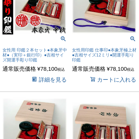
女性用 印鑑２本セット●本象牙中
女性用印鑑 仕事印●本象牙極上材
材●（実印＋銀行印）●吉相サイ
●吉相サイズ12ミリ●開運手彫り
ズ開運手彫り印鑑
印鑑
通常販売価格
¥
78,100
通常販売価格
¥
78,100
税込
税込
詳細を見る
カートに入れる