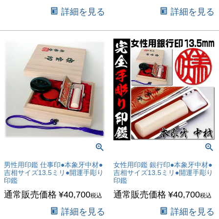
詳細を見る
詳細を見る
男性用印鑑 仕事印●本象牙中材●
女性用印鑑 銀行印●本象牙中材●
吉相サイズ13.5ミリ●開運手彫り
吉相サイズ13.5ミリ●開運手彫り
印鑑
印鑑
通常販売価格
¥
40,700
通常販売価格
¥
40,700
税込
税込
詳細を見る
詳細を見る