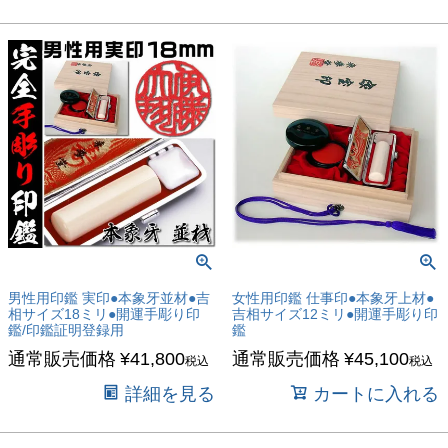
男性用印鑑 実印●本象牙並材●吉
女性用印鑑 仕事印●本象牙上材●
相サイズ18ミリ●開運手彫り印
吉相サイズ12ミリ●開運手彫り印
鑑/印鑑証明登録用
鑑
通常販売価格
¥
41,800
通常販売価格
¥
45,100
税込
税込
詳細を見る
カートに入れる