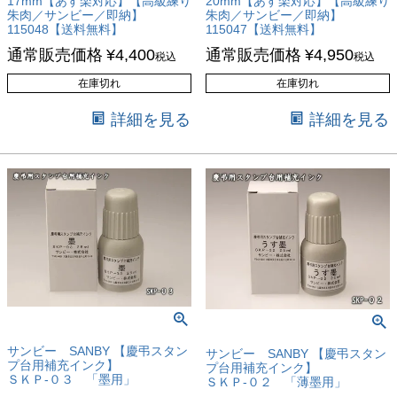
17mm【あす楽対応】【高級練り
20mm【あす楽対応】【高級練り
朱肉／サンビー／即納】
朱肉／サンビー／即納】
115048【送料無料】
115047【送料無料】
通常販売価格
¥
4,400
通常販売価格
¥
4,950
税込
税込
在庫切れ
在庫切れ
詳細を見る
詳細を見る
サンビー SANBY 【慶弔スタン
サンビー SANBY 【慶弔スタン
プ台用補充インク】
プ台用補充インク】
ＳＫＰ-０３ 「墨用」
ＳＫＰ-０２ 「薄墨用」