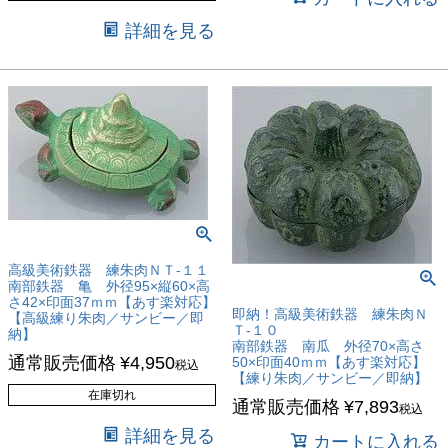
詳細を見る
高級美術鉄器 練朱肉ＮＴ-１１
南部鉄器 亀 外径95×縦60×高
さ42×印面37ｍｍ【あす楽対応】
即納！高級美術鉄器 練朱肉Ｎ
【高級練り朱肉／サンビー／即
Ｔ-１０
納】
南部鉄器 南瓜 外径70×高さ
通常販売価格
¥
4,950
50×印面40ｍｍ【あす楽対応】
税込
【練り朱肉／サンビー／即納】
在庫切れ
通常販売価格
¥
7,893
税込
詳細を見る
カートに入れる