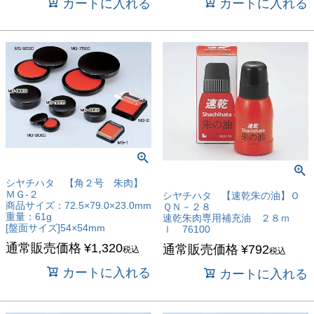
カートに入れる
カートに入れる
シヤチハタ 【角２号 朱肉】
ＭＧ-２
シヤチハタ 【速乾朱の油】Ｏ
商品サイズ：72.5×79.0×23.0mm
ＱＮ－２８
重量：61g
速乾朱肉専用補充油 ２８ｍ
[盤面サイズ]54×54mm
ｌ 76100
通常販売価格
¥
1,320
通常販売価格
¥
792
税込
税込
カートに入れる
カートに入れる