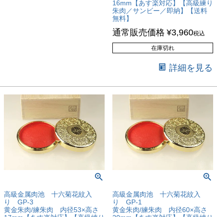
16mm【あす楽対応】【高級練り
朱肉／サンビー／即納】【送料
無料】
通常販売価格
¥
3,960
税込
在庫切れ
詳細を見る
高級金属肉池 十六菊花紋入
高級金属肉池 十六菊花紋入
り GP-3
り GP-1
黄金朱肉/練朱肉 内径53×高さ
黄金朱肉/練朱肉 内径60×高さ