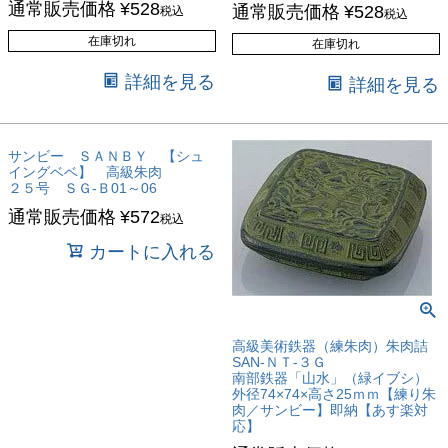
通常販売価格
¥
528
通常販売価格
¥
528
税込
税込
在庫切れ
在庫切れ
詳細を見る
詳細を見る
サンビー ＳＡＮＢＹ 【シュ
イングベベ】 高級朱肉
２５号 ＳＧ-Ｂ01～06
通常販売価格
¥
572
税込
カートに入れる
高級美術鉄器（練朱肉）朱肉詰
SAN-ＮＴ-３Ｇ
南部鉄器「山水」（緑イブシ）
外径74×74×高さ25ｍｍ【練り朱
肉／サンビー】即納【あす楽対
応】