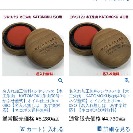
名入れ加工無料♪シヤチハタ【木
名入れ加工無料♪シヤチハタ【木
工朱肉 KATOMOKU朱肉50号・
工朱肉 KATOMOKU朱肉40号・
かぶせ蓋式】オイル仕上げkm-
ネジ蓋式】オイル仕上げkm-
08O【名入れ無しは あす楽対
09O【名入れ無しは あす楽対
応】【ネコポス送料無料】
応】【ネコポス送料無料】
通常販売価格
¥
5,280
通常販売価格
¥
4,730
税込
税込
カートに入れる
詳細を見る