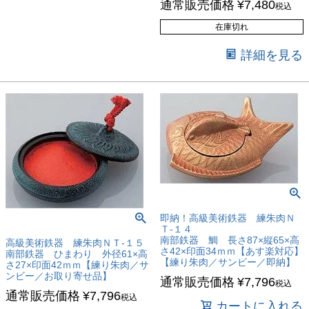
通常販売価格
¥
7,480
税込
在庫切れ
詳細を見る
即納！高級美術鉄器 練朱肉Ｎ
Ｔ-１４
南部鉄器 鯛 長さ87×縦65×高
高級美術鉄器 練朱肉ＮＴ-１５
さ42×印面34ｍｍ【あす楽対応】
南部鉄器 ひまわり 外径61×高
【練り朱肉／サンビー／即納】
さ27×印面42ｍｍ【練り朱肉／サ
ンビー／お取り寄せ品】
通常販売価格
¥
7,796
税込
通常販売価格
¥
7,796
税込
カートに入れる