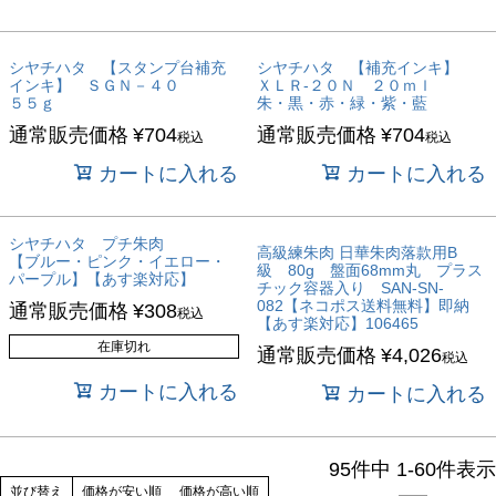
商品番号/JANコード
シヤチハタ 【スタンプ台補充
シヤチハタ 【補充インキ】
インキ】 ＳＧＮ－４０
ＸＬＲ-２０Ｎ ２０ｍｌ
５５ｇ
朱・黒・赤・緑・紫・藍
通常販売価格
¥
704
通常販売価格
¥
704
税込
税込
バンドル販売
カートに入れる
カートに入れる
予約商品
シヤチハタ プチ朱肉
高級練朱肉 日華朱肉落款用B
【ブルー・ピンク・イエロー・
予約商品のみを表示
級 80g 盤面68mm丸 プラス
パープル】【あす楽対応】
チック容器入り SAN-SN-
082【ネコポス送料無料】即納
通常販売価格
¥
308
税込
【あす楽対応】106465
並び順
在庫切れ
通常販売価格
¥
4,026
新着順
税込
登録順
カートに入れる
カートに入れる
価格が安い順
価格が高い順
95
件中
1
-
60
件表示
優先度順
並び替え
価格が安い順
価格が高い順