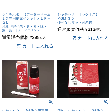
シヤチハタ 【データーネーム
シヤチハタ 【シクオス】
ＥＸ専用補充インキ】ＸＬＲ－
MGM-３０
ＧＬ
便利な印マット付朱肉
お取り寄せ朱・黒・赤・緑・
通常販売価格
¥
616
紫・藍 [０．２ｍｌ×５]
税込
通常販売価格
¥
298
カートに入れる
税込
カートに入れる
シヤチハタ 【鯱旗公用専用
即納！シヤチハタ 【鯱旗公