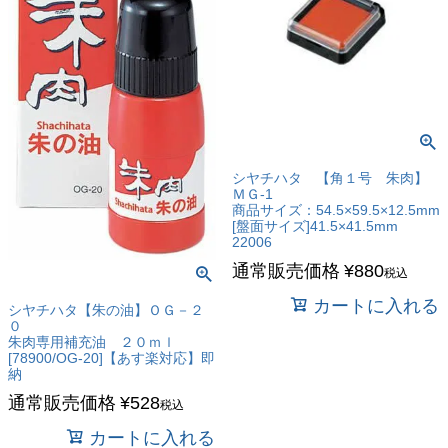
キーワード
シヤチハタ 【角１号 朱肉】
ＭＧ-1
価格
商品サイズ：54.5×59.5×12.5mm
[盤面サイズ]41.5×41.5mm
〜
22006
通常販売価格
¥
880
税込
商品タグ
カートに入れる
セール
シヤチハタ【朱の油】ＯＧ－２
０
限定
朱肉専用補充油 ２０ｍｌ
[78900/OG-20]【あす楽対応】即
再入荷
納
翌日発送
通常販売価格
¥
528
税込
在庫なし商品
カートに入れる
在庫なし商品を表示しない