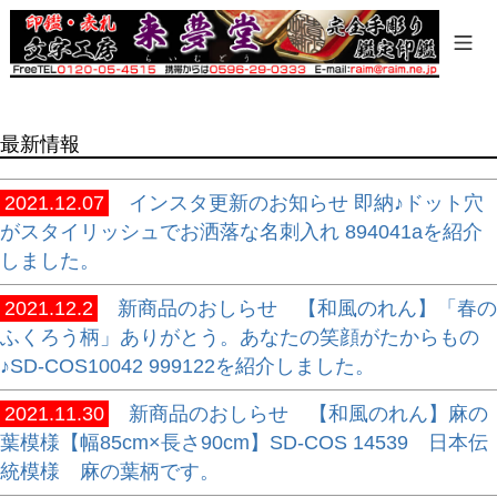
商品タグ
セール
限定
再入荷
最新情報
翌日発送
在庫なし商品
2021.12.07
インスタ更新のお知らせ 即納♪ドット穴
在庫なし商品を表示しない
がスタイリッシュでお洒落な名刺入れ 894041aを紹介
しました。
商品番号/JANコード
2021.12.2
新商品のおしらせ 【和風のれん】「春の
ふくろう柄」ありがとう。あなたの笑顔がたからもの
バンドル販売
♪SD-COS10042 999122を紹介しました。
2021.11.30
新商品のおしらせ 【和風のれん】麻の
葉模様【幅85cm×長さ90cm】SD-COS 14539 日本伝
予約商品
統模様 麻の葉柄です。
予約商品のみを表示