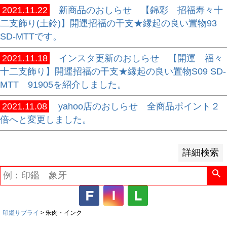
2021.11.22
新商品のおしらせ 【錦彩 招福寿々十
並び順
二支飾り(土鈴)】開運招福の干支★縁起の良い置物93
新着順
SD-MTTです。
登録順
2021.11.18
インスタ更新のおしらせ 【開運 福々
価格が安い順
十二支飾り】開運招福の干支★縁起の良い置物S09 SD-
価格が高い順
MTT 91905を紹介しました。
優先度順
レビュー順
2021.11.08
yahoo店のおしらせ 全商品ポイント２
キーワードヒット順
倍へと変更しました。
検索
詳細検索
印鑑サプライ
朱肉・インク