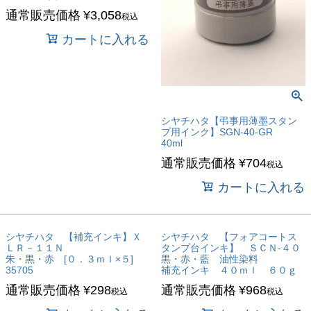
通常販売価格
¥
3,058
税込
カートに入れる
シヤチハタ【弔事用薄墨スタン
プ用インク】SGN-40-GR
40ml
通常販売価格
¥
704
税込
カートに入れる
シヤチハタ 【補充インキ】Ｘ
シヤチハタ 【フォアコートス
ＬＲ－１１Ｎ
タンプ台インキ】 ＳＣＮ-４０
朱・黒・赤 [０．３ｍｌ×５]
黒・赤・藍 油性染料
35705
補充インキ ４０ｍｌ ６０ｇ
通常販売価格
¥
298
通常販売価格
¥
968
税込
税込