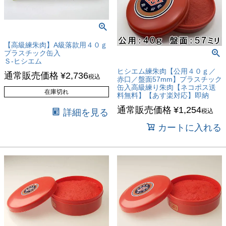
【高級練朱肉】A級落款用４０ｇ
プラスチック缶入
Ｓ-ヒシエム
ヒシエム練朱肉【公用４０ｇ／
通常販売価格
¥
2,736
税込
赤口／盤面57mm】プラスチック
缶入高級練り朱肉【ネコポス送
在庫切れ
料無料】【あす楽対応】即納
通常販売価格
¥
1,254
詳細を見る
税込
カートに入れる