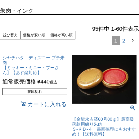
朱肉・インク
95
件中
1
-
60
件表示
並び替え
価格が安い順
価格が高い順
1
2
シヤチハタ ディズニー プチ朱
肉
【ミッキー・ミニー・プーさ
ん】【あす楽対応】
通常販売価格
¥
440
税込
在庫切れ
カートに入れる
【金龍永吉済60号80ｇ】最高級
落款用練り朱肉
Ｓ-ＫＤ-４ 書画捺印にもおすす
め！【送料無料】