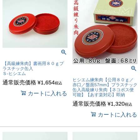
【高級練朱肉】書画用８０ｇプ
ラスチック缶入
Ｓ-ヒシエム
ヒシエム練朱肉【公用８０ｇ／
通常販売価格
¥
1,654
税込
赤口／盤面57mm】プラスチック
缶入高級練り朱肉【ネコポス便
カートに入れる
可能】【あす楽対応】即納
通常販売価格
¥
1,320
税込
カートに入れる