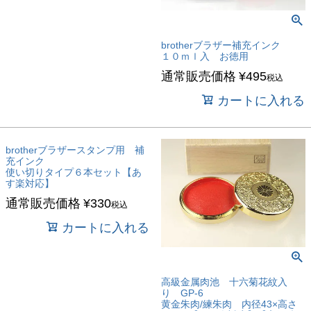
brotherブラザー補充インク
１０ｍｌ入 お徳用
通常販売価格
¥
495
税込
カートに入れる
brotherブラザースタンプ用 補
充インク
使い切りタイプ６本セット【あ
す楽対応】
通常販売価格
¥
330
税込
カートに入れる
高級金属肉池 十六菊花紋入
り GP-6
黄金朱肉/練朱肉 内径43×高さ