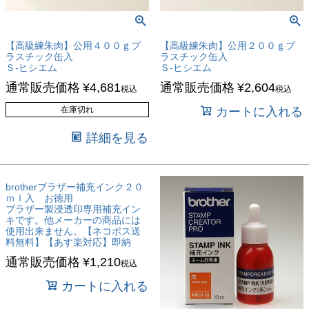
【高級練朱肉】公用４００ｇプ
【高級練朱肉】公用２００ｇプ
ラスチック缶入
ラスチック缶入
Ｓ-ヒシエム
Ｓ-ヒシエム
通常販売価格
¥
4,681
通常販売価格
¥
2,604
税込
税込
在庫切れ
カートに入れる
詳細を見る
brotherブラザー補充インク２０
ｍｌ入 お徳用
ブラザー製浸透印専用補充イン
キです。他メーカーの商品には
使用出来ません。【ネコポス送
料無料】【あす楽対応】即納
通常販売価格
¥
1,210
税込
カートに入れる