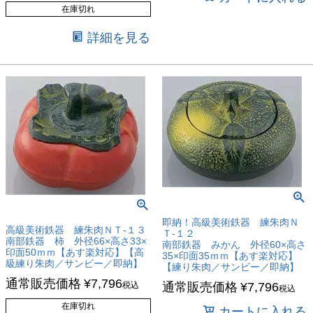
在庫切れ
詳細を見る
即納！高級美術鉄器 練朱肉Ｎ
高級美術鉄器 練朱肉ＮＴ-１３
Ｔ-１２
南部鉄器 柿 外径66×高さ33×
南部鉄器 みかん 外径60×高さ
印面50ｍｍ【あす楽対応】【高
35×印面35ｍｍ【あす楽対応】
級練り朱肉／サンビー／即納】
【練り朱肉／サンビー／即納】
通常販売価格
¥
7,796
税込
通常販売価格
¥
7,796
税込
在庫切れ
カートに入れる