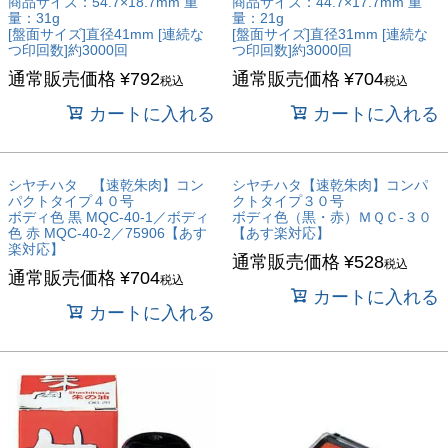
商品サイズ：54.7×18.7mm 重
商品サイズ：44.7×17.7mm 重
量：31g
量：21g
[盤面サイズ]直径41mm [連続な
[盤面サイズ]直径31mm [連続な
つ印回数]約3000回
つ印回数]約3000回
通常販売価格
¥
792
通常販売価格
¥
704
税込
税込
カートに入れる
カートに入れる
シヤチハタ 【速乾朱肉】コン
シヤチハタ【速乾朱肉】コンパ
パクトタイプ４０号
クトタイプ３０号
ボディ色 黒 MQC-40-1／ボディ
ボディ色（黒・赤）ＭＱＣ-３０
色 赤 MQC-40-2／75906【あす
【あす楽対応】
楽対応】
通常販売価格
¥
528
税込
通常販売価格
¥
704
税込
カートに入れる
カートに入れる