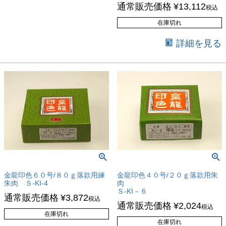
通常販売価格
¥
13,112
税込
在庫切れ
詳細を見る
金龍印色６０号/８０ｇ落款用練
金龍印色４０号/２０ｇ落款用朱
朱肉 Ｓ-KI-4
肉
Ｓ-KI－６
通常販売価格
¥
3,872
税込
通常販売価格
¥
2,024
税込
在庫切れ
在庫切れ