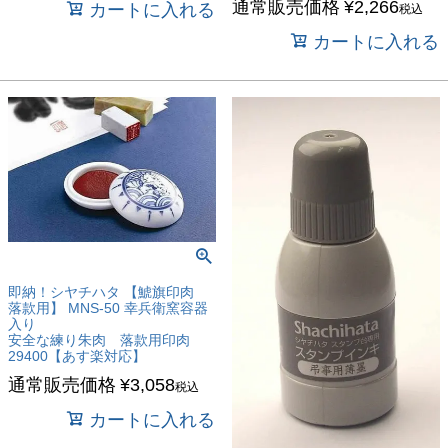
通常販売価格
¥
2,266
カートに入れる
税込
カートに入れる
即納！シヤチハタ 【鯱旗印肉
落款用】 MNS-50 幸兵衛窯容器
入り
安全な練り朱肉 落款用印肉
29400【あす楽対応】
通常販売価格
¥
3,058
税込
カートに入れる