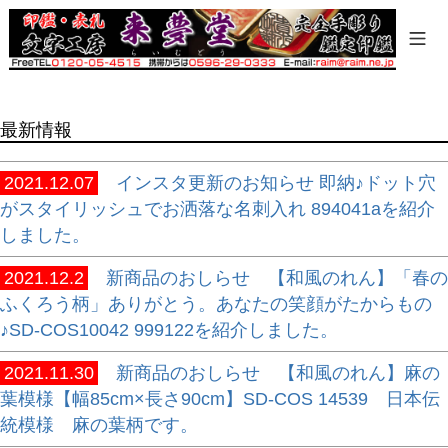
商品タグ
セール
限定
再入荷
最新情報
翌日発送
在庫なし商品
2021.12.07
インスタ更新のお知らせ 即納♪ドット穴
在庫なし商品を表示しない
がスタイリッシュでお洒落な名刺入れ 894041aを紹介
しました。
商品番号/JANコード
2021.12.2
新商品のおしらせ 【和風のれん】「春の
ふくろう柄」ありがとう。あなたの笑顔がたからもの
バンドル販売
♪SD-COS10042 999122を紹介しました。
2021.11.30
新商品のおしらせ 【和風のれん】麻の
葉模様【幅85cm×長さ90cm】SD-COS 14539 日本伝
予約商品
統模様 麻の葉柄です。
予約商品のみを表示