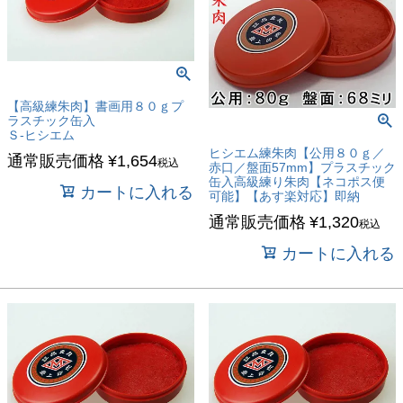
【高級練朱肉】書画用８０ｇプ
ラスチック缶入
Ｓ-ヒシエム
ヒシエム練朱肉【公用８０ｇ／
通常販売価格
¥
1,654
税込
赤口／盤面57mm】プラスチック
缶入高級練り朱肉【ネコポス便
カートに入れる
可能】【あす楽対応】即納
通常販売価格
¥
1,320
税込
カートに入れる