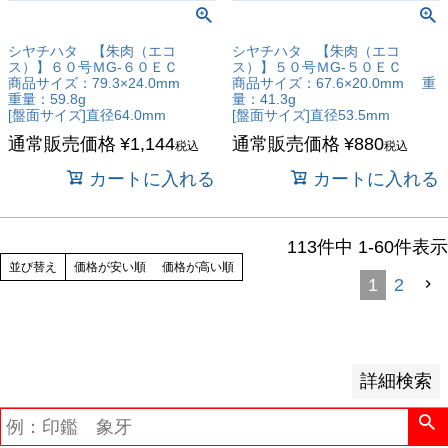
予約商品
シヤチハタ 【朱肉（エコ
シヤチハタ 【朱肉（エコ
予約商品のみを表示
ス）】６０号ＭG-６０ＥＣ
ス）】５０号ＭG-５０ＥＣ
商品サイズ：79.3×24.0mm
商品サイズ：67.6×20.0mm 重
重量：59.8g
量：41.3g
[盤面サイズ]直径64.0mm
[盤面サイズ]直径53.5mm
並び順
通常販売価格
¥
1,144
通常販売価格
¥
880
新着順
税込
税込
登録順
カートに入れる
カートに入れる
価格が安い順
価格が高い順
113
件中
1
-
60
件表示
優先度順
並び替え
価格が安い順
価格が高い順
レビュー順
1
2
キーワードヒット順
検索
詳細検索