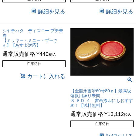
詳細を見る
詳細を見る
シヤチハタ ディズニー プチ朱
肉
【ミッキー・ミニー・プーさ
ん】【あす楽対応】
通常販売価格
¥
440
税込
在庫切れ
カートに入れる
【金龍永吉済60号80ｇ】最高級
落款用練り朱肉
Ｓ-ＫＤ-４ 書画捺印にもおすす
め！【送料無料】
通常販売価格
¥
13,112
税込
在庫切れ