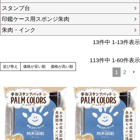
スタンプ台
印鑑ケース用スポンジ朱肉
朱肉・インク
13
件中
1
-
13
件表示
113
件中
1
-
60
件表示
並び替え
価格が安い順
価格が高い順
1
2