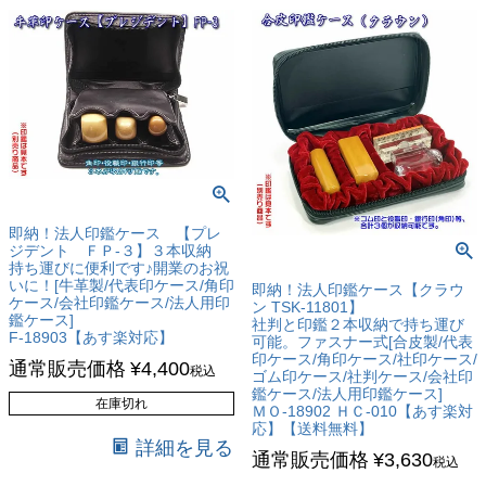
即納！法人印鑑ケース 【プレ
ジデント ＦＰ-３】３本収納
持ち運びに便利です♪開業のお祝
いに！[牛革製/代表印ケース/角印
即納！法人印鑑ケース【クラウ
ケース/会社印鑑ケース/法人用印
ン TSK-11801】
鑑ケース]
社判と印鑑２本収納で持ち運び
F-18903【あす楽対応】
可能。ファスナー式[合皮製/代表
印ケース/角印ケース/社印ケース/
通常販売価格
¥
4,400
税込
ゴム印ケース/社判ケース/会社印
鑑ケース/法人用印鑑ケース]
在庫切れ
ＭＯ-18902 ＨＣ-010【あす楽対
応】【送料無料】
詳細を見る
通常販売価格
¥
3,630
税込