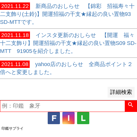
2021.11.22
新商品のおしらせ 【錦彩 招福寿々十
並び順
二支飾り(土鈴)】開運招福の干支★縁起の良い置物93
新着順
SD-MTTです。
登録順
2021.11.18
インスタ更新のおしらせ 【開運 福々
価格が安い順
十二支飾り】開運招福の干支★縁起の良い置物S09 SD-
価格が高い順
MTT 91905を紹介しました。
優先度順
レビュー順
2021.11.08
yahoo店のおしらせ 全商品ポイント２
キーワードヒット順
倍へと変更しました。
検索
詳細検索
印鑑サプライ