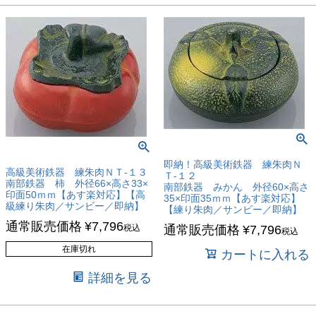
即納！高級美術鉄器 練朱肉Ｎ
高級美術鉄器 練朱肉ＮＴ-１３
Ｔ-１２
南部鉄器 柿 外径66×高さ33×
南部鉄器 みかん 外径60×高さ
印面50ｍｍ【あす楽対応】【高
35×印面35ｍｍ【あす楽対応】
級練り朱肉／サンビー／即納】
【練り朱肉／サンビー／即納】
通常販売価格
¥
7,796
税込
通常販売価格
¥
7,796
税込
在庫切れ
カートに入れる
詳細を見る