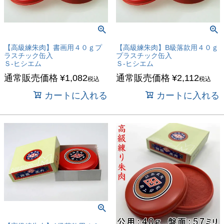
【高級練朱肉】書画用４０ｇプ
【高級練朱肉】B級落款用４０ｇ
ラスチック缶入
プラスチック缶入
Ｓ-ヒシエム
Ｓ-ヒシエム
通常販売価格
¥
1,082
通常販売価格
¥
2,112
税込
税込
カートに入れる
カートに入れる