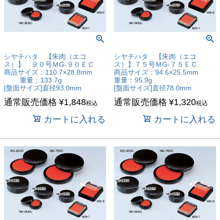
価格
〜
商品タグ
シヤチハタ 【朱肉（エコ
シヤチハタ 【朱肉（エコ
ス）】 ９０号ＭG-９０ＥＣ
ス）】７５号ＭG-７５ＥＣ
セール
商品サイズ：110.7×28.8mm
商品サイズ：94.6×25.5mm
限定
重量：133.7g
重量：95.9g
[盤面サイズ]直径93.0mm
[盤面サイズ]直径78.0mm
再入荷
通常販売価格
¥
1,848
通常販売価格
¥
1,320
翌日発送
税込
税込
在庫なし商品
カートに入れる
カートに入れる
在庫なし商品を表示しない
商品番号/JANコード
バンドル販売