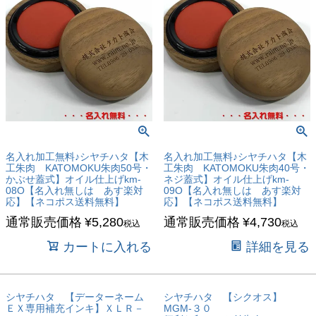
名入れ加工無料♪シヤチハタ【木
名入れ加工無料♪シヤチハタ【木
工朱肉 KATOMOKU朱肉50号・
工朱肉 KATOMOKU朱肉40号・
かぶせ蓋式】オイル仕上げkm-
ネジ蓋式】オイル仕上げkm-
08O【名入れ無しは あす楽対
09O【名入れ無しは あす楽対
応】【ネコポス送料無料】
応】【ネコポス送料無料】
通常販売価格
¥
5,280
通常販売価格
¥
4,730
税込
税込
カートに入れる
詳細を見る
シヤチハタ 【データーネーム
シヤチハタ 【シクオス】
ＥＸ専用補充インキ】ＸＬＲ－
MGM-３０