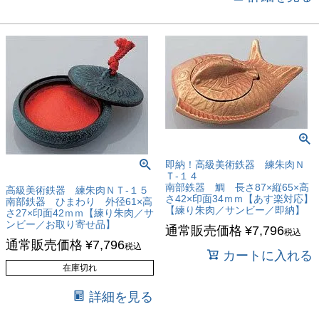
即納！高級美術鉄器 練朱肉Ｎ
Ｔ-１４
南部鉄器 鯛 長さ87×縦65×高
高級美術鉄器 練朱肉ＮＴ-１５
さ42×印面34ｍｍ【あす楽対応】
南部鉄器 ひまわり 外径61×高
【練り朱肉／サンビー／即納】
さ27×印面42ｍｍ【練り朱肉／サ
ンビー／お取り寄せ品】
通常販売価格
¥
7,796
税込
通常販売価格
¥
7,796
税込
カートに入れる
在庫切れ
詳細を見る