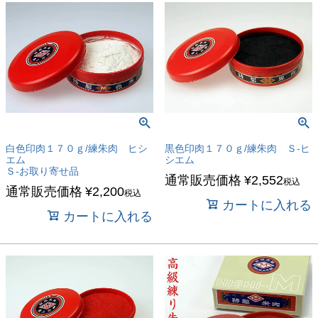
白色印肉１７０ｇ/練朱肉 ヒシ
黒色印肉１７０ｇ/練朱肉 Ｓ-ヒ
エム
シエム
Ｓ-お取り寄せ品
通常販売価格
¥
2,552
税込
通常販売価格
¥
2,200
税込
カートに入れる
カートに入れる