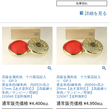
在庫切れ
詳細を見る
高級金属肉池 十六菊花紋入
高級金属肉池 十六菊花紋入
り GP-3
り GP-1
黄金朱肉/練朱肉 内径53×高さ
黄金朱肉/練朱肉 内径60×高さ
17mm【あす楽対応】【高級練り
20mm【あす楽対応】【高級練り
朱肉／サンビー／即納】
朱肉／サンビー／即納】
115048【送料無料】
115047【送料無料】
通常販売価格
¥
4,400
通常販売価格
¥
4,950
税込
税込