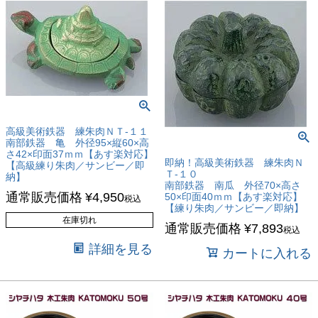
高級美術鉄器 練朱肉ＮＴ-１１
南部鉄器 亀 外径95×縦60×高
さ42×印面37ｍｍ【あす楽対応】
即納！高級美術鉄器 練朱肉Ｎ
【高級練り朱肉／サンビー／即
Ｔ-１０
納】
南部鉄器 南瓜 外径70×高さ
通常販売価格
¥
4,950
50×印面40ｍｍ【あす楽対応】
税込
【練り朱肉／サンビー／即納】
在庫切れ
通常販売価格
¥
7,893
税込
詳細を見る
カートに入れる