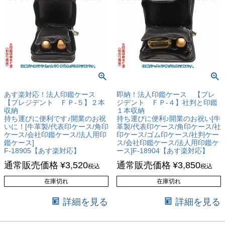
あす楽対応！法人印鑑ケース
即納！法人印鑑ケース 【プレ
【プレジデント ＦＰ-５】２本
ジデント ＦＰ-４】社判と印鑑
収納
１本収納
持ち運びに便利です♪開業のお祝
持ち運びに便利♪開業のお祝い[牛
いに！[牛革製/代表印ケース/角印
革製/代表印ケース/角印ケース/社
ケース/会社印鑑ケース/法人用印
印ケース/ゴム印ケース/社判ケー
鑑ケース]
ス/会社印鑑ケース/法人用印鑑ケ
F-18905【あす楽対応】
ース]F-18904【あす楽対応】
通常販売価格
¥
3,520
通常販売価格
¥
3,850
税込
税込
在庫切れ
在庫切れ
詳細を見る
詳細を見る