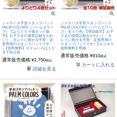
シャチハタ手形スタンプパッド
シャチハタ手形スタンプパッド
PALM COLORS（パームカラー
PALM COLORS（パームカラー
ズ）【よりどり４個セット販
ズ）全１０色♪【単品販売】お子
売】お子さまの成長記録をかわ
さまの成長記録をかわいく、キ
いく、キレイに残せる手形・足
レイに残せる手形・足形専用の
形専用のスタンプパッドです
スタンプパッドです♪【ネコポス
♪【送料無料】※そらいろは１０
送料無料】即納
月下旬入荷
通常販売価格
¥
910
税込
通常販売価格
¥
2,750
税込
カートに入れる
詳細を見る