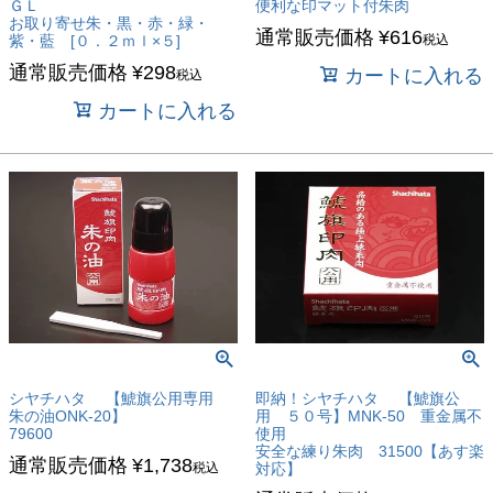
ＧＬ
便利な印マット付朱肉
お取り寄せ朱・黒・赤・緑・
通常販売価格
¥
616
紫・藍 [０．２ｍｌ×５]
税込
通常販売価格
¥
298
カートに入れる
税込
カートに入れる
シヤチハタ 【鯱旗公用専用
即納！シヤチハタ 【鯱旗公
朱の油ONK-20】
用 ５０号】MNK-50 重金属不
79600
使用
安全な練り朱肉 31500【あす楽
通常販売価格
¥
1,738
税込
対応】