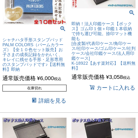
即納！法人印鑑ケース【ボック
ス】ゴム印１個＋印鑑１本収納
で持ち運び可能。捺印マット機
能も
シャチハタ手形スタンプパッド
[合皮製/代表印ケース/角印ケー
PALM COLORS（パームカラー
ス/社印ケース/ゴム印ケース/社判
ズ）【全１０色セット販売】お
ケース/会社印鑑ケース/法人用印
子さまの成長記録をかわいく、
鑑ケース]
キレイに残せる手形・足形専用
K-18922【あす楽対応】【送料無
のスタンプパッドです♪【送料無
料】
料】即納
通常販売価格
¥
3,058
通常販売価格
¥
6,000
税込
税込
カートに入れる
在庫切れ
詳細を見る