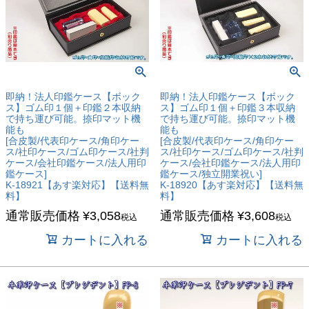
即納！法人印鑑ケース【ボック
即納！法人印鑑ケース【ボック
ス】ゴム印１個＋印鑑２本収納
ス】ゴム印１個＋印鑑３本収納
で持ち運び可能。捺印マット機
で持ち運び可能。捺印マット機
能も
能も
[合皮製/代表印ケース/角印ケー
[合皮製/代表印ケース/角印ケー
ス/社印ケース/ゴム印ケース/社判
ス/社印ケース/ゴム印ケース/社判
ケース/会社印鑑ケース/法人用印
ケース/会社印鑑ケース/法人用印
鑑ケース]
鑑ケース/独立開業祝い]
K-18921【あす楽対応】【送料無
K-18920【あす楽対応】【送料無
料】
料】
通常販売価格
¥
3,058
通常販売価格
¥
3,608
税込
税込
カートに入れる
カートに入れる