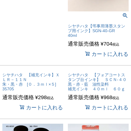
シヤチハタ【弔事用薄墨スタン
プ用インク】SGN-40-GR
40ml
通常販売価格
¥
704
税込
カートに入れる
シヤチハタ 【補充インキ】Ｘ
シヤチハタ 【フォアコートス
ＬＲ－１１Ｎ
タンプ台インキ】 ＳＣＮ-４０
朱・黒・赤 [０．３ｍｌ×５]
黒・赤・藍 油性染料
35705
補充インキ ４０ｍｌ ６０ｇ
通常販売価格
¥
298
通常販売価格
¥
968
税込
税込
カートに入れる
カートに入れる