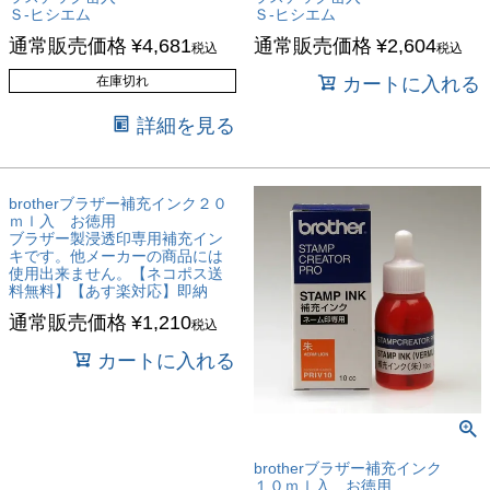
Ｓ-ヒシエム
Ｓ-ヒシエム
通常販売価格
¥
4,681
通常販売価格
¥
2,604
税込
税込
在庫切れ
カートに入れる
詳細を見る
brotherブラザー補充インク２０
ｍｌ入 お徳用
ブラザー製浸透印専用補充イン
キです。他メーカーの商品には
使用出来ません。【ネコポス送
料無料】【あす楽対応】即納
通常販売価格
¥
1,210
税込
カートに入れる
brotherブラザー補充インク
１０ｍｌ入 お徳用