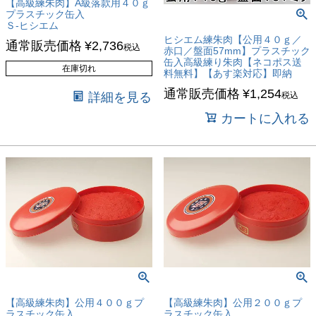
【高級練朱肉】A級落款用４０ｇ
プラスチック缶入
Ｓ-ヒシエム
ヒシエム練朱肉【公用４０ｇ／
通常販売価格
¥
2,736
税込
赤口／盤面57mm】プラスチック
缶入高級練り朱肉【ネコポス送
在庫切れ
料無料】【あす楽対応】即納
通常販売価格
¥
1,254
詳細を見る
税込
カートに入れる
【高級練朱肉】公用４００ｇプ
【高級練朱肉】公用２００ｇプ
ラスチック缶入
ラスチック缶入