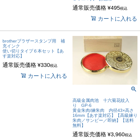
通常販売価格
¥
495
税込
カートに入れる
brotherブラザースタンプ用 補
充インク
使い切りタイプ６本セット【あ
す楽対応】
通常販売価格
¥
330
税込
カートに入れる
高級金属肉池 十六菊花紋入
り GP-6
黄金朱肉/練朱肉 内径43×高さ
16mm【あす楽対応】【高級練り
朱肉／サンビー／即納】【送料
無料】
通常販売価格
¥
3,960
税込