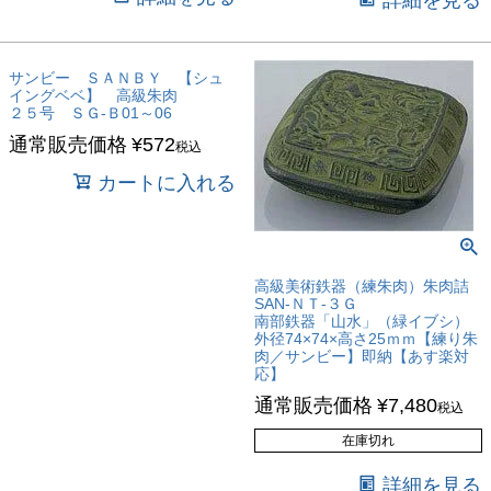
詳細を見る
サンビー ＳＡＮＢＹ 【シュ
イングベベ】 高級朱肉
２５号 ＳＧ-Ｂ01～06
通常販売価格
¥
572
税込
カートに入れる
高級美術鉄器（練朱肉）朱肉詰
SAN-ＮＴ-３Ｇ
南部鉄器「山水」（緑イブシ）
外径74×74×高さ25ｍｍ【練り朱
肉／サンビー】即納【あす楽対
応】
通常販売価格
¥
7,480
税込
在庫切れ
詳細を見る