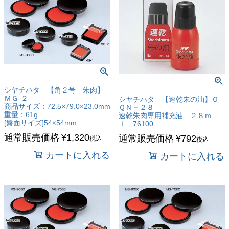
シヤチハタ 【角２号 朱肉】
ＭＧ-２
シヤチハタ 【速乾朱の油】Ｏ
商品サイズ：72.5×79.0×23.0mm
ＱＮ－２８
重量：61g
速乾朱肉専用補充油 ２８ｍ
[盤面サイズ]54×54mm
ｌ 76100
通常販売価格
¥
1,320
通常販売価格
¥
792
税込
税込
カートに入れる
カートに入れる
キーワード