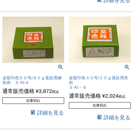
詳細を見る
金龍印色６０号/８０ｇ落款用練
金龍印色４０号/２０ｇ落款用朱
朱肉 Ｓ-KI-4
肉
Ｓ-KI－６
通常販売価格
¥
3,872
税込
通常販売価格
¥
2,024
税込
在庫切れ
在庫切れ
詳細を見る
詳細を見る