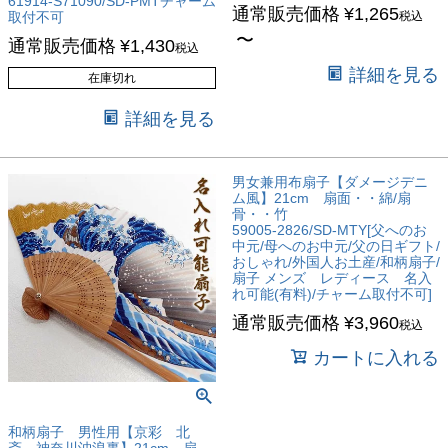
61914-S71090/SD-PMTチャーム
通常販売価格
¥
1,265
取付不可
税込
〜
通常販売価格
¥
1,430
税込
詳細を見る
在庫切れ
詳細を見る
男女兼用布扇子【ダメージデニ
ム風】21cm 扇面・・綿/扇
骨・・竹
59005-2826/SD-MTY[父へのお
中元/母へのお中元/父の日ギフト/
おしゃれ/外国人お土産/和柄扇子/
扇子 メンズ レディース 名入
れ可能(有料)/チャーム取付不可]
通常販売価格
¥
3,960
税込
カートに入れる
和柄扇子 男性用【京彩 北
斎 神奈川沖浪裏】21cm 扇