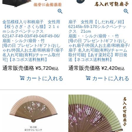
金箔模様入り和柄扇子 女性用
扇子 女性用【しだれ桜／紺】
【桜うさぎ・さくら猫】２１ｃ
62145b-59-170シルクペンテッ
ｍシルクペンテックス
クス 21cm
62147-F49-03/F49-04/F49-06/
扇面・・シルク/扇骨・・竹
扇面・シルク/扇骨・竹
[母の日 プレゼント/ギフト/おし
[母の日 プレゼント/ギフト/おし
ゃれ扇子/外国人お土産/和柄扇子/
ゃれ/外国人お土産/和柄扇子/扇子
扇子 名入れ可能(有料)/チャーム
名入れ可能(有料)/チャーム取付
取付可能]【あす楽対応】即日発
可]【ネコポス送料無料】
送【ネコポス送料無料】
通常販売価格
¥
5,720
通常販売価格
¥
2,420
税込
税込
カートに入れる
カートに入れる