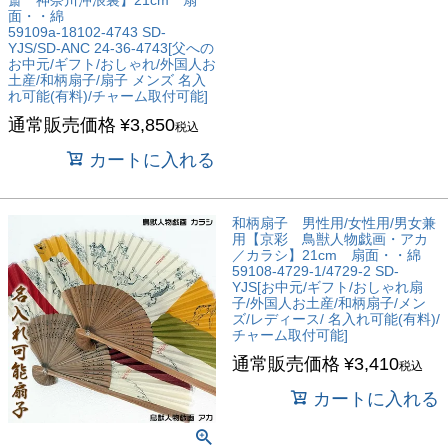
面・・綿
59109a-18102-4743 SD-
YJS/SD-ANC 24-36-4743[父への
お中元/ギフト/おしゃれ/外国人お
土産/和柄扇子/扇子 メンズ 名入
れ可能(有料)/チャーム取付可能]
通常販売価格
¥
3,850
税込
カートに入れる
和柄扇子 男性用/女性用/男女兼
用【京彩 鳥獣人物戯画・アカ
／カラシ】21cm 扇面・・綿
59108-4729-1/4729-2 SD-
YJS[お中元/ギフト/おしゃれ扇
子/外国人お土産/和柄扇子/メン
ズ/レディース/ 名入れ可能(有料)/
チャーム取付可能]
通常販売価格
¥
3,410
税込
カートに入れる