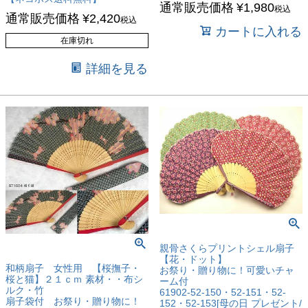
通常販売価格
¥
1,980
税込
通常販売価格
¥
2,420
税込
カートに入れる
在庫切れ
詳細を見る
親骨さくらプリントシェル扇子
【花・ドット】
和柄扇子 女性用 【桜撫子・
お祭り・贈り物に！可愛いチャ
桜と猫】２１ｃｍ 素材・・布シ
ーム付
ルク・竹
61902-52-150・52-151・52-
扇子袋付 お祭り・贈り物に！
152・52-153[母の日 プレゼント/