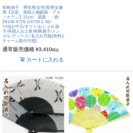
和柄扇子 男性用/女性用/男女兼
用【京彩 鳥獣人物戯画・アカ
／カラシ】21cm 扇面・・綿
59108-4729-1/4729-2 SD-
YJS[お中元/ギフト/おしゃれ扇
子/外国人お土産/和柄扇子/メン
ズ/レディース/ 名入れ可能(有料)/
チャーム取付可能]
通常販売価格
¥
3,410
税込
カートに入れる