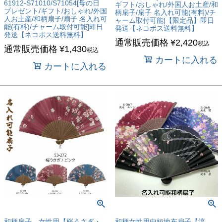
61912-S71010/S71054[母の日
ギフト/おしゃれ/外国人お土産/和
プレゼント/ギフト/おしゃれ/外国
柄扇子/扇子 名入れ可能(有料)/チ
人お土産/和柄扇子/扇子 名入れ可
ャーム取付可能]【限定品】即日
能(有料)/チャーム取付可能]即日
発送【ネコポス送料無料】
発送【ネコポス送料無料】
通常販売価格
¥
2,420
税込
通常販売価格
¥
1,430
税込
カートに入れる
カートに入れる
和柄扇子 女性用【桜うさぎ・
和柄女性用中短地布扇子【流