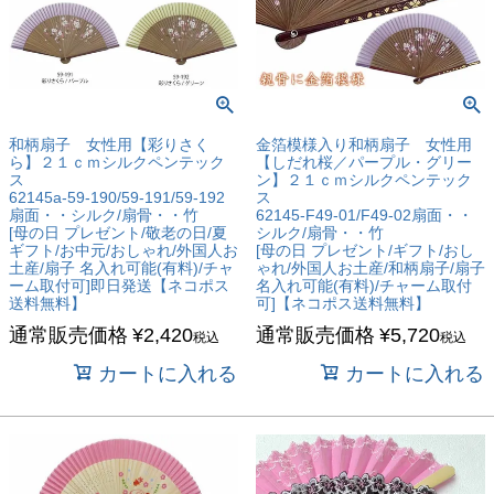
和柄扇子 女性用【彩りさく
金箔模様入り和柄扇子 女性用
ら】２１ｃｍシルクペンテック
【しだれ桜／パープル・グリー
ス
ン】２１ｃｍシルクペンテック
62145a-59-190/59-191/59-192
ス
扇面・・シルク/扇骨・・竹
62145-F49-01/F49-02扇面・・
[母の日 プレゼント/敬老の日/夏
シルク/扇骨・・竹
ギフト/お中元/おしゃれ/外国人お
[母の日 プレゼント/ギフト/おし
土産/扇子 名入れ可能(有料)/チャ
ゃれ/外国人お土産/和柄扇子/扇子
ーム取付可]即日発送【ネコポス
名入れ可能(有料)/チャーム取付
送料無料】
可]【ネコポス送料無料】
通常販売価格
¥
2,420
通常販売価格
¥
5,720
税込
税込
カートに入れる
カートに入れる