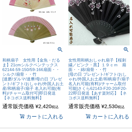
和柄扇子 女性用【金魚・だる
女性用和柄おしゃれ扇子【桜刺
ま】21cmシルクペンテックス
繍／ピンク・黒】１９ｃｍ 扇
62144-59-150/59-166扇面・・
面・・綿/扇骨・・竹
シルク/扇骨・・竹
[母の日 プレゼント/ギフト/おし
[達磨/ダルマ/達摩/母の日 プレゼ
ゃれ/外国人お土産/和柄扇子/扇子
ント/ギフト/おしゃれ/外国人お土
名入れ可能(有料)/チャーム取付
産/和柄扇子/扇子 名入れ可能(有
可能]さくら62143-F20-20/F20-
料)/チャーム取付可]即日発送
22即日発送【あす楽対応】【ネ
【ネコポス送料無料】
コポス送料無料】
通常販売価格
¥
2,420
通常販売価格
¥
2,530
税込
税込
カートに入れる
カートに入れる