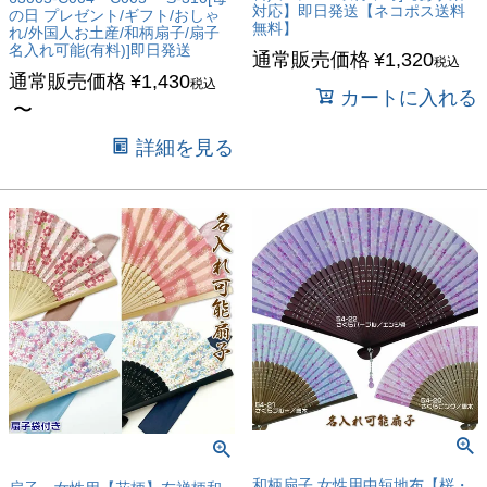
対応】即日発送【ネコポス送料
の日 プレゼント/ギフト/おしゃ
無料】
れ/外国人お土産/和柄扇子/扇子
名入れ可能(有料)]即日発送
通常販売価格
¥
1,320
税込
通常販売価格
¥
1,430
税込
カートに入れる
〜
詳細を見る
和柄扇子 女性用中短地布【桜・