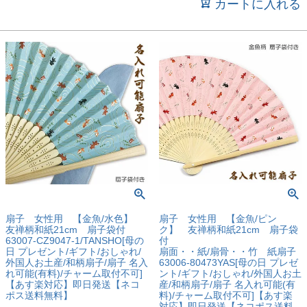
カートに入れる
扇子 女性用 【金魚/水色】
扇子 女性用 【金魚/ピン
友禅柄和紙21cm 扇子袋付
ク】 友禅柄和紙21cm 扇子袋
63007-CZ9047-1/TANSHO[母の
付
日 プレゼント/ギフト/おしゃれ/
扇面・・紙/扇骨・・竹 紙扇子
外国人お土産/和柄扇子/扇子 名入
63006-80473YAS[母の日 プレゼ
れ可能(有料)/チャーム取付不可]
ント/ギフト/おしゃれ/外国人お土
【あす楽対応】即日発送【ネコ
産/和柄扇子/扇子 名入れ可能(有
ポス送料無料】
料)/チャーム取付不可]【あす楽
対応】即日発送【ネコポス送料