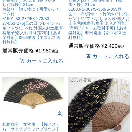
しだれ桜】21cm
水・桜】21cm
お祭り・贈り物に！可愛いチャ
61003-S-367/S-368/S-369扇
ーム付
面・・布/扇骨・・竹[母の日 プレ
61901-53-272/53-273/53-
ゼント/ギフト/おしゃれ/外国人お
274/53-275[母の日 プレゼント/
土産/和柄扇子/扇子 名入れ可能
ギフト/おしゃれ/外国人お土産/和
(有料)/チャーム取付不可]【あす
柄扇子/名入れ可能(有料)]【あす
楽対応】即日発送【ネコポス送
楽対応】即日発送【ネコポス送
料無料】
料無料】
通常販売価格
¥
2,420
税込
通常販売価格
¥
1,980
税込
カートに入れる
カートに入れる
和柄扇子 女性用 【桜／さく
ら・サクラブラックブラウン】