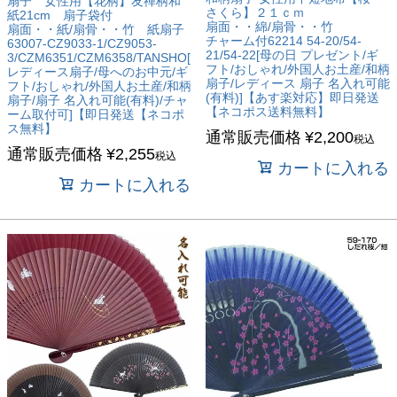
扇子 女性用【花柄】友禅柄和
さくら】２１ｃｍ
紙21cm 扇子袋付
扇面・・綿/扇骨・・竹
扇面・・紙/扇骨・・竹 紙扇子
チャーム付62214 54-20/54-
63007-CZ9033-1/CZ9053-
21/54-22[母の日 プレゼント/ギ
3/CZM6351/CZM6358/TANSHO[
フト/おしゃれ/外国人お土産/和柄
レディース扇子/母へのお中元/ギ
扇子/レディース 扇子 名入れ可能
フト/おしゃれ/外国人お土産/和柄
(有料)]【あす楽対応】即日発送
扇子/扇子 名入れ可能(有料)/チャ
【ネコポス送料無料】
ーム取付可]【即日発送【ネコポ
ス無料】
通常販売価格
¥
2,200
税込
通常販売価格
¥
2,255
税込
カートに入れる
カートに入れる