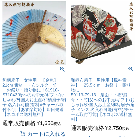
和柄扇子 女性用 【金魚】
和柄布扇子 男性用【風神雷
21cm 素材・・布シルク・竹
神】 25.5ｃｍ お祭り・贈り
お祭り・贈り物に！61910-
物に
S71043[母へのお中元/ギフト/お
59113-79-13 扇面・・布/扇
しゃれ/外国人お土産/和柄扇子/扇
骨・・竹[父へのお中元/ギフト/お
子 名入れ可能(有料)/チャーム取
しゃれ/外国人お土産/和柄扇子/扇
付不可]【あす楽対応】即日発送
子 メンズ 名入れ可能(有料)/チャ
【ネコポス送料無料】
ーム取付可能]【ネコポス送料無
料】
通常販売価格
¥
1,650
税込
通常販売価格
¥
2,750
税込
カートに入れる