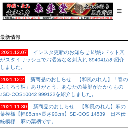
商品タグ
セール
限定
再入荷
最新情報
翌日発送
在庫なし商品
2021.12.07
インスタ更新のお知らせ 即納♪ドット穴
在庫なし商品を表示しない
がスタイリッシュでお洒落な名刺入れ 894041aを紹介
しました。
商品番号/JANコード
2021.12.2
新商品のおしらせ 【和風のれん】「春の
ふくろう柄」ありがとう。あなたの笑顔がたからもの
バンドル販売
♪SD-COS10042 999122を紹介しました。
2021.11.30
新商品のおしらせ 【和風のれん】麻の
葉模様【幅85cm×長さ90cm】SD-COS 14539 日本伝
予約商品
統模様 麻の葉柄です。
予約商品のみを表示