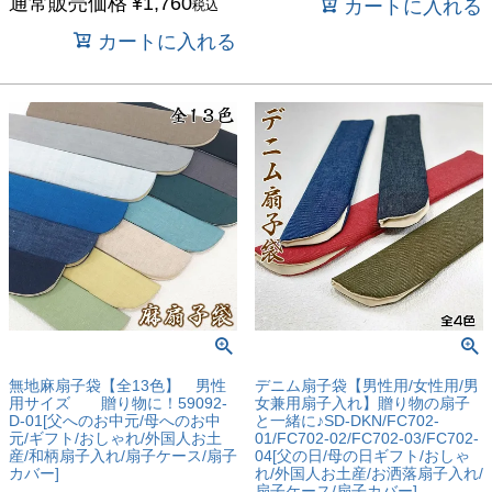
通常販売価格
¥
1,760
カートに入れる
税込
カートに入れる
無地麻扇子袋【全13色】 男性
デニム扇子袋【男性用/女性用/男
用サイズ 贈り物に！59092-
女兼用扇子入れ】贈り物の扇子
D-01[父へのお中元/母へのお中
と一緒に♪SD-DKN/FC702-
元/ギフト/おしゃれ/外国人お土
01/FC702-02/FC702-03/FC702-
産/和柄扇子入れ/扇子ケース/扇子
04[父の日/母の日ギフト/おしゃ
カバー]
れ/外国人お土産/お洒落扇子入れ/
扇子ケース/扇子カバー]