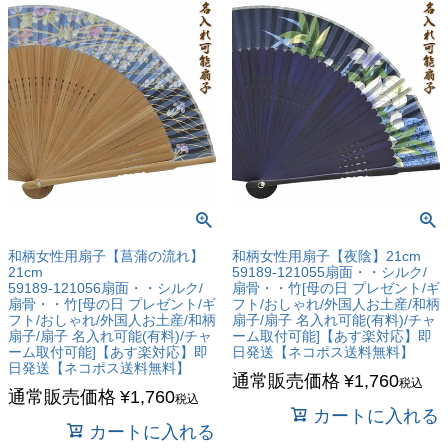
和柄女性用扇子【菖蒲の流れ】
和柄女性用扇子【夜陰】21cm
21cm
59189-121055扇面・・シルク/
59189-121056扇面・・シルク/
扇骨・・竹[母の日 プレゼント/ギ
扇骨・・竹[母の日 プレゼント/ギ
フト/おしゃれ/外国人お土産/和柄
フト/おしゃれ/外国人お土産/和柄
扇子/扇子 名入れ可能(有料)/チャ
扇子/扇子 名入れ可能(有料)/チャ
ーム取付可能]【あす楽対応】即
ーム取付可能]【あす楽対応】即
日発送【ネコポス送料無料】
日発送【ネコポス送料無料】
通常販売価格
¥
1,760
税込
通常販売価格
¥
1,760
税込
カートに入れる
カートに入れる