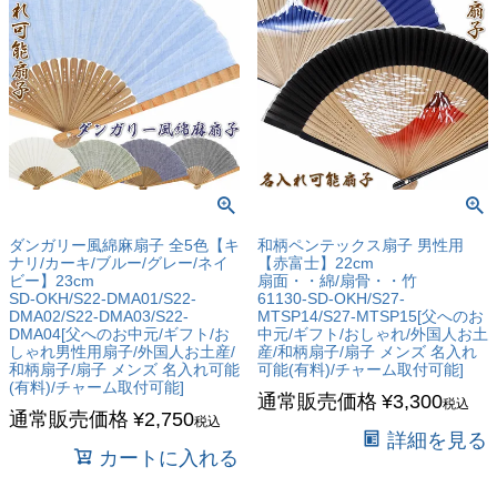
ダンガリー風綿麻扇子 全5色【キ
和柄ペンテックス扇子 男性用
ナリ/カーキ/ブルー/グレー/ネイ
【赤富士】22cm
ビー】23cm
扇面・・綿/扇骨・・竹
SD-OKH/S22-DMA01/S22-
61130-SD-OKH/S27-
DMA02/S22-DMA03/S22-
MTSP14/S27-MTSP15[父へのお
DMA04[父へのお中元/ギフト/お
中元/ギフト/おしゃれ/外国人お土
しゃれ男性用扇子/外国人お土産/
産/和柄扇子/扇子 メンズ 名入れ
和柄扇子/扇子 メンズ 名入れ可能
可能(有料)/チャーム取付可能]
(有料)/チャーム取付可能]
通常販売価格
¥
3,300
税込
通常販売価格
¥
2,750
税込
詳細を見る
カートに入れる