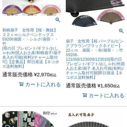
和柄扇子 女性用【桜・舞妓】
２２ｃｍシルクペンテックス
59208扇面・・シルク/扇骨・・
扇子 女性用【桜 パープル/ピン
竹
クブラウン/ブラックネイビー】
[母の日 プレゼント/ギフト/おし
22ｃｍ 扇面・・布/扇骨・・竹
ゃれ/外国人お土産/和柄扇子/扇子
59206-
名入れ可能(有料)/チャーム取付
121058/123009/123010[母の日
可]【定番品】即日発送【ネコポ
プレゼント/ギフト/おしゃれ/外国
ス送料無料】
人お土産/扇子 名入れ可能(有料)/
チャーム取付可能]即日発送【ネ
通常販売価格
¥
2,970
税込
コポス送料無料】
カートに入れる
通常販売価格
¥
1,650
税込
カートに入れる