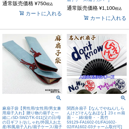
通常販売価格
¥
750
税込
通常販売価格
¥
1,100
税込
カートに入れる
カートに入れる
麻扇子袋【男性用/女性用/男女兼
関西弁扇子【なんでやねん/しら
用扇子入れ】贈り物の扇子と一
んけど/そんなあほな】23ｃｍ扇
緒に♪SD-SWZ/TK-011[父の日/母
面・・綿/扇骨・・黒竹
の日ギフト/おしゃれ/外国人お土
59129-FA1602-01/FA1602-
産/和風扇子入れ/扇子ケース/扇子
02/FA1602-03チャーム取付可]