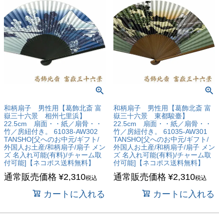
和柄扇子 男性用【葛飾北斎 富
和柄扇子 男性用【葛飾北斎 富
嶽三十六景 相州七里浜】
嶽三十六景 東都駿臺】
22.5cm 扇面・・紙／扇骨・・
22.5cm 扇面・・紙／扇骨・・
竹／房紐付き。 61038-AW302
竹／房紐付き。 61035-AW301
TANSHO[父へのお中元/ギフト/
TANSHO[父へのお中元/ギフト/
外国人お土産/和柄扇子/扇子 メン
外国人お土産/和柄扇子/扇子 メン
ズ 名入れ可能(有料)/チャーム取
ズ 名入れ可能(有料)/チャーム取
付可能]【ネコポス送料無料】
付可能]【ネコポス送料無料】
通常販売価格
¥
2,310
通常販売価格
¥
2,310
税込
税込
カートに入れる
カートに入れる