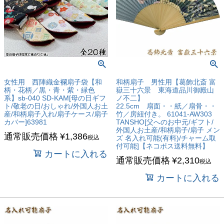
女性用 西陣織金襴扇子袋【和
和柄扇子 男性用【葛飾北斎 富
柄・花柄／黒・青・紫・緑色
嶽三十六景 東海道品川御殿山
系】sb-040 SD-KAM[母の日ギフ
ノ不二】
ト/敬老の日/おしゃれ/外国人お土
22.5cm 扇面・・紙／扇骨・・
産/和柄扇子入れ/扇子ケース/扇子
竹／房紐付き。 61041-AW303
カバー]63981
TANSHO[父へのお中元/ギフト/
外国人お土産/和柄扇子/扇子 メン
通常販売価格
¥
1,386
税込
ズ 名入れ可能(有料)/チャーム取
付可能]【ネコポス送料無料】
カートに入れる
通常販売価格
¥
2,310
税込
カートに入れる