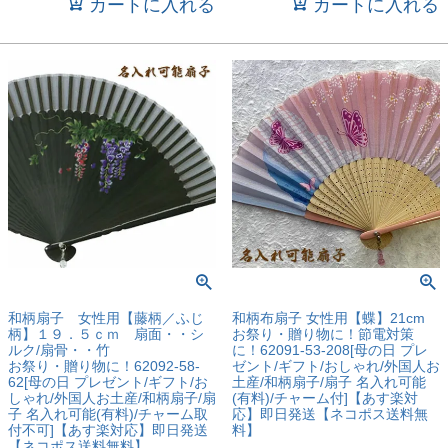
カートに入れる
カートに入れる
和柄扇子 女性用【藤柄／ふじ
和柄布扇子 女性用【蝶】21cm
柄】１９．５ｃｍ 扇面・・シ
お祭り・贈り物に！節電対策
ルク/扇骨・・竹
に！62091-53-208[母の日 プレ
お祭り・贈り物に！62092-58-
ゼント/ギフト/おしゃれ/外国人お
62[母の日 プレゼント/ギフト/お
土産/和柄扇子/扇子 名入れ可能
しゃれ/外国人お土産/和柄扇子/扇
(有料)/チャーム付]【あす楽対
子 名入れ可能(有料)/チャーム取
応】即日発送【ネコポス送料無
付不可]【あす楽対応】即日発送
料】
【ネコポス送料無料】