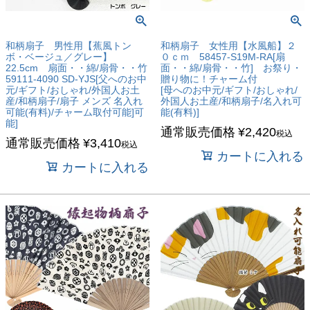
和柄扇子 男性用【蕉風トン
和柄扇子 女性用【水風船】２
ボ・ベージュ／グレー】
０ｃｍ 58457-S19M-RA[扇
22.5cm 扇面・・綿/扇骨・・竹
面・・綿/扇骨・・竹] お祭り・
59111-4090 SD-YJS[父へのお中
贈り物に！チャーム付
元/ギフト/おしゃれ/外国人お土
[母へのお中元/ギフト/おしゃれ/
産/和柄扇子/扇子 メンズ 名入れ
外国人お土産/和柄扇子/名入れ可
可能(有料)/チャーム取付可能]可
能(有料)]
能]
通常販売価格
¥
2,420
税込
通常販売価格
¥
3,410
税込
カートに入れる
カートに入れる