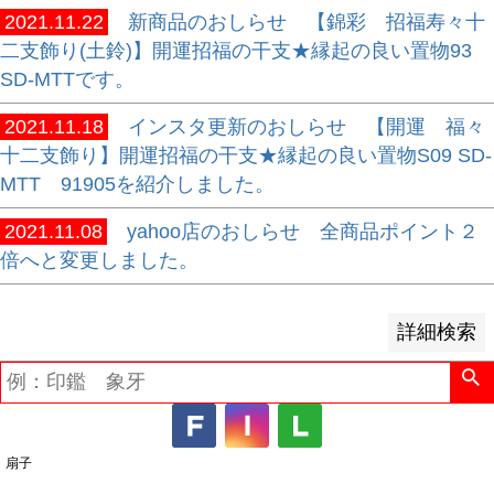
2021.11.22
新商品のおしらせ 【錦彩 招福寿々十
並び順
二支飾り(土鈴)】開運招福の干支★縁起の良い置物93
新着順
SD-MTTです。
登録順
2021.11.18
インスタ更新のおしらせ 【開運 福々
価格が安い順
十二支飾り】開運招福の干支★縁起の良い置物S09 SD-
価格が高い順
MTT 91905を紹介しました。
優先度順
レビュー順
2021.11.08
yahoo店のおしらせ 全商品ポイント２
キーワードヒット順
倍へと変更しました。
検索
詳細検索
扇子