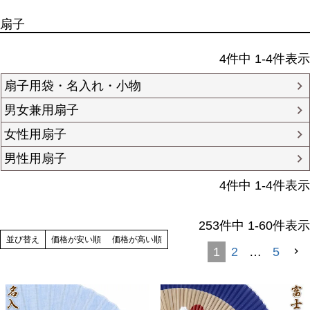
扇子
4
件中
1
-
4
件表示
扇子用袋・名入れ・小物
男女兼用扇子
女性用扇子
男性用扇子
4
件中
1
-
4
件表示
253
件中
1
-
60
件表示
並び替え
価格が安い順
価格が高い順
1
2
…
5