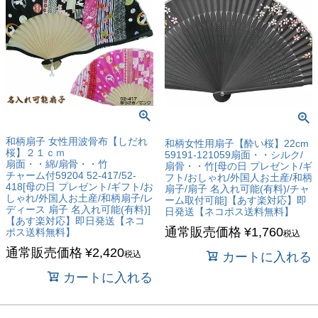
和柄扇子 女性用波骨布【しだれ
和柄女性用扇子【酔い桜】22cm
桜】２１ｃｍ
59191-121059扇面・・シルク/
扇面・・綿/扇骨・・竹
扇骨・・竹[母の日 プレゼント/ギ
チャーム付59204 52-417/52-
フト/おしゃれ/外国人お土産/和柄
418[母の日 プレゼント/ギフト/お
扇子/扇子 名入れ可能(有料)/チャ
しゃれ/外国人お土産/和柄扇子/レ
ーム取付可能]【あす楽対応】即
ディース 扇子 名入れ可能(有料)]
日発送【ネコポス送料無料】
【あす楽対応】即日発送【ネコ
通常販売価格
¥
1,760
ポス送料無料】
税込
通常販売価格
¥
2,420
税込
カートに入れる
カートに入れる