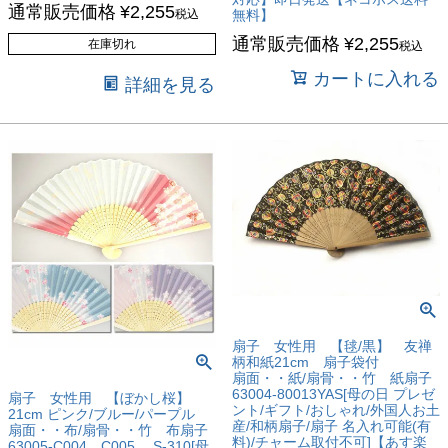
通常販売価格
¥
2,255
税込
無料】
通常販売価格
¥
2,255
在庫切れ
税込
カートに入れる
詳細を見る
扇子 女性用 【毬/黒】 友禅
柄和紙21cm 扇子袋付
扇面・・紙/扇骨・・竹 紙扇子
63004-80013YAS[母の日 プレゼ
扇子 女性用 【ぼかし桜】
ント/ギフト/おしゃれ/外国人お土
21cm ピンク/ブルー/パープル
産/和柄扇子/扇子 名入れ可能(有
扇面・・布/扇骨・・竹 布扇子
料)/チャーム取付不可]【あす楽
63005-C004 C005 S-310[母