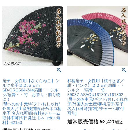
扇子 女性用【さくらねこ】シ
和柄扇子 女性用【桜うさぎ／
ルク扇子２２.５ｃｍ
紺・ピンク】２２ｃｍ扇面・・
SD-ORG504-344扇面・・シル
シルク /扇骨・・竹
ク/扇骨・・竹 お祭り・贈り物
59037-ASAOU161301/161302
に！
[母へのお中元/ギフト/おしゃれ扇
[母へのお中元/ギフト/おしゃれ/
子/外国人お土産/和柄扇子/扇子
外国人お土産/桜猫柄扇子/ネコ柄
名入れ可能(有料)/チャーム取付
扇子 名入れ可能(有料)/チャーム
可能]
取付不可]即日発送【ネコポス無
通常販売価格
¥
2,420
料】62153
税込