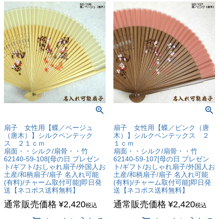
扇子 女性用【蝶／ベージュ
扇子 女性用【蝶／ピンク（唐
（唐木）】シルクペンテック
木）】シルクペンテックス ２
ス ２１ｃｍ
１ｃｍ
扇面・・シルク/扇骨・・竹
扇面・・シルク/扇骨・・竹
62140-59-108[母の日 プレゼン
62140-59-107[母の日 プレゼン
ト/ギフト/おしゃれ扇子/外国人お
ト/ギフト/おしゃれ扇子/外国人お
土産/和柄扇子/扇子 名入れ可能
土産/和柄扇子/扇子 名入れ可能
(有料)/チャーム取付可能]即日発
(有料)/チャーム取付可能]即日発
送【ネコポス送料無料】
送【ネコポス送料無料】
通常販売価格
¥
2,420
通常販売価格
¥
2,420
税込
税込