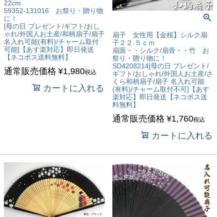
22cm
59352-131016 お祭り・贈り物
に！
[母の日 プレゼント/ギフト/おし
ゃれ/外国人お土産/和柄扇子/扇子
扇子 女性用【金桜】シルク扇
名入れ可能(有料)/チャーム取付
子２２.５ｃｍ
可能]【あす楽対応】即日発送
扇面・・シルク/扇骨・・竹 お
【ネコポス送料無料】
祭り・贈り物に！
SD4208214[母の日 プレゼント/
通常販売価格
¥
1,980
税込
ギフト/おしゃれ/外国人お土産/さ
くら和柄扇子/扇子 名入れ可能
カートに入れる
(有料)/チャーム取付不可]【あす
楽対応】即日発送【ネコポス送
料無料】
通常販売価格
¥
1,760
税込
カートに入れる