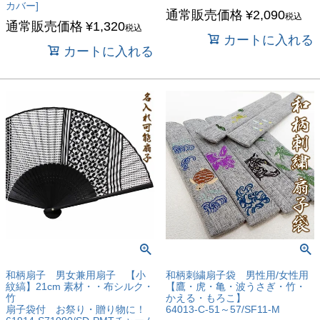
カバー]
通常販売価格
¥
2,090
税込
通常販売価格
¥
1,320
税込
カートに入れる
カートに入れる
和柄扇子 男女兼用扇子 【小
和柄刺繍扇子袋 男性用/女性用
紋縞】21cm 素材・・布シルク・
【鷹・虎・亀・波うさぎ・竹・
竹
かえる・もろこ】
扇子袋付 お祭り・贈り物に！
64013-C-51～57/SF11-M