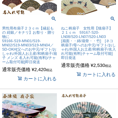
男性用布扇子２３ｃｍ【縁起も
ねこ柄扇子 女性用【猫扇子】
の 紺銀／キナリ】お祭り・贈り
２１ｃｍ 59167-S20-
物に
LN08/S20-LN07/S20-LN03
59166-S19-MN01/S19-
[扇面・・綿/扇骨・・竹] [ネコ
MN02/S19-MN03/S19-MN04／
柄扇子/母へのお中元/ギフト/おし
SD-OKH[父へのお中元/ギフト/お
ゃれ/外国人お土産/和柄扇子/名入
しゃれ/外国人お土産/和柄扇子/扇
れ可能(有料)チャーム取付可能]
子 メンズ 名入れ可能(有料)/チャ
即日発送
ーム取付可能]即日発送
通常販売価格
¥
2,530
税込
通常販売価格
¥
2,420
税込
カートに入れる
カートに入れる