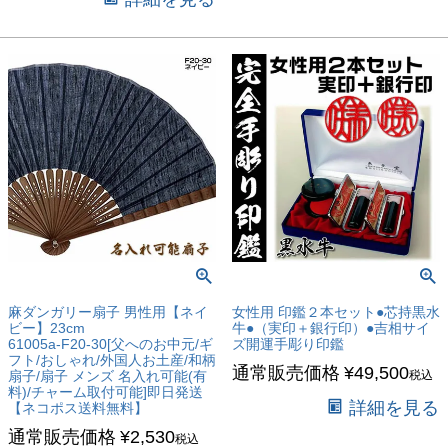
麻ダンガリー扇子 男性用【ネイ
女性用 印鑑２本セット●芯持黒水
ビー】23cm
牛●（実印＋銀行印）●吉相サイ
61005a-F20-30[父へのお中元/ギ
ズ開運手彫り印鑑
フト/おしゃれ/外国人お土産/和柄
通常販売価格
¥
49,500
扇子/扇子 メンズ 名入れ可能(有
税込
料)/チャーム取付可能]即日発送
詳細を見る
【ネコポス送料無料】
通常販売価格
¥
2,530
税込