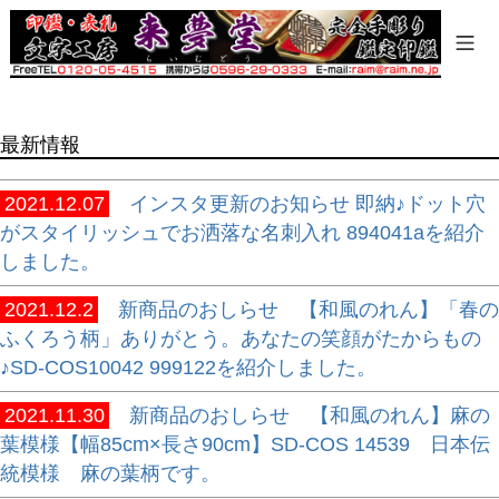
商品タグ
セール
限定
再入荷
最新情報
翌日発送
在庫なし商品
2021.12.07
インスタ更新のお知らせ 即納♪ドット穴
在庫なし商品を表示しない
がスタイリッシュでお洒落な名刺入れ 894041aを紹介
しました。
商品番号/JANコード
2021.12.2
新商品のおしらせ 【和風のれん】「春の
ふくろう柄」ありがとう。あなたの笑顔がたからもの
バンドル販売
♪SD-COS10042 999122を紹介しました。
2021.11.30
新商品のおしらせ 【和風のれん】麻の
葉模様【幅85cm×長さ90cm】SD-COS 14539 日本伝
予約商品
統模様 麻の葉柄です。
予約商品のみを表示