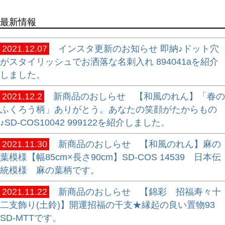
最新情報
2021.12.07
インスタ更新のお知らせ 即納♪ドット穴
がスタイリッシュでお洒落な名刺入れ 894041aを紹介
しました。
2021.12.2
新商品のおしらせ 【和風のれん】「春の
ふくろう柄」ありがとう。あなたの笑顔がたからもの
♪SD-COS10042 999122を紹介しました。
2021.11.30
新商品のおしらせ 【和風のれん】麻の
葉模様【幅85cm×長さ90cm】SD-COS 14539 日本伝
統模様 麻の葉柄です。
2021.11.22
新商品のおしらせ 【錦彩 招福寿々十
二支飾り(土鈴)】開運招福の干支★縁起の良い置物93
SD-MTTです。