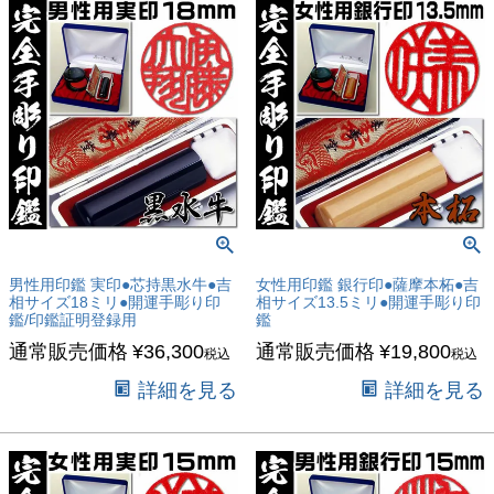
男性用印鑑 実印●芯持黒水牛●吉
女性用印鑑 銀行印●薩摩本柘●吉
相サイズ18ミリ●開運手彫り印
相サイズ13.5ミリ●開運手彫り印
鑑/印鑑証明登録用
鑑
通常販売価格
¥
36,300
通常販売価格
¥
19,800
税込
税込
詳細を見る
詳細を見る