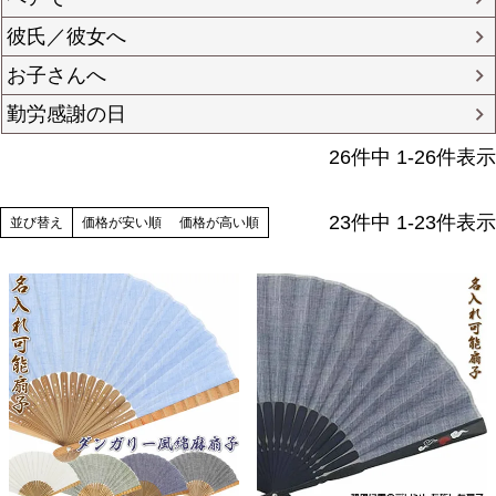
彼氏／彼女へ
お子さんへ
勤労感謝の日
26
件中
1
-
26
件表示
23
件中
1
-
23
件表示
並び替え
価格が安い順
価格が高い順