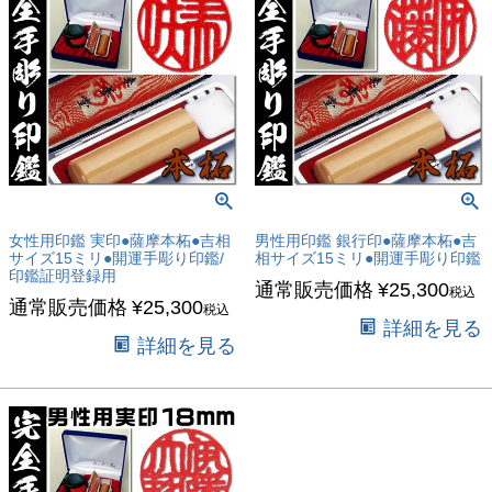
キーワード
価格
〜
商品タグ
セール
限定
女性用印鑑 実印●薩摩本柘●吉相
男性用印鑑 銀行印●薩摩本柘●吉
サイズ15ミリ●開運手彫り印鑑/
相サイズ15ミリ●開運手彫り印鑑
再入荷
印鑑証明登録用
通常販売価格
¥
25,300
税込
翌日発送
通常販売価格
¥
25,300
税込
詳細を見る
在庫なし商品
詳細を見る
在庫なし商品を表示しない
商品番号/JANコード