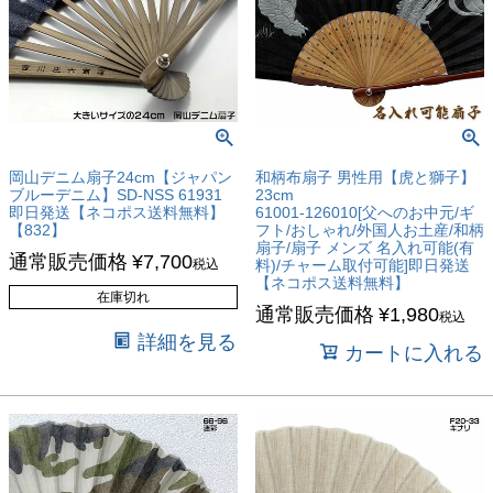
岡山デニム扇子24cm【ジャパン
和柄布扇子 男性用【虎と獅子】
ブルーデニム】SD-NSS 61931
23cm
即日発送【ネコポス送料無料】
61001-126010[父へのお中元/ギ
【832】
フト/おしゃれ/外国人お土産/和柄
扇子/扇子 メンズ 名入れ可能(有
通常販売価格
¥
7,700
税込
料)/チャーム取付可能]即日発送
【ネコポス送料無料】
在庫切れ
通常販売価格
¥
1,980
税込
詳細を見る
カートに入れる