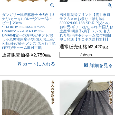
ダンガリー風綿麻扇子 全5色【キ
男性用親骨プリント【雲】布扇
ナリ/カーキ/ブルー/グレー/ネイ
子２３ｃｍお祭り・贈り物に
ビー】23cm
59002d-66-138 SD-RIP[父への
SD-OKH/S22-DMA01/S22-
お中元/ギフト/おしゃれ/外国人お
DMA02/S22-DMA03/S22-
土産/和柄扇子/扇子 メンズ 名入
DMA04[父へのお中元/ギフト/お
れ可能(有料)/チャーム取付可能]
しゃれ男性用扇子/外国人お土産/
即日発送【ネコポス送料無料】
和柄扇子/扇子 メンズ 名入れ可能
通常販売価格
¥
2,420
(有料)/チャーム取付可能]
税込
通常販売価格
¥
2,750
在庫切れ
税込
カートに入れる
詳細を見る