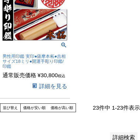
バンドル販売
予約商品
予約商品のみを表示
並び順
男性用印鑑 実印●薩摩本柘●吉相
サイズ18ミリ●開運手彫り印鑑/
新着順
印鑑
登録順
通常販売価格
¥
30,800
税込
価格が安い順
詳細を見る
価格が高い順
優先度順
レビュー順
23
件中
1
-
23
件表示
並び替え
価格が安い順
価格が高い順
キーワードヒット順
検索
詳細検索