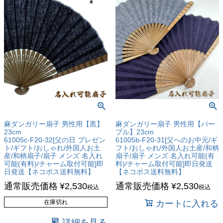
麻ダンガリー扇子 男性用【黒】
麻ダンガリー扇子 男性用【パー
23cm
プル】23cm
61005c-F20-32[父の日 プレゼン
61005b-F20-31[父へのお中元/ギ
ト/ギフト/おしゃれ/外国人お土
フト/おしゃれ/外国人お土産/和柄
産/和柄扇子/扇子 メンズ 名入れ
扇子/扇子 メンズ 名入れ可能(有
可能(有料)/チャーム取付可能]即
料)/チャーム取付可能]即日発送
日発送【ネコポス送料無料】
【ネコポス送料無料】
通常販売価格
¥
2,530
通常販売価格
¥
2,530
税込
税込
在庫切れ
カートに入れる
詳細を見る