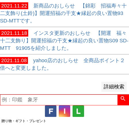
2021.11.22
新商品のおしらせ 【錦彩 招福寿々十
並び順
二支飾り(土鈴)】開運招福の干支★縁起の良い置物93
新着順
SD-MTTです。
登録順
2021.11.18
インスタ更新のおしらせ 【開運 福々
価格が安い順
十二支飾り】開運招福の干支★縁起の良い置物S09 SD-
価格が高い順
MTT 91905を紹介しました。
優先度順
レビュー順
2021.11.08
yahoo店のおしらせ 全商品ポイント２
キーワードヒット順
倍へと変更しました。
検索
詳細検索
贈り物・ギフト・プレゼント