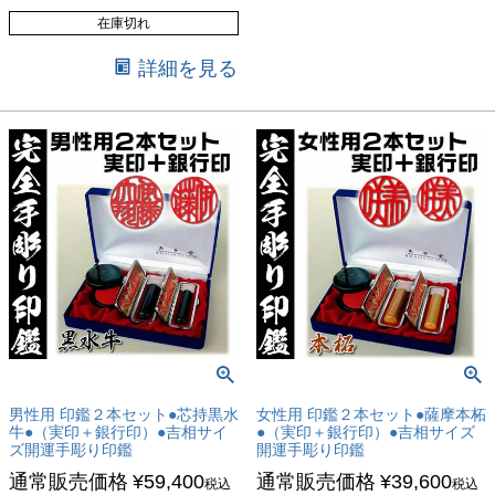
在庫切れ
詳細を見る
男性用 印鑑２本セット●芯持黒水
女性用 印鑑２本セット●薩摩本柘
牛●（実印＋銀行印）●吉相サイ
●（実印＋銀行印）●吉相サイズ
ズ開運手彫り印鑑
開運手彫り印鑑
通常販売価格
¥
59,400
通常販売価格
¥
39,600
税込
税込