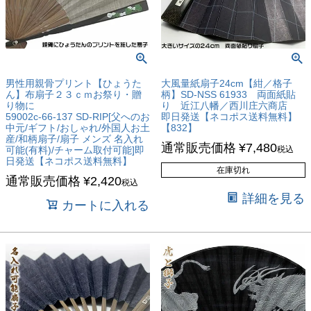
男性用親骨プリント【ひょうた
大風量紙扇子24cm【紺／格子
ん】布扇子２３ｃｍお祭り・贈
柄】SD-NSS 61933 両面紙貼
り物に
り 近江八幡／西川庄六商店
59002c-66-137 SD-RIP[父へのお
即日発送【ネコポス送料無料】
中元/ギフト/おしゃれ/外国人お土
【832】
産/和柄扇子/扇子 メンズ 名入れ
通常販売価格
¥
7,480
可能(有料)/チャーム取付可能]即
税込
日発送【ネコポス送料無料】
在庫切れ
通常販売価格
¥
2,420
税込
詳細を見る
カートに入れる