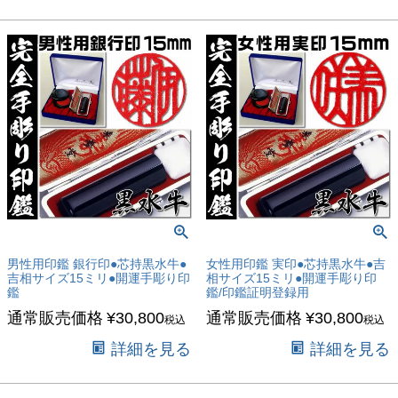
男性用印鑑 銀行印●芯持黒水牛●
女性用印鑑 実印●芯持黒水牛●吉
吉相サイズ15ミリ●開運手彫り印
相サイズ15ミリ●開運手彫り印
鑑
鑑/印鑑証明登録用
通常販売価格
¥
30,800
通常販売価格
¥
30,800
税込
税込
詳細を見る
詳細を見る