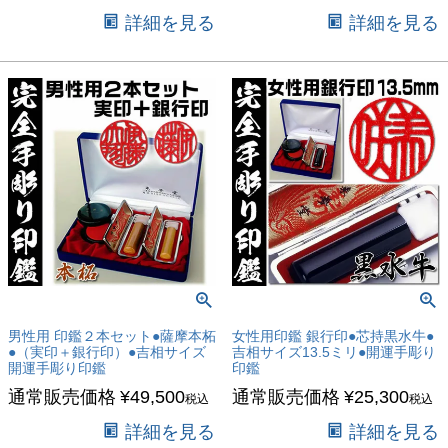
詳細を見る
詳細を見る
男性用 印鑑２本セット●薩摩本柘
女性用印鑑 銀行印●芯持黒水牛●
●（実印＋銀行印）●吉相サイズ
吉相サイズ13.5ミリ●開運手彫り
開運手彫り印鑑
印鑑
通常販売価格
¥
49,500
通常販売価格
¥
25,300
税込
税込
詳細を見る
詳細を見る