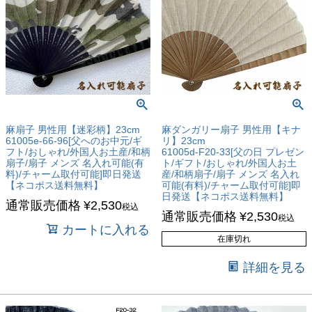
麻扇子 男性用【迷彩柄】23cm
麻ダンガリー扇子 男性用【キナ
61005e-66-96[父へのお中元/ギ
リ】23cm
フト/おしゃれ/外国人お土産/和柄
61005d-F20-33[父の日 プレゼン
扇子/扇子 メンズ 名入れ可能(有
ト/ギフト/おしゃれ/外国人お土
料)/チャーム取付可能]即日発送
産/和柄扇子/扇子 メンズ 名入れ
【ネコポス送料無料】
可能(有料)/チャーム取付可能]即
日発送【ネコポス送料無料】
通常販売価格
¥
2,530
税込
通常販売価格
¥
2,530
税込
カートに入れる
在庫切れ
詳細を見る