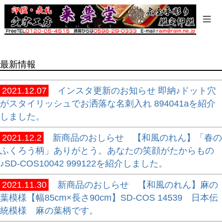
商品タグ
セール
限定
再入荷
最新情報
翌日発送
在庫なし商品
2021.12.07
インスタ更新のお知らせ 即納♪ドット穴
在庫なし商品を表示しない
がスタイリッシュでお洒落な名刺入れ 894041aを紹介
しました。
商品番号/JANコード
2021.12.2
新商品のおしらせ 【和風のれん】「春の
ふくろう柄」ありがとう。あなたの笑顔がたからもの
バンドル販売
♪SD-COS10042 999122を紹介しました。
2021.11.30
新商品のおしらせ 【和風のれん】麻の
葉模様【幅85cm×長さ90cm】SD-COS 14539 日本伝
予約商品
統模様 麻の葉柄です。
予約商品のみを表示