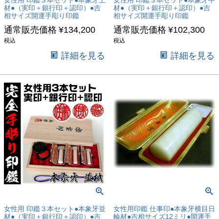
材●（実印＋銀行印＋認印）●吉
材●（実印＋銀行印＋認印）●吉
相サイズ開運手彫り印鑑
相サイズ開運手彫り印鑑
通常販売価格
¥
134,200
通常販売価格
¥
102,300
税込
税込
詳細を見る
詳細を見る
キーワード
価格
〜
女性用 印鑑３本セット●本象牙並
女性用印鑑 仕事印●本象牙横目日
商品タグ
材●（実印＋銀行印＋認印）●吉
輪材●吉相サイズ12ミリ●開運手