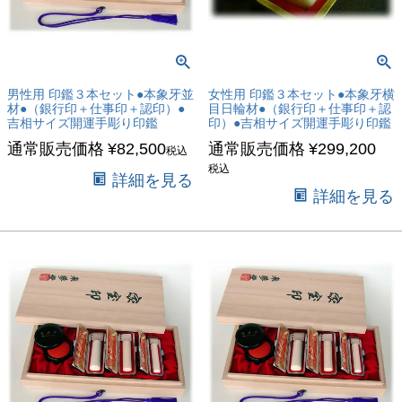
男性用 印鑑３本セット●本象牙並
女性用 印鑑３本セット●本象牙横
材●（銀行印＋仕事印＋認印）●
目日輪材●（銀行印＋仕事印＋認
吉相サイズ開運手彫り印鑑
印）●吉相サイズ開運手彫り印鑑
通常販売価格
¥
82,500
通常販売価格
¥
299,200
税込
税込
詳細を見る
詳細を見る