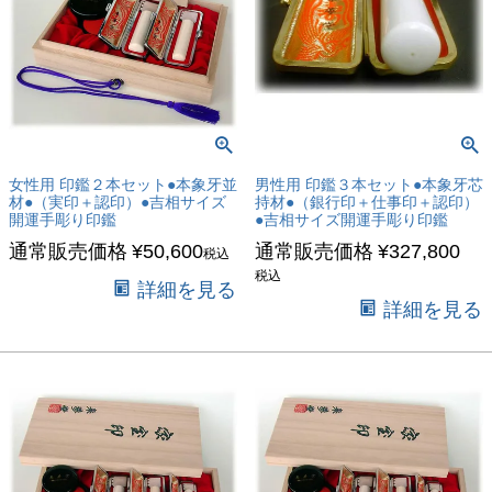
女性用 印鑑２本セット●本象牙並
男性用 印鑑３本セット●本象牙芯
材●（実印＋認印）●吉相サイズ
持材●（銀行印＋仕事印＋認印）
開運手彫り印鑑
●吉相サイズ開運手彫り印鑑
通常販売価格
¥
50,600
通常販売価格
¥
327,800
税込
税込
詳細を見る
詳細を見る