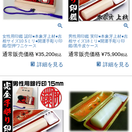
女性用印鑑 認印●本象牙上材●吉
男性用印鑑 実印●本象牙上材●吉
相サイズ10.5ミリ●開運手彫り印
相サイズ18ミリ●開運手彫り印
鑑/型押ワニケース
鑑/黒牛皮ケース
通常販売価格
¥
35,200
通常販売価格
¥
75,900
税込
税込
詳細を見る
詳細を見る