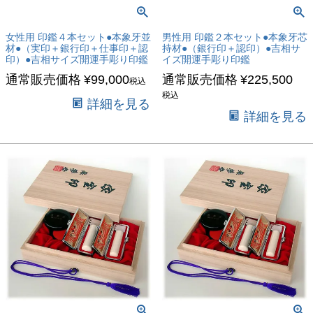
女性用 印鑑４本セット●本象牙並
男性用 印鑑２本セット●本象牙芯
材●（実印＋銀行印＋仕事印＋認
持材●（銀行印＋認印）●吉相サ
印）●吉相サイズ開運手彫り印鑑
イズ開運手彫り印鑑
通常販売価格
¥
99,000
通常販売価格
¥
225,500
税込
税込
詳細を見る
詳細を見る