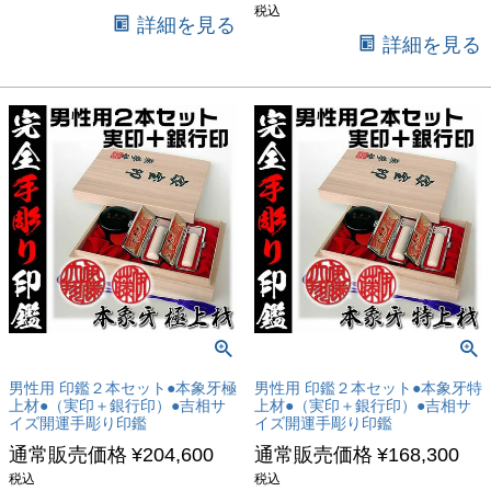
税込
詳細を見る
詳細を見る
男性用 印鑑２本セット●本象牙極
男性用 印鑑２本セット●本象牙特
上材●（実印＋銀行印）●吉相サ
上材●（実印＋銀行印）●吉相サ
イズ開運手彫り印鑑
イズ開運手彫り印鑑
通常販売価格
¥
204,600
通常販売価格
¥
168,300
税込
税込