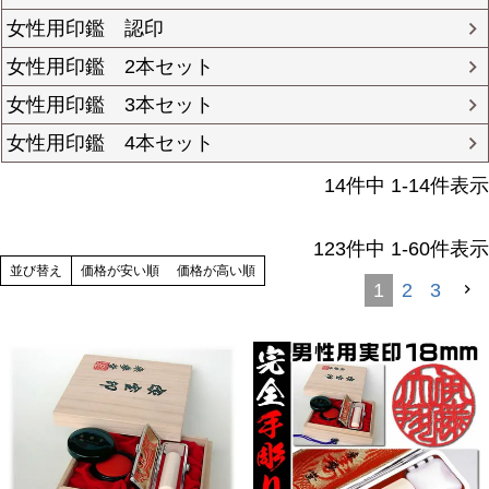
女性用印鑑 認印
女性用印鑑 2本セット
女性用印鑑 3本セット
女性用印鑑 4本セット
14
件中
1
-
14
件表示
123
件中
1
-
60
件表示
並び替え
価格が安い順
価格が高い順
1
2
3