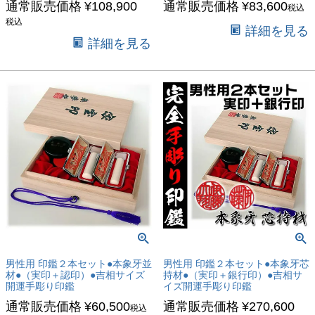
通常販売価格
¥
108,900
通常販売価格
¥
83,600
税込
税込
詳細を見る
詳細を見る
男性用 印鑑２本セット●本象牙並
男性用 印鑑２本セット●本象牙芯
材●（実印＋認印）●吉相サイズ
持材●（実印＋銀行印）●吉相サ
開運手彫り印鑑
イズ開運手彫り印鑑
通常販売価格
¥
60,500
通常販売価格
¥
270,600
税込