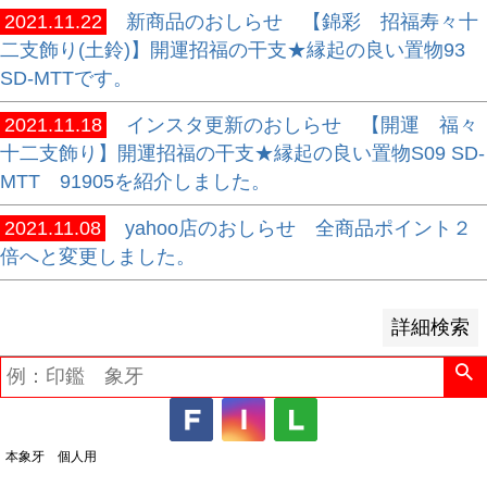
2021.11.22
新商品のおしらせ 【錦彩 招福寿々十
並び順
二支飾り(土鈴)】開運招福の干支★縁起の良い置物93
新着順
SD-MTTです。
登録順
2021.11.18
インスタ更新のおしらせ 【開運 福々
価格が安い順
十二支飾り】開運招福の干支★縁起の良い置物S09 SD-
価格が高い順
MTT 91905を紹介しました。
優先度順
レビュー順
2021.11.08
yahoo店のおしらせ 全商品ポイント２
キーワードヒット順
倍へと変更しました。
検索
詳細検索
本象牙 個人用