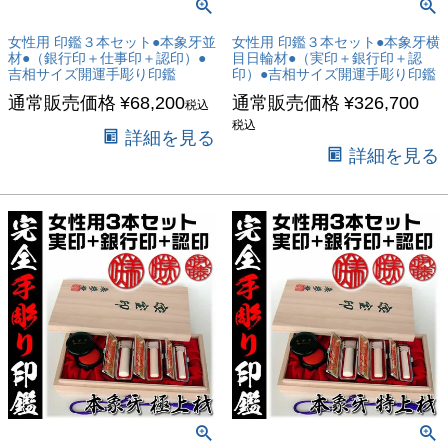
女性用 印鑑３本セット●本象牙並
女性用 印鑑３本セット●本象牙横
材●（銀行印＋仕事印＋認印）●
目日輪材●（実印＋銀行印＋認
吉相サイズ開運手彫り印鑑
印）●吉相サイズ開運手彫り印鑑
通常販売価格
¥
68,200
通常販売価格
¥
326,700
税込
税込
詳細を見る
詳細を見る