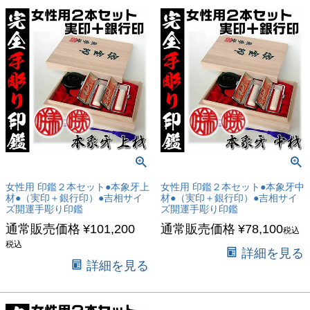
女性用 印鑑２本セット●本象牙上
女性用 印鑑２本セット●本象牙中
材●（実印＋銀行印）●吉相サイ
材●（実印＋銀行印）●吉相サイ
ズ開運手彫り印鑑
ズ開運手彫り印鑑
通常販売価格
¥
101,200
通常販売価格
¥
78,100
税込
税込
詳細を見る
詳細を見る