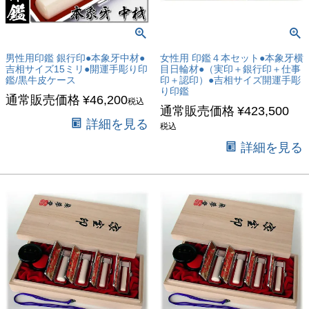
男性用印鑑 銀行印●本象牙中材●
女性用 印鑑４本セット●本象牙横
吉相サイズ15ミリ●開運手彫り印
目日輪材●（実印＋銀行印＋仕事
鑑/黒牛皮ケース
印＋認印）●吉相サイズ開運手彫
り印鑑
通常販売価格
¥
46,200
税込
通常販売価格
¥
423,500
詳細を見る
税込
詳細を見る