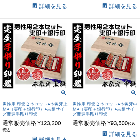
詳細を見る
詳細を見る
男性用 印鑑２本セット●本象牙上
男性用 印鑑２本セット●本象牙中
材●（実印＋銀行印）●吉相サイ
材●（実印＋銀行印）●吉相サイ
ズ開運手彫り印鑑
ズ開運手彫り印鑑
通常販売価格
¥
123,200
通常販売価格
¥
93,500
税込
税込
詳細を見る
詳細を見る