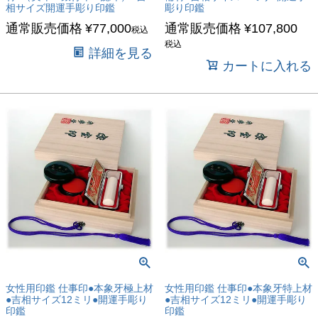
セール
相サイズ開運手彫り印鑑
彫り印鑑
限定
通常販売価格
¥
77,000
通常販売価格
¥
107,800
税込
再入荷
税込
詳細を見る
翌日発送
カートに入れる
在庫なし商品
在庫なし商品を表示しない
商品番号/JANコード
バンドル販売
予約商品
予約商品のみを表示
女性用印鑑 仕事印●本象牙極上材
女性用印鑑 仕事印●本象牙特上材
●吉相サイズ12ミリ●開運手彫り
●吉相サイズ12ミリ●開運手彫り
印鑑
印鑑
並び順