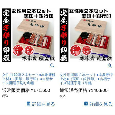
女性用 印鑑２本セット●本象牙極
女性用 印鑑２本セット●本象牙特
上材●（実印＋銀行印）●吉相サ
上材●（実印＋銀行印）●吉相サ
イズ開運手彫り印鑑
イズ開運手彫り印鑑
通常販売価格
¥
171,600
通常販売価格
¥
140,800
税込
税込
詳細を見る
詳細を見る