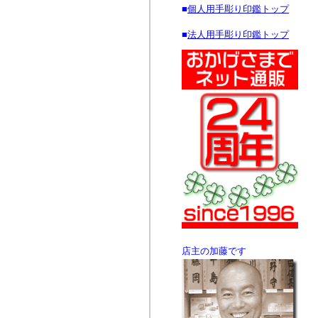
■
個人用手彫り印鑑トップ
■
法人用手彫り印鑑トップ
店主の加藤です