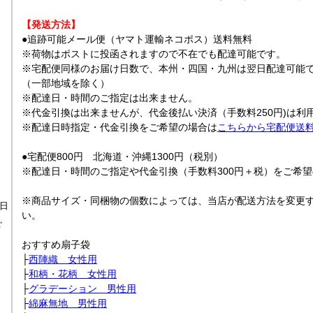
【発送方法】
●追跡可能メール便（ヤマト運輸ネコポス）送料無料
※荷物はポストに投函されますので不在でも配達可能です。
※宅配便同様のお届け日数で、本州・四国・九州は翌日配達可能
（一部地域を除く）
※配達日・時間のご指定は出来ません。
※代金引換は出来ませんが、代金後払い決済（手数料250円)は利
※配達日時指定・代金引換をご希望の場合は
こちらから宅配便送
●宅配便800円 北海道・沖縄1300円（税別）
※配達日・時間のご指定や代金引換（手数料300円＋税）をご希
※商品サイズ・同梱物の個数によっては、当店が配送方法を変更
日
い。
ご
おすすめ扇子袋
├
西陣織 女性用
├
和柄・花柄 女性用
├
グラデーション 男性用
├
綿麻無地 男性用