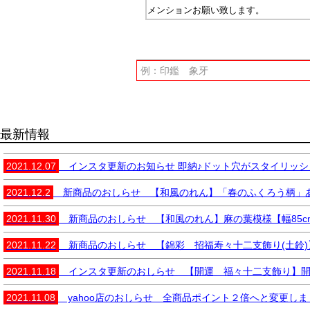
メンションお願い致します。
最新情報
2021.12.07
インスタ更新のお知らせ 即納♪ドット穴がスタイリッシュで
2021.12.2
新商品のおしらせ 【和風のれん】「春のふくろう柄」ありがと
2021.11.30
新商品のおしらせ 【和風のれん】麻の葉模様【幅85cm×長
2021.11.22
新商品のおしらせ 【錦彩 招福寿々十二支飾り(土鈴)】開
2021.11.18
インスタ更新のおしらせ 【開運 福々十二支飾り】開運招福
2021.11.08
yahoo店のおしらせ 全商品ポイント２倍へと変更しま