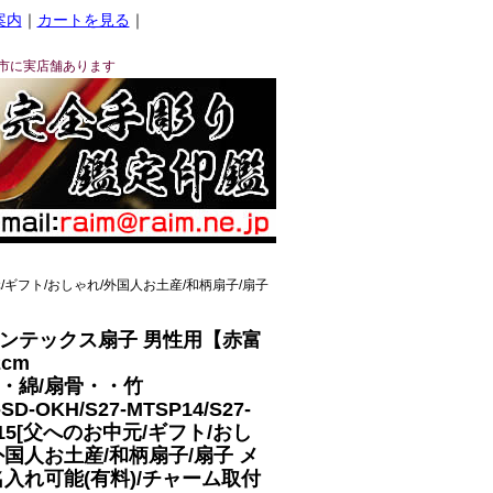
案内
｜
カートを見る
｜
市に実店舗あります
お中元/ギフト/おしゃれ/外国人お土産/和柄扇子/扇子
ンテックス扇子 男性用【赤富
cm
・綿/扇骨・・竹
-SD-OKH/S27-MTSP14/S27-
P15[父へのお中元/ギフト/おし
外国人お土産/和柄扇子/扇子 メ
名入れ可能(有料)/チャーム取付