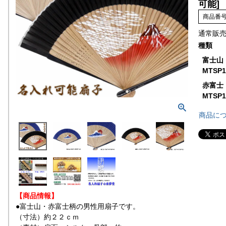
可能]
商品番
通常販
種類
富士山（
MTSP
赤富士（
MTSP
商品に
【商品情報】
●富士山・赤富士柄の男性用扇子です。
（寸法）約２２ｃｍ