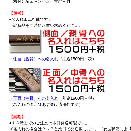
（素材）扇面＝シルク 骨部＝竹
【備考】
●名入れ加工可能です。
下記商品を同時にお買い求めください。
・側面（親骨）への名入れ
（別途1500円＋税）
・正面（中骨）への名入れ
（別途1500円＋税）
（名入れの場合はあす楽は適用外です）
【納期】
●１３時までのご注文は即日発送可能です。
※名入れの場合は２～５営業日で発送致します。（受注状況によ