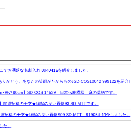
検索
検索
Copyrights © 2000-2020 Raimudou All Rights Reserved.
お洒落な名刺入れ 894041aを紹介しました。
う。あなたの笑顔がたからもの♪SD-COS10042 999122を紹介
さ90cm】SD-COS 14539 日本伝統模様 麻の葉柄です。
運招福の干支★縁起の良い置物93 SD-MTTです。
の干支★縁起の良い置物S09 SD-MTT 91905を紹介しました。
した。