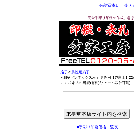
｜
来夢堂本店
｜
楽天
完全手彫り印鑑の作成、急
扇子
男性用扇子
和柄ペンテックス扇子 男性用【赤富士】22cm扇面
メンズ 名入れ可能(有料)/チャーム取付可能]
来夢堂本店サイト内を検索
■
手彫り印鑑価格一覧表