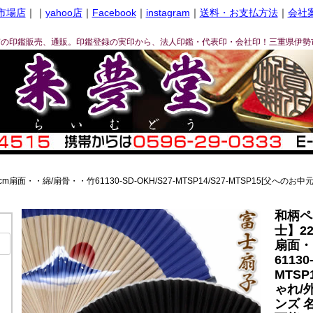
市場店
｜｜
yahoo店
｜
Facebook
｜
instagram
｜
送料・お支払方法
｜
会社
ぎの印鑑販売、通販。印鑑登録の実印から、法人印鑑・代表印・会社印！三重県伊勢
・・綿/扇骨・・竹61130-SD-OKH/S27-MTSP14/S27-MTSP15[父への
和柄ペ
士】22
扇面・
61130
MTS
ゃれ/
ンズ 