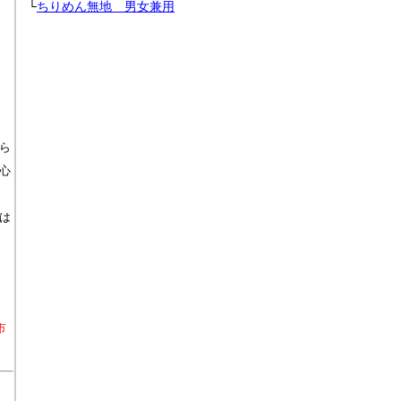
└
ちりめん無地 男女兼用
ら
心
は
市