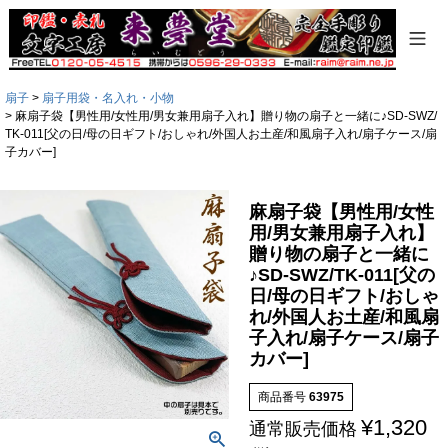
キーワード
扇子
扇子用袋・名入れ・小物
価格
麻扇子袋【男性用/女性用/男女兼用扇子入れ】贈り物の扇子と一緒に♪SD-SWZ/
〜
TK-011[父の日/母の日ギフト/おしゃれ/外国人お土産/和風扇子入れ/扇子ケース/扇
子カバー]
商品タグ
セール
麻扇子袋【男性用/女性
用/男女兼用扇子入れ】
限定
贈り物の扇子と一緒に
再入荷
♪SD-SWZ/TK-011[父の
翌日発送
日/母の日ギフト/おしゃ
れ/外国人お土産/和風扇
在庫なし商品
子入れ/扇子ケース/扇子
在庫なし商品を表示しない
カバー]
商品番号/JANコード
商品番号
63975
¥
1,320
通常販売価格