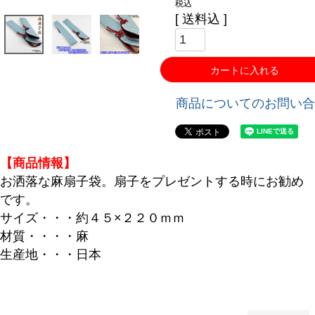
税込
送料込
バンドル販売
カートに入れる
予約商品
予約商品のみを表示
商品についてのお問い合
並び順
新着順
【商品情報】
登録順
お洒落な麻扇子袋。扇子をプレゼントする時にお勧め
価格が安い順
です。
価格が高い順
サイズ・・・約４５×２２０ｍｍ
優先度順
材質・・・・麻
レビュー順
生産地・・・日本
キーワードヒット順
検索