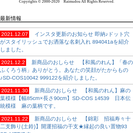
Copyrights © 2000-2020 Raimudou All Rights Reserved.
最新情報
2021.12.07
インスタ更新のお知らせ 即納♪ドット穴
がスタイリッシュでお洒落な名刺入れ 894041aを紹介
しました。
2021.12.2
新商品のおしらせ 【和風のれん】「春の
ふくろう柄」ありがとう。あなたの笑顔がたからもの
♪SD-COS10042 999122を紹介しました。
2021.11.30
新商品のおしらせ 【和風のれん】麻の
葉模様【幅85cm×長さ90cm】SD-COS 14539 日本伝
統模様 麻の葉柄です。
2021.11.22
新商品のおしらせ 【錦彩 招福寿々十
二支飾り(土鈴)】開運招福の干支★縁起の良い置物93