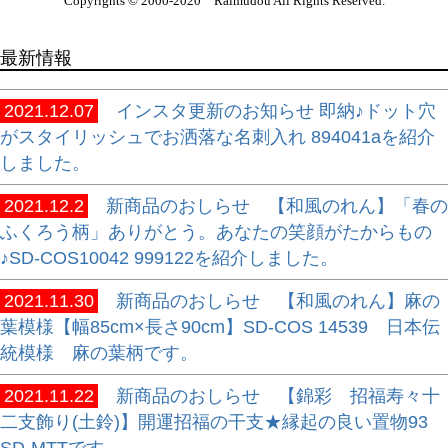
Copyrights © 2000-2020 Raimudou All Rights Reserved.
最新情報
2021.12.07
インスタ更新のお知らせ 即納♪ドット穴
がスタイリッシュでお洒落な名刺入れ 894041aを紹介
しました。
2021.12.2
新商品のおしらせ 【和風のれん】「春の
ふくろう柄」ありがとう。あなたの笑顔がたからもの
♪SD-COS10042 999122を紹介しました。
2021.11.30
新商品のおしらせ 【和風のれん】麻の
葉模様【幅85cm×長さ90cm】SD-COS 14539 日本伝
統模様 麻の葉柄です。
2021.11.22
新商品のおしらせ 【錦彩 招福寿々十
二支飾り(土鈴)】開運招福の干支★縁起の良い置物93