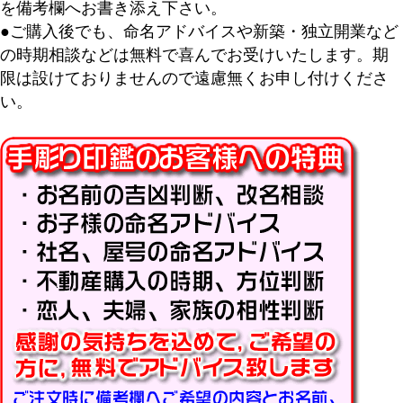
を備考欄へお書き添え下さい。
キーワード
●ご購入後でも、命名アドバイスや新築・独立開業など
の時期相談などは無料で喜んでお受けいたします。期
限は設けておりませんので遠慮無くお申し付けくださ
価格
い。
〜
商品タグ
セール
限定
再入荷
翌日発送
在庫なし商品
在庫なし商品を表示しない
商品番号/JANコード