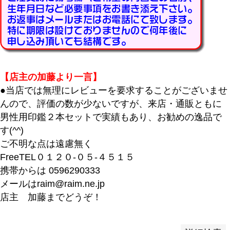
バンドル販売
予約商品
予約商品のみを表示
【店主の加藤より一言】
●当店では無理にレビューを要求することがございませ
並び順
んので、評価の数が少ないですが、来店・通販ともに
新着順
男性用印鑑２本セットで実績もあり、お勧めの逸品で
登録順
す(^^)
価格が安い順
ご不明な点は遠慮無く
価格が高い順
FreeTEL０１２０-０５-４５１５
優先度順
携帯からは 0596290333
レビュー順
メールはraim@raim.ne.jp
キーワードヒット順
店主 加藤までどうぞ！
検索