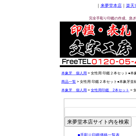
｜
来夢堂本店
｜
楽天
完全手彫り印鑑の作成、急
本象牙 個人用
女性用 印鑑２本セット●本
商品一覧
女性用 印鑑２本セット●本象牙並
本象牙 個人用
女性用印鑑 2本セット
来夢堂本店サイト内を検索
■
手彫り印鑑価格一覧表