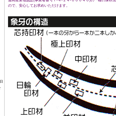
通商産業省認証(事業者番号Ｔ-４-２４-０００４０)の『種の保存
ので、安心してお求めいただけます。
日
ご