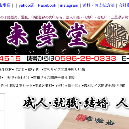
市場店
｜｜
yahoo店
｜
Facebook
｜
instagram
｜
送料・お支払方法
｜
会社
ぎの印鑑販売、通販。印鑑登録の実印から、法人印鑑・代表印・会社印！三重県伊勢
象牙並材●（実印＋銀行印）●吉相サイズ開運手彫り印鑑
材●（実印＋銀行印）●吉相サイズ開運手彫り印鑑
女性用 印鑑２本セット●本象牙並材●（実印＋銀行印）●吉相サイズ開運手彫り印鑑