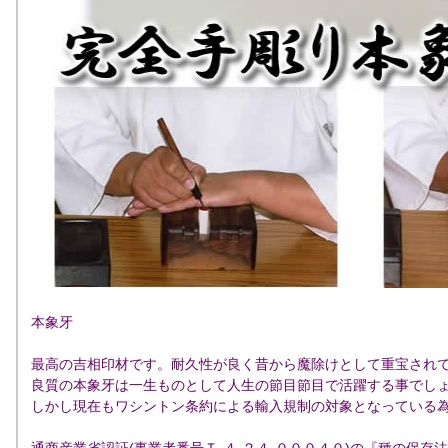
本象牙
最高の吉相印材です。耐久性が良く昔から魔除けとして重宝され
良質の本象牙は一生ものとして人生の節目節目で活躍する事でし
しかし現在もワシントン条約による輸入規制の対象となっている