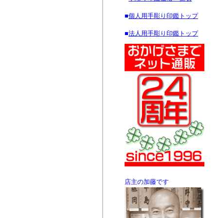
■
個人用手彫り印鑑トップ
■
法人用手彫り印鑑トップ
店主の加藤です