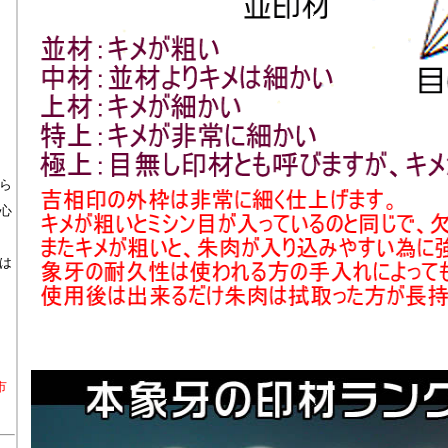
ら
心
は
市