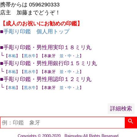
予約商品
携帯からは 0596290333
予約商品のみを表示
店主 加藤までどうぞ！
【成人のお祝いにお勧めの印鑑】
並び順
■
手彫り印鑑 個人用トップ
新着順
登録順
■手彫り印鑑・男性用実印１８ミリ丸
価格が安い順
└
【
本柘
】【
黒水牛
】【本象牙
並
・
中
・
上
】
価格が高い順
■手彫り印鑑・男性用銀行印１５ミリ丸
優先度順
└
【
本柘
】【
黒水牛
】【本象牙
並
・
中
・
上
】
レビュー順
■手彫り印鑑・男性用認印１２ミリ丸
キーワードヒット順
└
【
本柘
】【
黒水牛
】【本象牙
並
・
中
・
上
】
検索
詳細検索
Copyrights © 2000-2020 Raimudou All Rights Reserved.