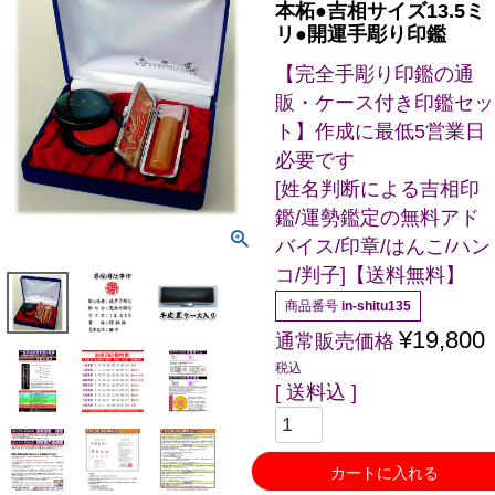
本柘●吉相サイズ13.5ミ
リ●開運手彫り印鑑
【完全手彫り印鑑の通
販・ケース付き印鑑セッ
ト】作成に最低5営業日
必要です
[姓名判断による吉相印
鑑/運勢鑑定の無料アド
バイス/印章/はんこ/ハン
コ/判子]【送料無料】
商品番号
in-shitu135
¥
19,800
通常販売価格
税込
送料込
カートに入れる