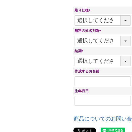
彫り仕様
(
必
須
無料の姓名判断
)
(
必
須
納期
)
(
必
須
作成するお名前
)
生年月日
商品についてのお問い合