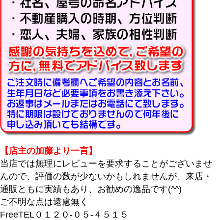
〜
商品タグ
セール
限定
再入荷
翌日発送
在庫なし商品
在庫なし商品を表示しない
商品番号/JANコード
【店主の加藤より一言】
当店では無理にレビューを要求することがございませ
んので、評価の数が少ないかもしれませんが、来店・
バンドル販売
通販ともに実績もあり、お勧めの逸品です(^^)
ご不明な点は遠慮無く
FreeTEL０１２０-０５-４５１５