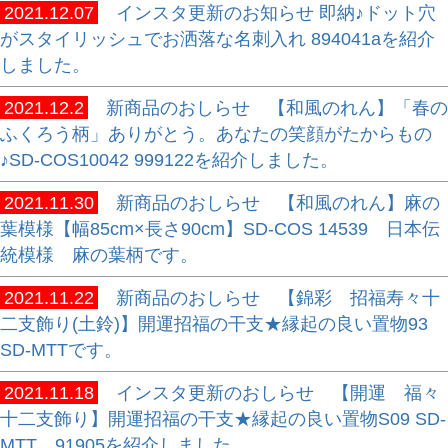
2021.12.07
インスタ更新のお知らせ 即納♪ドット穴
がスタイリッシュでお洒落な名刺入れ 894041aを紹介
しました。
2021.12.2
新商品のおしらせ 【和風のれん】「春の
ふくろう柄」ありがとう。あなたの笑顔がたからもの
♪SD-COS10042 999122を紹介しました。
2021.11.30
新商品のおしらせ 【和風のれん】麻の
葉模様【幅85cm×長さ90cm】SD-COS 14539 日本伝
統模様 麻の葉柄です。
2021.11.22
新商品のおしらせ 【錦彩 招福寿々十
二支飾り(土鈴)】開運招福の干支★縁起の良い置物93
SD-MTTです。
2021.11.18
インスタ更新のおしらせ 【開運 福々
十二支飾り】開運招福の干支★縁起の良い置物S09 SD-
MTT 91905を紹介しました。