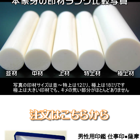
男性用印鑑 仕事印●薩摩