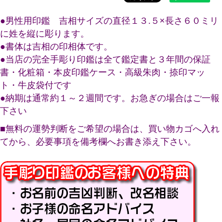
●男性用印鑑 吉相サイズの直径１３.５×長さ６０ミリ
に姓を縦に彫ります。
●書体は吉相の印相体です。
●当店の完全手彫り印鑑は全て鑑定書と３年間の保証
書・化粧箱・本皮印鑑ケース・高級朱肉・捺印マッ
ト・牛皮袋付です
●納期は通常約１～２週間です。お急ぎの場合はご一報
下さい
■無料の運勢判断をご希望の場合は、買い物カゴへ入れ
てから、必要事項を備考欄へお書き添え下さい。
キーワード
価格