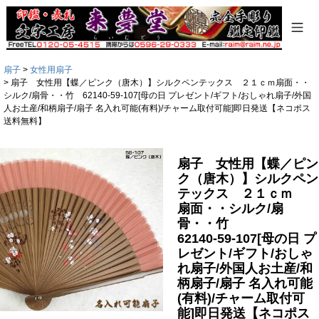
扇子
女性用扇子
扇子 女性用【蝶／ピンク（唐木）】シルクペンテックス ２１ｃｍ扇面・・
シルク/扇骨・・竹 62140-59-107[母の日 プレゼント/ギフト/おしゃれ扇子/外国
人お土産/和柄扇子/扇子 名入れ可能(有料)/チャーム取付可能]即日発送【ネコポス
送料無料】
扇子 女性用【蝶／ピン
ク（唐木）】シルクペン
テックス ２１ｃｍ
扇面・・シルク/扇
骨・・竹
62140-59-107[母の日 プ
レゼント/ギフト/おしゃ
れ扇子/外国人お土産/和
柄扇子/扇子 名入れ可能
(有料)/チャーム取付可
能]即日発送【ネコポス