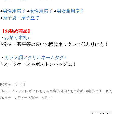
バンドル販売
●
男性用扇子
●
女性用扇子
●
男女兼用扇子
●
扇子袋・扇子立て
予約商品
【お勧め商品】
予約商品のみを表示
・
お祭り木札♪
└浴衣・甚平等の装いの際はネックレス代わりにも！
並び順
新着順
・
ガラス調アクリルネームタグ♪
登録順
└スーツケースやボストンバッグに！
価格が安い順
価格が高い順
優先度順
[検索キーワード]
レビュー順
母の日 プレゼント/ギフト/おしゃれ扇子/外国人お土産/和柄扇子/扇子 名入
キーワードヒット順
れ/扇子 レディース/扇子 女性用
検索