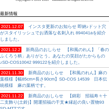
最新情報
2021.12.07
インスタ更新のお知らせ 即納♪ドット穴
がスタイリッシュでお洒落な名刺入れ 894041aを紹介
しました。
2021.12.2
新商品のおしらせ 【和風のれん】「春の
ふくろう柄」ありがとう。あなたの笑顔がたからもの
♪SD-COS10042 999122を紹介しました。
2021.11.30
新商品のおしらせ 【和風のれん】麻の
葉模様【幅85cm×長さ90cm】SD-COS 14539 日本伝
統模様 麻の葉柄です。
2021.11.22
新商品のおしらせ 【錦彩 招福寿々十
二支飾り(土鈴)】開運招福の干支★縁起の良い置物93
SD-MTTです。