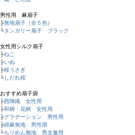
キーワード
男性用 麻扇子
├
無地扇子（全５色）
価格
└
タンガリー扇子 ブラック
〜
女性用シルク扇子
商品タグ
├
ねこ
セール
├
いぬ
限定
├
桜うさぎ
再入荷
└
しだれ桜
翌日発送
おすすめ扇子袋
在庫なし商品
├
西陣織 女性用
在庫なし商品を表示しない
├
和柄・花柄 女性用
├
グラデーション 男性用
商品番号/JANコード
├
綿麻無地 男性用
└
ちりめん無地 男女兼用