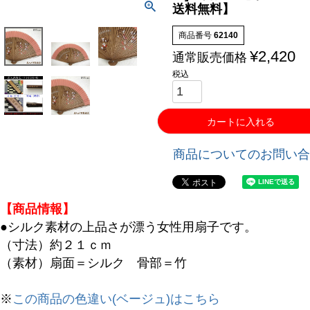
送料無料】
商品番号
62140
¥
2,420
通常販売価格
税込
カートに入れる
商品についてのお問い合
【商品情報】
●シルク素材の上品さが漂う女性用扇子です。
（寸法）約２１ｃｍ
（素材）扇面＝シルク 骨部＝竹
※
この商品の色違い(ベージュ)はこちら