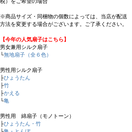
税）をご希望の場合
※商品サイズ・同梱物の個数によっては、当店が配送
方法を変更する場合がございます。ご了承ください。
【今年の人気扇子はこちら】
男女兼用シルク扇子
└
無地扇子（全６色）
男性用シルク扇子
├
ひょうたん
├
竹
├
かえる
└
亀
男性用 綿扇子（モノトーン）
├
ひょうたん・竹
└
亀・とんぼ