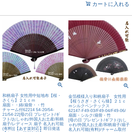
カートに入れる
和柄扇子 女性用中短地布【桜・
金箔模様入り和柄扇子 女性用
さくら】２１ｃｍ
【桜うさぎ・さくら猫】２１ｃ
扇面・・綿/扇骨・・竹
ｍシルクペンテックス
チャーム付62214 54-20/54-
62147-F49-03/F49-04/F49-06/
21/54-22[母の日 プレゼント/ギ
扇面・シルク/扇骨・竹
フト/おしゃれ/外国人お土産/和柄
[母の日 プレゼント/ギフト/おし
扇子/レディース 扇子 名入れ可能
ゃれ/外国人お土産/和柄扇子/扇子
(有料)]【あす楽対応】即日発送
名入れ可能(有料)/チャーム取付