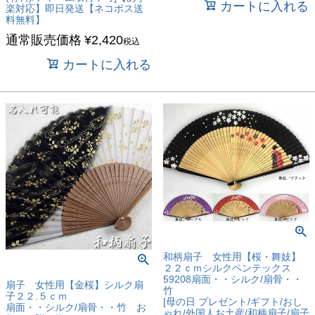
カートに入れる
楽対応】即日発送【ネコポス送
料無料】
通常販売価格
¥
2,420
税込
カートに入れる
和柄扇子 女性用【桜・舞妓】
２２ｃｍシルクペンテックス
59208扇面・・シルク/扇骨・・
扇子 女性用【金桜】シルク扇
竹
子２２.５ｃｍ
[母の日 プレゼント/ギフト/おし
扇面・・シルク/扇骨・・竹 お
ゃれ/外国人お土産/和柄扇子/扇子