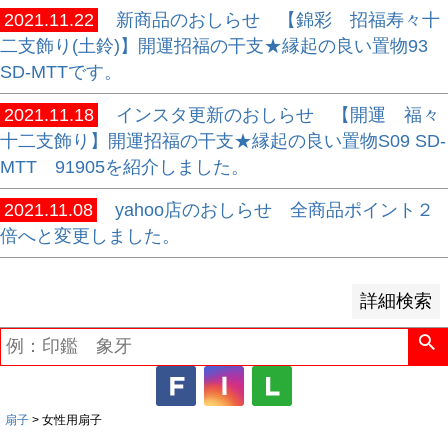
2021.11.22
新商品のおしらせ 【錦彩 招福寿々十
並び順
二支飾り(土鈴)】開運招福の干支★縁起の良い置物93
新着順
SD-MTTです。
登録順
2021.11.18
インスタ更新のおしらせ 【開運 福々
価格が安い順
十二支飾り】開運招福の干支★縁起の良い置物S09 SD-
価格が高い順
MTT 91905を紹介しました。
優先度順
レビュー順
2021.11.08
yahoo店のおしらせ 全商品ポイント２
キーワードヒット順
倍へと変更しました。
検索
詳細検索
扇子
女性用扇子