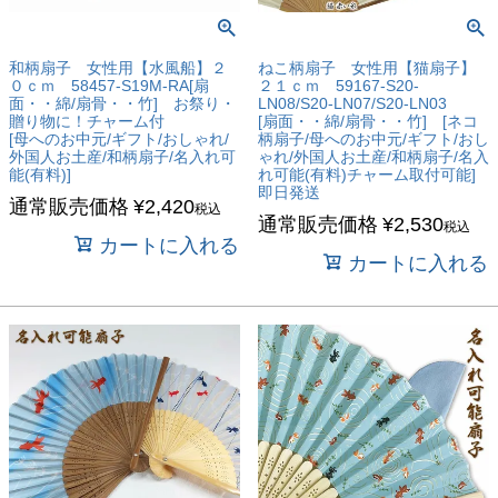
和柄扇子 女性用【水風船】２
ねこ柄扇子 女性用【猫扇子】
０ｃｍ 58457-S19M-RA[扇
２１ｃｍ 59167-S20-
面・・綿/扇骨・・竹] お祭り・
LN08/S20-LN07/S20-LN03
贈り物に！チャーム付
[扇面・・綿/扇骨・・竹] [ネコ
[母へのお中元/ギフト/おしゃれ/
柄扇子/母へのお中元/ギフト/おし
外国人お土産/和柄扇子/名入れ可
ゃれ/外国人お土産/和柄扇子/名入
能(有料)]
れ可能(有料)チャーム取付可能]
即日発送
通常販売価格
¥
2,420
税込
通常販売価格
¥
2,530
税込
カートに入れる
カートに入れる