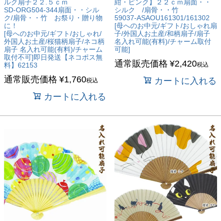
ルク扇子２２.５ｃｍ
紺・ピンク】２２ｃｍ扇面・・
SD-ORG504-344扇面・・シル
シルク /扇骨・・竹
ク/扇骨・・竹 お祭り・贈り物
59037-ASAOU161301/161302
に！
[母へのお中元/ギフト/おしゃれ扇
[母へのお中元/ギフト/おしゃれ/
子/外国人お土産/和柄扇子/扇子
外国人お土産/桜猫柄扇子/ネコ柄
名入れ可能(有料)/チャーム取付
扇子 名入れ可能(有料)/チャーム
可能]
取付不可]即日発送【ネコポス無
通常販売価格
¥
2,420
料】62153
税込
通常販売価格
¥
1,760
カートに入れる
税込
カートに入れる