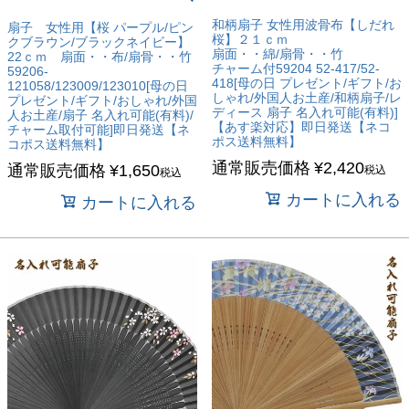
和柄扇子 女性用波骨布【しだれ
扇子 女性用【桜 パープル/ピン
桜】２１ｃｍ
クブラウン/ブラックネイビー】
扇面・・綿/扇骨・・竹
22ｃｍ 扇面・・布/扇骨・・竹
チャーム付59204 52-417/52-
59206-
418[母の日 プレゼント/ギフト/お
121058/123009/123010[母の日
しゃれ/外国人お土産/和柄扇子/レ
プレゼント/ギフト/おしゃれ/外国
ディース 扇子 名入れ可能(有料)]
人お土産/扇子 名入れ可能(有料)/
【あす楽対応】即日発送【ネコ
チャーム取付可能]即日発送【ネ
ポス送料無料】
コポス送料無料】
通常販売価格
¥
2,420
通常販売価格
¥
1,650
税込
税込
カートに入れる
カートに入れる