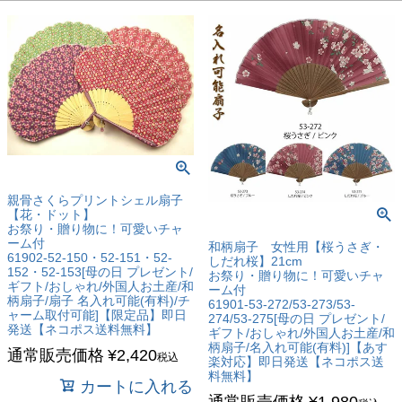
親骨さくらプリントシェル扇子
【花・ドット】
お祭り・贈り物に！可愛いチャ
ーム付
和柄扇子 女性用【桜うさぎ・
61902-52-150・52-151・52-
しだれ桜】21cm
152・52-153[母の日 プレゼント/
お祭り・贈り物に！可愛いチャ
ギフト/おしゃれ/外国人お土産/和
ーム付
柄扇子/扇子 名入れ可能(有料)/チ
61901-53-272/53-273/53-
ャーム取付可能]【限定品】即日
274/53-275[母の日 プレゼント/
発送【ネコポス送料無料】
ギフト/おしゃれ/外国人お土産/和
柄扇子/名入れ可能(有料)]【あす
通常販売価格
¥
2,420
税込
楽対応】即日発送【ネコポス送
料無料】
カートに入れる
通常販売価格
¥
1,980