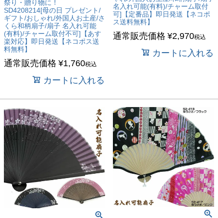
祭り・贈り物に！
名入れ可能(有料)/チャーム取付
SD4208214[母の日 プレゼント/
可]【定番品】即日発送【ネコポ
ギフト/おしゃれ/外国人お土産/さ
ス送料無料】
くら和柄扇子/扇子 名入れ可能
(有料)/チャーム取付不可]【あす
通常販売価格
¥
2,970
税込
楽対応】即日発送【ネコポス送
料無料】
カートに入れる
通常販売価格
¥
1,760
税込
カートに入れる