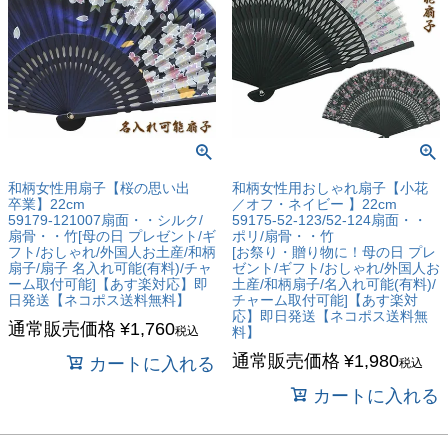
和柄女性用扇子【桜の思い出
和柄女性用おしゃれ扇子【小花
卒業】22cm
／オフ・ネイビー 】22cm
59179-121007扇面・・シルク/
59175-52-123/52-124扇面・・
扇骨・・竹[母の日 プレゼント/ギ
ポリ/扇骨・・竹
フト/おしゃれ/外国人お土産/和柄
[お祭り・贈り物に！母の日 プレ
扇子/扇子 名入れ可能(有料)/チャ
ゼント/ギフト/おしゃれ/外国人お
ーム取付可能]【あす楽対応】即
土産/和柄扇子/名入れ可能(有料)/
日発送【ネコポス送料無料】
チャーム取付可能]【あす楽対
応】即日発送【ネコポス送料無
通常販売価格
¥
1,760
税込
料】
通常販売価格
¥
1,980
カートに入れる
税込
カートに入れる