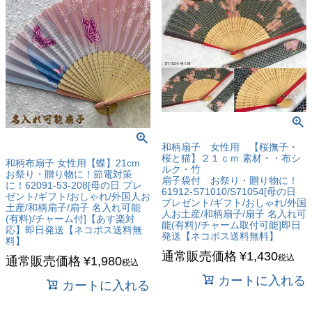
和柄扇子 女性用 【桜撫子・
桜と猫】２１ｃｍ 素材・・布シ
和柄布扇子 女性用【蝶】21cm
ルク・竹
お祭り・贈り物に！節電対策
扇子袋付 お祭り・贈り物に！
に！62091-53-208[母の日 プレ
61912-S71010/S71054[母の日
ゼント/ギフト/おしゃれ/外国人お
プレゼント/ギフト/おしゃれ/外国
土産/和柄扇子/扇子 名入れ可能
人お土産/和柄扇子/扇子 名入れ可
(有料)/チャーム付]【あす楽対
能(有料)/チャーム取付可能]即日
応】即日発送【ネコポス送料無
発送【ネコポス送料無料】
料】
通常販売価格
¥
1,430
税込
通常販売価格
¥
1,980
税込
カートに入れる
カートに入れる