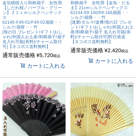
金箔模様入り和柄扇子 女性用
和柄扇子 女性用【金魚・だる
【しだれ桜／パープル・グリー
ま】21cmシルクペンテックス
ン】２１ｃｍシルクペンテック
62144-59-150/59-166扇面・・
ス
シルク/扇骨・・竹
62145-F49-01/F49-02扇面・・
[達磨/ダルマ/達摩/母の日 プレゼ
シルク/扇骨・・竹
ント/ギフト/おしゃれ/外国人お土
[母の日 プレゼント/ギフト/おし
産/和柄扇子/扇子 名入れ可能(有
ゃれ/外国人お土産/和柄扇子/扇子
料)/チャーム取付可]即日発送
名入れ可能(有料)/チャーム取付
【ネコポス送料無料】
可]【ネコポス送料無料】
通常販売価格
¥
2,420
税込
通常販売価格
¥
5,720
税込
カートに入れる
カートに入れる