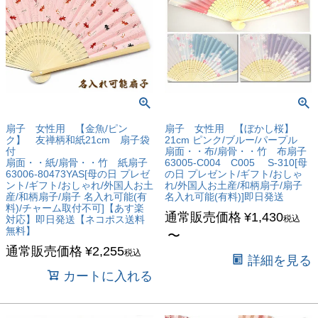
扇子 女性用 【金魚/ピン
扇子 女性用 【ぼかし桜】
ク】 友禅柄和紙21cm 扇子袋
21cm ピンク/ブルー/パープル
付
扇面・・布/扇骨・・竹 布扇子
扇面・・紙/扇骨・・竹 紙扇子
63005-C004 C005 S-310[母
63006-80473YAS[母の日 プレゼ
の日 プレゼント/ギフト/おしゃ
ント/ギフト/おしゃれ/外国人お土
れ/外国人お土産/和柄扇子/扇子
産/和柄扇子/扇子 名入れ可能(有
名入れ可能(有料)]即日発送
料)/チャーム取付不可]【あす楽
通常販売価格
¥
1,430
対応】即日発送【ネコポス送料
税込
無料】
〜
通常販売価格
¥
2,255
税込
詳細を見る
カートに入れる