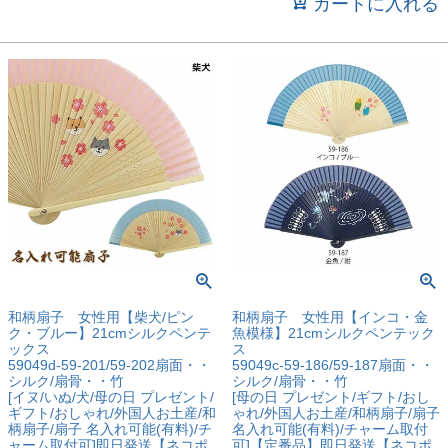
カートに入れる
和柄扇子 女性用【柴犬/ピン
和柄扇子 女性用【インコ・金
ク・ブルー】21cmシルクペンテ
魚模様】21cmシルクペンテック
ックス
ス
59049d-59-201/59-202扇面・・
59049c-59-186/59-187扇面・・
シルク/扇骨・・竹
シルク/扇骨・・竹
[イヌ/いぬ/犬/母の日 プレゼント/
[母の日 プレゼント/ギフト/おし
ギフト/おしゃれ/外国人お土産/和
ゃれ/外国人お土産/和柄扇子/扇子
柄扇子/扇子 名入れ可能(有料)/チ
名入れ可能(有料)/チャーム取付
ャーム取付可]即日発送【ネコポ
可]【定番品】即日発送【ネコポ