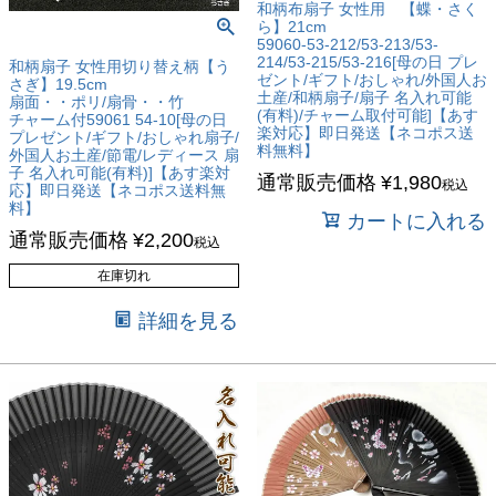
和柄布扇子 女性用 【蝶・さく
ら】21cm
59060-53-212/53-213/53-
214/53-215/53-216[母の日 プレ
和柄扇子 女性用切り替え柄【う
ゼント/ギフト/おしゃれ/外国人お
さぎ】19.5cm
土産/和柄扇子/扇子 名入れ可能
扇面・・ポリ/扇骨・・竹
(有料)/チャーム取付可能]【あす
チャーム付59061 54-10[母の日
楽対応】即日発送【ネコポス送
プレゼント/ギフト/おしゃれ扇子/
料無料】
外国人お土産/節電/レディース 扇
子 名入れ可能(有料)]【あす楽対
通常販売価格
¥
1,980
税込
応】即日発送【ネコポス送料無
料】
カートに入れる
通常販売価格
¥
2,200
税込
在庫切れ
詳細を見る