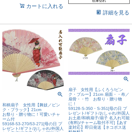
在庫切れ
カートに入れる
詳細を見る
扇子 女性用【ふくろう/ピン
ク・ブルー】21cm 扇面・・布／
扇骨・・竹 お祭り・贈り物
に！
和柄扇子 女性用【舞妓／ピン
59128-S-350・S-351[母の日 プ
ク・ブラック】21cm
レゼント/ギフト/おしゃれ/外国人
お祭り・贈り物に！可愛いチャ
お土産/和柄扇子/扇子 名入れ可能
ーム付
(有料)/チャーム取付不可]【あす
59168-53-270/53-271[母の日 プ
楽対応】即日発送【ネコポス送
レゼント/ギフト/おしゃれ/外国人
料無料】