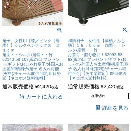
扇子 女性用【蝶／ピンク（唐
和柄扇子 女性用【藤柄／ふじ
木）】シルクペンテックス ２
柄】１９．５ｃｍ 扇面・・シ
１ｃｍ
ルク/扇骨・・竹
扇面・・シルク/扇骨・・竹
お祭り・贈り物に！62092-58-
62140-59-107[母の日 プレゼン
62[母の日 プレゼント/ギフト/お
ト/ギフト/おしゃれ扇子/外国人お
しゃれ/外国人お土産/和柄扇子/扇
土産/和柄扇子/扇子 名入れ可能
子 名入れ可能(有料)/チャーム取
(有料)/チャーム取付可能]即日発
付不可]【あす楽対応】即日発送
送【ネコポス送料無料】
【ネコポス送料無料】
通常販売価格
¥
2,420
通常販売価格
¥
2,420
税込
税込
カートに入れる
在庫切れ
詳細を見る