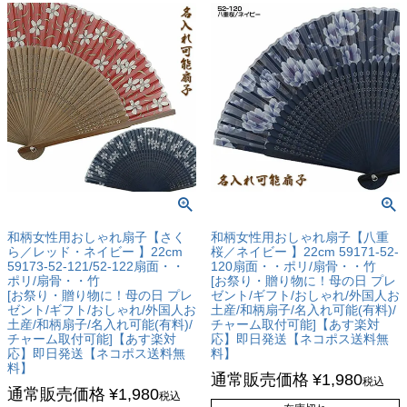
和柄女性用おしゃれ扇子【さく
和柄女性用おしゃれ扇子【八重
ら／レッド・ネイビー 】22cm
桜／ネイビー 】22cm 59171-52-
59173-52-121/52-122扇面・・
120扇面・・ポリ/扇骨・・竹
ポリ/扇骨・・竹
[お祭り・贈り物に！母の日 プレ
[お祭り・贈り物に！母の日 プレ
ゼント/ギフト/おしゃれ/外国人お
ゼント/ギフト/おしゃれ/外国人お
土産/和柄扇子/名入れ可能(有料)/
土産/和柄扇子/名入れ可能(有料)/
チャーム取付可能]【あす楽対
チャーム取付可能]【あす楽対
応】即日発送【ネコポス送料無
応】即日発送【ネコポス送料無
料】
料】
通常販売価格
¥
1,980
税込
通常販売価格
¥
1,980
税込