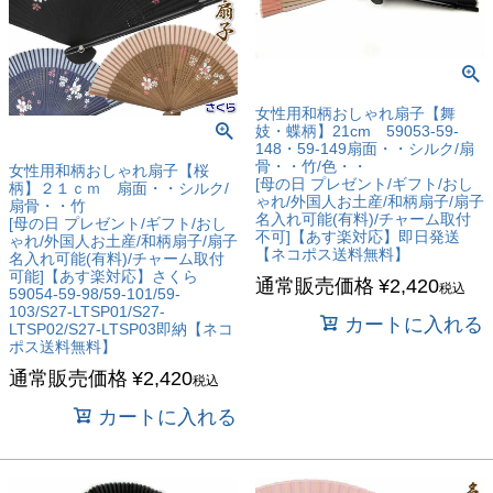
女性用和柄おしゃれ扇子【舞
妓・蝶柄】21cm 59053-59-
148・59-149扇面・・シルク/扇
骨・・竹/色・・
女性用和柄おしゃれ扇子【桜
[母の日 プレゼント/ギフト/おし
柄】２１ｃｍ 扇面・・シルク/
ゃれ/外国人お土産/和柄扇子/扇子
扇骨・・竹
名入れ可能(有料)/チャーム取付
[母の日 プレゼント/ギフト/おし
不可]【あす楽対応】即日発送
ゃれ/外国人お土産/和柄扇子/扇子
【ネコポス送料無料】
名入れ可能(有料)/チャーム取付
可能]【あす楽対応】さくら
通常販売価格
¥
2,420
税込
59054-59-98/59-101/59-
103/S27-LTSP01/S27-
カートに入れる
LTSP02/S27-LTSP03即納【ネコ
ポス送料無料】
通常販売価格
¥
2,420
税込
カートに入れる