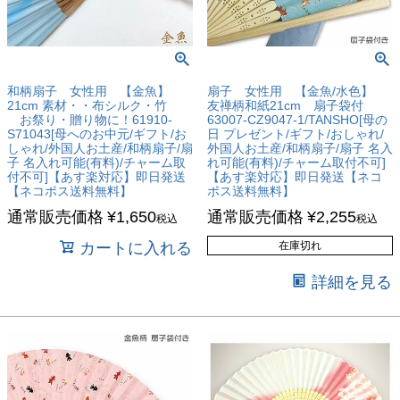
和柄扇子 女性用 【金魚】
扇子 女性用 【金魚/水色】
21cm 素材・・布シルク・竹
友禅柄和紙21cm 扇子袋付
お祭り・贈り物に！61910-
63007-CZ9047-1/TANSHO[母の
S71043[母へのお中元/ギフト/お
日 プレゼント/ギフト/おしゃれ/
しゃれ/外国人お土産/和柄扇子/扇
外国人お土産/和柄扇子/扇子 名入
子 名入れ可能(有料)/チャーム取
れ可能(有料)/チャーム取付不可]
付不可]【あす楽対応】即日発送
【あす楽対応】即日発送【ネコ
【ネコポス送料無料】
ポス送料無料】
通常販売価格
¥
1,650
通常販売価格
¥
2,255
税込
税込
カートに入れる
在庫切れ
詳細を見る