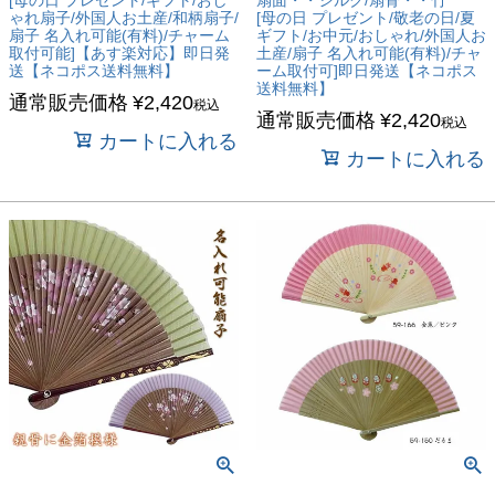
ゃれ扇子/外国人お土産/和柄扇子/
[母の日 プレゼント/敬老の日/夏
扇子 名入れ可能(有料)/チャーム
ギフト/お中元/おしゃれ/外国人お
取付可能]【あす楽対応】即日発
土産/扇子 名入れ可能(有料)/チャ
送【ネコポス送料無料】
ーム取付可]即日発送【ネコポス
送料無料】
通常販売価格
¥
2,420
税込
通常販売価格
¥
2,420
税込
カートに入れる
カートに入れる