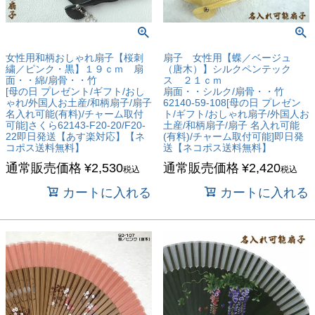
女性用和柄おしゃれ扇子【桜刺
扇子 女性用【蝶／ベージュ
繍／ピンク・黒】１９ｃｍ 扇
（唐木）】シルクペンテック
面・・綿/扇骨・・竹
ス ２１ｃｍ
[母の日 プレゼント/ギフト/おし
扇面・・シルク/扇骨・・竹
ゃれ/外国人お土産/和柄扇子/扇子
62140-59-108[母の日 プレゼン
名入れ可能(有料)/チャーム取付
ト/ギフト/おしゃれ扇子/外国人お
可能]さくら62143-F20-20/F20-
土産/和柄扇子/扇子 名入れ可能
22即日発送【あす楽対応】【ネ
(有料)/チャーム取付可能]即日発
コポス送料無料】
送【ネコポス送料無料】
通常販売価格
¥
2,530
通常販売価格
¥
2,420
税込
税込
カートに入れる
カートに入れる