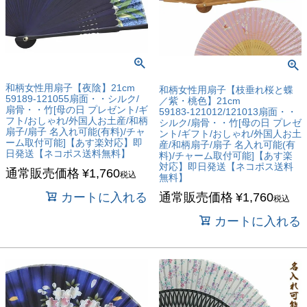
和柄女性用扇子【夜陰】21cm
和柄女性用扇子【枝垂れ桜と蝶
59189-121055扇面・・シルク/
／紫・桃色】21cm
扇骨・・竹[母の日 プレゼント/ギ
59183-121012/121013扇面・・
フト/おしゃれ/外国人お土産/和柄
シルク/扇骨・・竹[母の日 プレゼ
扇子/扇子 名入れ可能(有料)/チャ
ント/ギフト/おしゃれ/外国人お土
ーム取付可能]【あす楽対応】即
産/和柄扇子/扇子 名入れ可能(有
日発送【ネコポス送料無料】
料)/チャーム取付可能]【あす楽
対応】即日発送【ネコポス送料
通常販売価格
¥
1,760
税込
無料】
カートに入れる
通常販売価格
¥
1,760
税込
カートに入れる