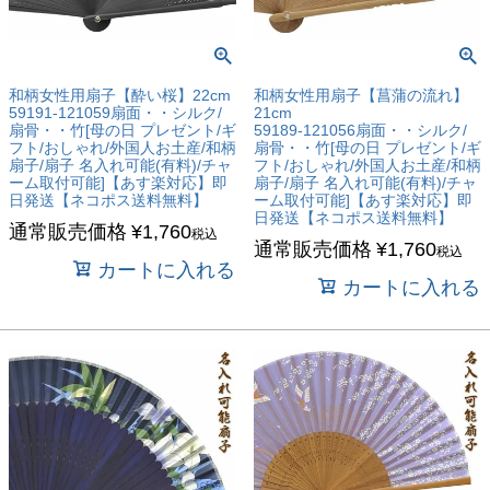
和柄女性用扇子【酔い桜】22cm
和柄女性用扇子【菖蒲の流れ】
59191-121059扇面・・シルク/
21cm
扇骨・・竹[母の日 プレゼント/ギ
59189-121056扇面・・シルク/
フト/おしゃれ/外国人お土産/和柄
扇骨・・竹[母の日 プレゼント/ギ
扇子/扇子 名入れ可能(有料)/チャ
フト/おしゃれ/外国人お土産/和柄
ーム取付可能]【あす楽対応】即
扇子/扇子 名入れ可能(有料)/チャ
日発送【ネコポス送料無料】
ーム取付可能]【あす楽対応】即
日発送【ネコポス送料無料】
通常販売価格
¥
1,760
税込
通常販売価格
¥
1,760
税込
カートに入れる
カートに入れる