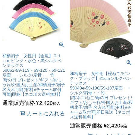
和柄扇子 女性用【金魚】２１
ｃｍピンク・水色・黒シルクペ
ンテックス
59052-59-119・59-120・59-121
和柄扇子 女性用【桜ねこ/ピン
扇面・・シルク/扇骨・・竹
ク・ブラック】21cmシルクペン
[母の日 プレゼント/ギフト/おし
テックス
ゃれ/外国人お土産/和柄扇子/扇子
59049e-59-196/59-197扇面・・
名入れ可能(有料)/チャーム取付
シルク/扇骨・・竹
可能]即納【ネコポス送料無料】
[猫/ネコ/ねこ/母の日 プレゼント/
ギフト/おしゃれ/外国人お土産/和
通常販売価格
¥
2,420
税込
柄扇子/扇子 名入れ可能(有料)/チ
ャーム取付可]即日発送【ネコポ
カートに入れる
ス送料無料】
通常販売価格
¥
2,420
税込