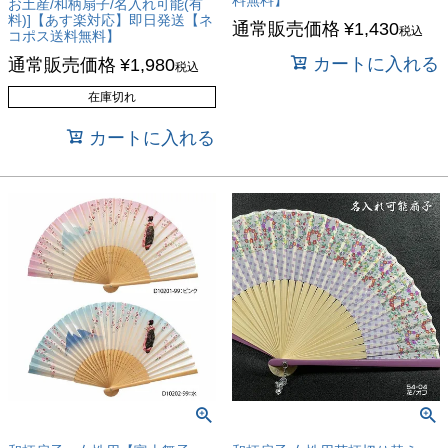
お土産/和柄扇子/名入れ可能(有
料)]【あす楽対応】即日発送【ネ
通常販売価格
¥
1,430
税込
コポス送料無料】
カートに入れる
通常販売価格
¥
1,980
税込
在庫切れ
カートに入れる