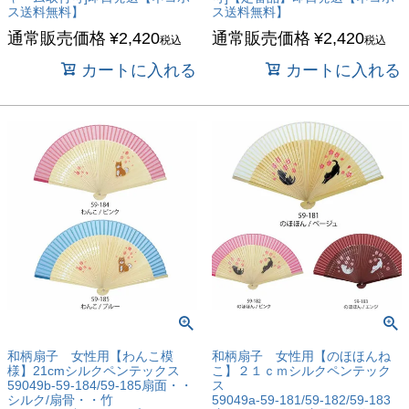
ス送料無料】
ス送料無料】
通常販売価格
¥
2,420
通常販売価格
¥
2,420
税込
税込
カートに入れる
カートに入れる
和柄扇子 女性用【わんこ模
和柄扇子 女性用【のほほんね
様】21cmシルクペンテックス
こ】２１ｃｍシルクペンテック
59049b-59-184/59-185扇面・・
ス
シルク/扇骨・・竹
59049a-59-181/59-182/59-183