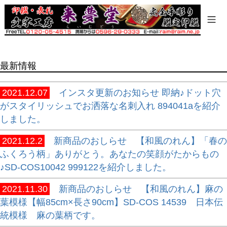
商品タグ
セール
限定
再入荷
最新情報
翌日発送
在庫なし商品
2021.12.07
インスタ更新のお知らせ 即納♪ドット穴
在庫なし商品を表示しない
がスタイリッシュでお洒落な名刺入れ 894041aを紹介
しました。
商品番号/JANコード
2021.12.2
新商品のおしらせ 【和風のれん】「春の
ふくろう柄」ありがとう。あなたの笑顔がたからもの
バンドル販売
♪SD-COS10042 999122を紹介しました。
2021.11.30
新商品のおしらせ 【和風のれん】麻の
葉模様【幅85cm×長さ90cm】SD-COS 14539 日本伝
予約商品
統模様 麻の葉柄です。
予約商品のみを表示