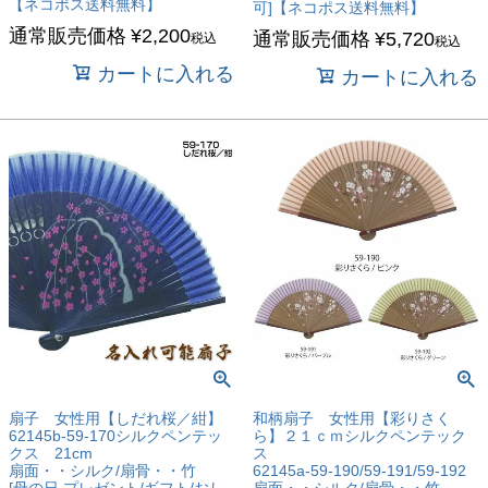
【ネコポス送料無料】
可]【ネコポス送料無料】
通常販売価格
¥
2,200
通常販売価格
¥
5,720
税込
税込
カートに入れる
カートに入れる
扇子 女性用【しだれ桜／紺】
和柄扇子 女性用【彩りさく
62145b-59-170シルクペンテッ
ら】２１ｃｍシルクペンテック
クス 21cm
ス
扇面・・シルク/扇骨・・竹
62145a-59-190/59-191/59-192
[母の日 プレゼント/ギフト/おし
扇面・・シルク/扇骨・・竹