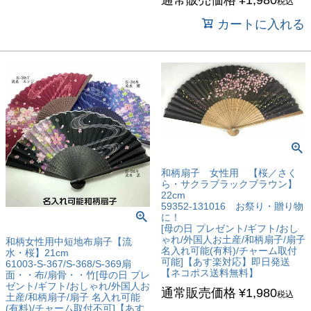
税込
カートに入れる
和柄扇子 女性用 【桜／さく
ら・サクラブラックブラウン】
22cm
59352-131016 お祭り・贈り物
に！
[母の日 プレゼント/ギフト/おし
ゃれ/外国人お土産/和柄扇子/扇子
和柄女性用中短地布扇子【流
名入れ可能(有料)/チャーム取付
水・桜】21cm
可能]【あす楽対応】即日発送
61003-S-367/S-368/S-369扇
【ネコポス送料無料】
面・・布/扇骨・・竹[母の日 プレ
ゼント/ギフト/おしゃれ/外国人お
通常販売価格
¥
1,980
税込
土産/和柄扇子/扇子 名入れ可能
(有料)/チャーム取付不可]【あす