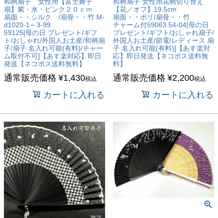
和柄扇子 女性用【富士舞子
和柄扇子 女性用花柄切り替え
扇】紫・水・ピンク２０ｃｍ
【花／オフ】19.5cm
扇面・・シルク /扇骨・・竹 M-
扇面・・ポリ/扇骨・・竹
d1020-1～3-99
チャーム付59063 54-04[母の日
59125[母の日 プレゼント/ギフ
プレゼント/ギフト/おしゃれ扇子/
ト/おしゃれ/外国人お土産/和柄扇
外国人お土産/節電/レディース 扇
子/扇子 名入れ可能(有料)/チャー
子 名入れ可能(有料)]【あす楽対
ム取付不可]【あす楽対応】即日
応】即日発送【ネコポス送料無
発送【ネコポス送料無料】
料】
通常販売価格
¥
1,430
通常販売価格
¥
2,200
税込
税込
カートに入れる
カートに入れる