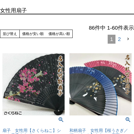
女性用扇子
86
件中
1
-
60
件表示
並び替え
価格が安い順
価格が高い順
1
2
扇子 女性用【さくらねこ】シ
和柄扇子 女性用【桜うさぎ／