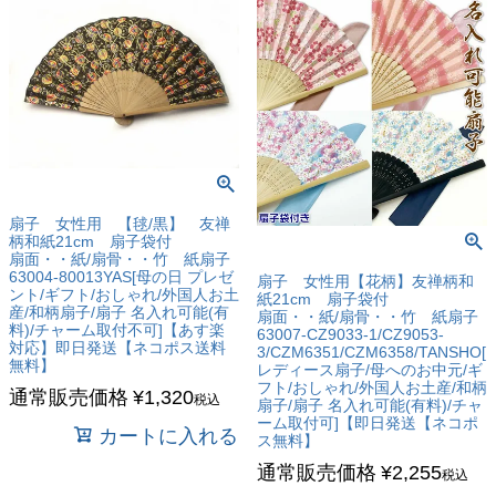
扇子 女性用 【毬/黒】 友禅
柄和紙21cm 扇子袋付
扇面・・紙/扇骨・・竹 紙扇子
63004-80013YAS[母の日 プレゼ
扇子 女性用【花柄】友禅柄和
ント/ギフト/おしゃれ/外国人お土
紙21cm 扇子袋付
産/和柄扇子/扇子 名入れ可能(有
扇面・・紙/扇骨・・竹 紙扇子
料)/チャーム取付不可]【あす楽
63007-CZ9033-1/CZ9053-
対応】即日発送【ネコポス送料
3/CZM6351/CZM6358/TANSHO[
無料】
レディース扇子/母へのお中元/ギ
フト/おしゃれ/外国人お土産/和柄
通常販売価格
¥
1,320
税込
扇子/扇子 名入れ可能(有料)/チャ
ーム取付可]【即日発送【ネコポ
カートに入れる
ス無料】
通常販売価格
¥
2,255
税込