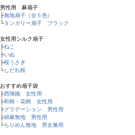
男性用 麻扇子
├
無地扇子（全５色）
価格
└
タンガリー扇子 ブラック
〜
女性用シルク扇子
商品タグ
├
ねこ
セール
├
いぬ
限定
├
桜うさぎ
再入荷
└
しだれ桜
翌日発送
おすすめ扇子袋
在庫なし商品
├
西陣織 女性用
在庫なし商品を表示しない
├
和柄・花柄 女性用
├
グラデーション 男性用
商品番号/JANコード
├
綿麻無地 男性用
└
ちりめん無地 男女兼用