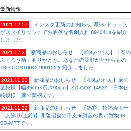
最新情報
2021.12.07
インスタ更新のお知らせ 即納♪ドット穴
がスタイリッシュでお洒落な名刺入れ 894041aを紹介
しました。
2021.12.2
新商品のおしらせ 【和風のれん】「春の
ふくろう柄」ありがとう。あなたの笑顔がたからもの
♪SD-COS10042 999122を紹介しました。
2021.11.30
新商品のおしらせ 【和風のれん】麻の
葉模様【幅85cm×長さ90cm】SD-COS 14539 日本伝
統模様 麻の葉柄です。
2021.11.22
新商品のおしらせ 【錦彩 招福寿々十
二支飾り(土鈴)】開運招福の干支★縁起の良い置物93
SD-MTTです。