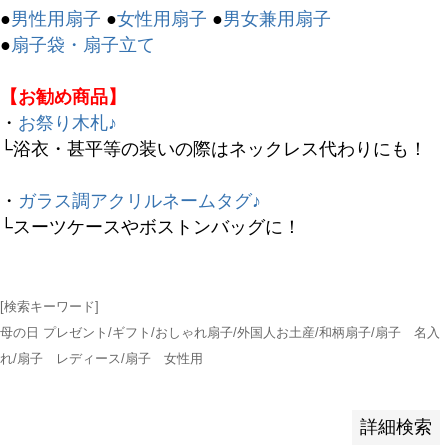
バンドル販売
●
男性用扇子
●
女性用扇子
●
男女兼用扇子
●
扇子袋・扇子立て
予約商品
【お勧め商品】
予約商品のみを表示
・
お祭り木札♪
└浴衣・甚平等の装いの際はネックレス代わりにも！
並び順
新着順
・
ガラス調アクリルネームタグ♪
登録順
└スーツケースやボストンバッグに！
価格が安い順
価格が高い順
優先度順
[検索キーワード]
レビュー順
母の日 プレゼント/ギフト/おしゃれ扇子/外国人お土産/和柄扇子/扇子 名入
キーワードヒット順
れ/扇子 レディース/扇子 女性用
検索
詳細検索