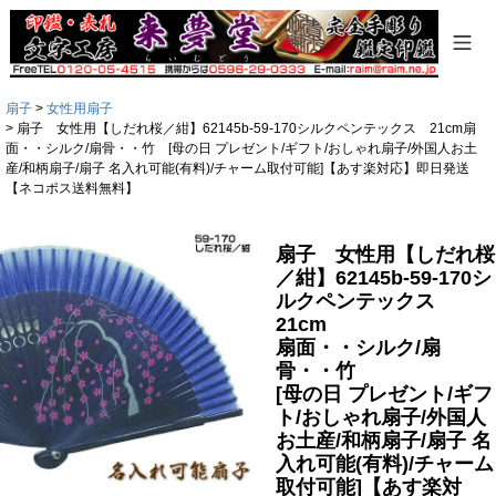
扇子
女性用扇子
扇子 女性用【しだれ桜／紺】62145b-59-170シルクペンテックス 21cm扇
面・・シルク/扇骨・・竹 [母の日 プレゼント/ギフト/おしゃれ扇子/外国人お土
産/和柄扇子/扇子 名入れ可能(有料)/チャーム取付可能]【あす楽対応】即日発送
【ネコポス送料無料】
扇子 女性用【しだれ桜
／紺】62145b-59-170シ
ルクペンテックス
21cm
扇面・・シルク/扇
骨・・竹
[母の日 プレゼント/ギフ
ト/おしゃれ扇子/外国人
お土産/和柄扇子/扇子 名
入れ可能(有料)/チャーム
取付可能]【あす楽対