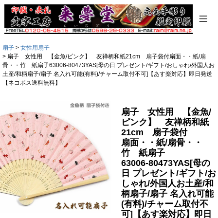
扇子
女性用扇子
扇子 女性用 【金魚/ピンク】 友禅柄和紙21cm 扇子袋付扇面・・紙/扇
骨・・竹 紙扇子63006-80473YAS[母の日 プレゼント/ギフト/おしゃれ/外国人お
土産/和柄扇子/扇子 名入れ可能(有料)/チャーム取付不可]【あす楽対応】即日発送
【ネコポス送料無料】
扇子 女性用 【金魚/
ピンク】 友禅柄和紙
21cm 扇子袋付
扇面・・紙/扇骨・・
竹 紙扇子
63006-80473YAS[母の
日 プレゼント/ギフト/お
しゃれ/外国人お土産/和
柄扇子/扇子 名入れ可能
(有料)/チャーム取付不
可]【あす楽対応】即日