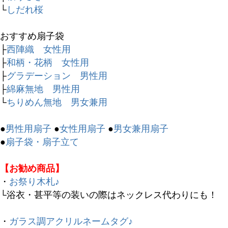
再入荷
└
しだれ桜
翌日発送
おすすめ扇子袋
在庫なし商品
├
西陣織 女性用
在庫なし商品を表示しない
├
和柄・花柄 女性用
├
グラデーション 男性用
商品番号/JANコード
├
綿麻無地 男性用
└
ちりめん無地 男女兼用
バンドル販売
●
男性用扇子
●
女性用扇子
●
男女兼用扇子
●
扇子袋・扇子立て
予約商品
【お勧め商品】
予約商品のみを表示
・
お祭り木札♪
└浴衣・甚平等の装いの際はネックレス代わりにも！
並び順
新着順
・
ガラス調アクリルネームタグ♪