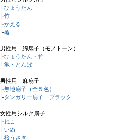
├
ひょうたん
├
竹
├
かえる
└
亀
男性用 綿扇子（モノトーン）
├
ひょうたん・竹
└
亀・とんぼ
キーワード
男性用 麻扇子
├
無地扇子（全５色）
価格
└
タンガリー扇子 ブラック
〜
女性用シルク扇子
商品タグ
├
ねこ
セール
├
いぬ
限定
├
桜うさぎ