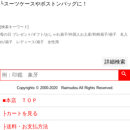
登録順
└スーツケースやボストンバッグに！
価格が安い順
価格が高い順
優先度順
[検索キーワード]
レビュー順
母の日 プレゼント/ギフト/おしゃれ扇子/外国人お土産/和柄扇子/扇子 名入
キーワードヒット順
れ/扇子 レディース/扇子 女性用
検索
詳細検索
Copyrights © 2000-2020 Raimudou All Rights Reserved.
■本店 ＴＯＰ
├カートを見る
├送料・お支払方法