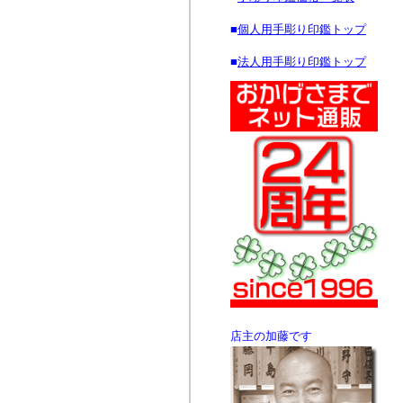
■
個人用手彫り印鑑トップ
■
法人用手彫り印鑑トップ
店主の加藤です