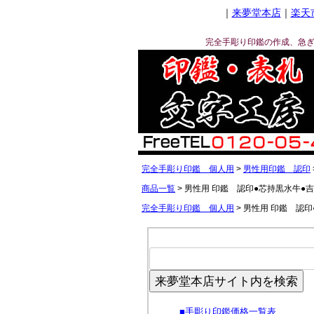
｜
来夢堂本店
｜
楽天
完全手彫り印鑑の作成、急
完全手彫り印鑑 個人用
男性用印鑑 認印
商品一覧
男性用 印鑑 認印●芯持黒水牛●
完全手彫り印鑑 個人用
男性用 印鑑 認印
来夢堂本店サイト内を検索
■
手彫り印鑑価格一覧表