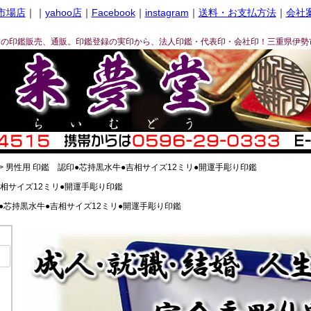
市場店
｜｜
yahoo店
｜
Facebook
｜
instagram
｜
送料・お支払方法
｜
会社
ぎの印鑑販売、通販。印鑑登録の実印から、法人印鑑・代表印・会社印！三重県伊勢
男性用 印鑑 認印●芯持黒水牛●吉相サイズ12ミリ●開運手彫り印鑑
吉相サイズ12ミリ●開運手彫り印鑑
●芯持黒水牛●吉相サイズ12ミリ●開運手彫り印鑑