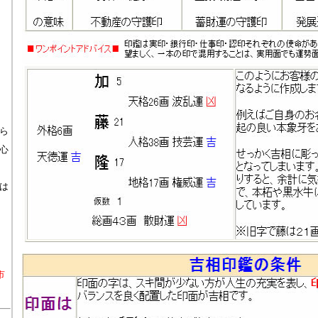
ら
心
は
市