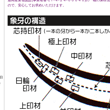
通商産業省認証(事業者番号Ｔ-４-２４-０００４０)の『種の保存
ので、安心してお求めいただけます。
日
ご