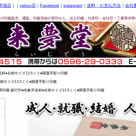
市場店
｜｜
yahoo店
｜
Facebook
｜
instagram
｜
送料・お支払方法
｜
会社
ぎの印鑑販売、通販。印鑑登録の実印から、法人印鑑・代表印・会社印！三重県伊勢
材●吉相サイズ13.5ミリ●開運手彫り印鑑
相サイズ13.5ミリ●開運手彫り印鑑
用印鑑 銀行印●本象牙並材●吉相サイズ13.5ミリ●開運手彫り印鑑