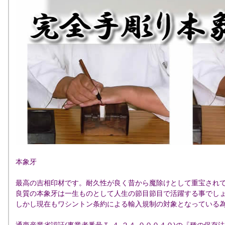
本象牙
最高の吉相印材です。耐久性が良く昔から魔除けとして重宝され
良質の本象牙は一生ものとして人生の節目節目で活躍する事でし
しかし現在もワシントン条約による輸入規制の対象となっている