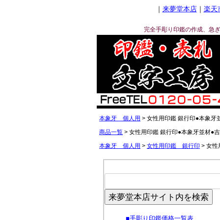
｜
来夢堂本店
｜
楽天
完全手彫り印鑑の作成、急
本象牙 個人用
女性用印鑑 銀行印●本象牙並
商品一覧
女性用印鑑 銀行印●本象牙並材●吉
本象牙 個人用
女性用印鑑 銀行印
女性
来夢堂本店サイト内を検索
■
手彫り印鑑価格一覧表