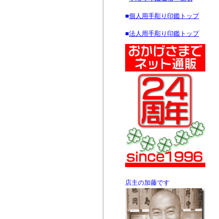
■
個人用手彫り印鑑トップ
■
法人用手彫り印鑑トップ
店主の加藤です