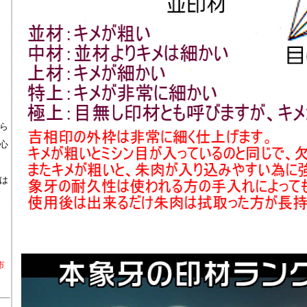
ら
心
は
市