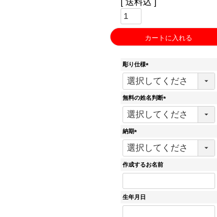
送料込
カートに入れる
彫り仕様
(
必
須
無料の姓名判断
)
(
必
須
納期
)
(
必
須
作成するお名前
)
生年月日