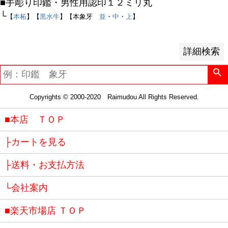
■手彫り印鑑・男性用認印１２ミリ丸
キーワードヒット順
└
【
本柘
】【
黒水牛
】【本象牙
並
・
中
・
上
】
検索
詳細検索
Copyrights © 2000-2020 Raimudou All Rights Reserved.
■本店 ＴＯＰ
├カートを見る
├送料・お支払方法
└会社案内
■楽天市場店 ＴＯＰ