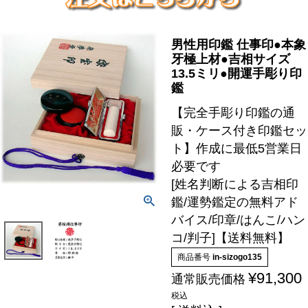
男性用印鑑 仕事印●本象
牙極上材●吉相サイズ
13.5ミリ●開運手彫り印
鑑
【完全手彫り印鑑の通
販・ケース付き印鑑セッ
ト】作成に最低5営業日
必要です
[姓名判断による吉相印
鑑/運勢鑑定の無料アド
バイス/印章/はんこ/ハン
コ/判子]【送料無料】
商品番号
in-sizogo135
¥
91,300
通常販売価格
税込