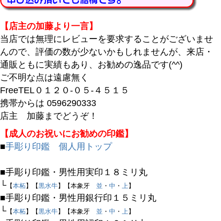
商品番号/JANコード
【店主の加藤より一言】
当店では無理にレビューを要求することがございませ
んので、評価の数が少ないかもしれませんが、来店・
バンドル販売
通販ともに実績もあり、お勧めの逸品です(^^)
ご不明な点は遠慮無く
FreeTEL０１２０-０５-４５１５
予約商品
携帯からは 0596290333
予約商品のみを表示
店主 加藤までどうぞ！
【成人のお祝いにお勧めの印鑑】
並び順
■
手彫り印鑑 個人用トップ
新着順
登録順
■手彫り印鑑・男性用実印１８ミリ丸
価格が安い順
└
【
本柘
】【
黒水牛
】【本象牙
並
・
中
・
上
】
価格が高い順
■手彫り印鑑・男性用銀行印１５ミリ丸
優先度順
└
【
本柘
】【
黒水牛
】【本象牙
並
・
中
・
上
】
レビュー順