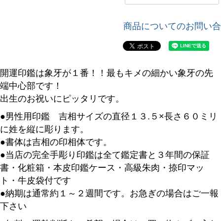
商品についてのお問い合
開運印鑑は象牙が１番！！最もキメの細かい象牙の先
端中心部です！
出生のお祝いにピッタリです。
●男性用印鑑 吉相サイズの直径１３.５×長さ６０ミリ
に姓を縦に彫ります。
●書体は吉相の印相体です。
●当店の完全手彫り印鑑は全て鑑定書と３年間の保証
書・化粧箱・本皮印鑑ケース・高級朱肉・捺印マッ
ト・牛皮袋付です
●納期は通常約１～２週間です。お急ぎの場合はご一報
下さい