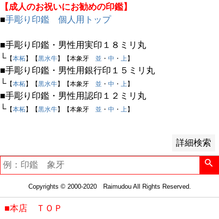
【成人のお祝いにお勧めの印鑑】
並び順
■
手彫り印鑑 個人用トップ
新着順
登録順
■手彫り印鑑・男性用実印１８ミリ丸
価格が安い順
└
【
本柘
】【
黒水牛
】【本象牙
並
・
中
・
上
】
価格が高い順
■手彫り印鑑・男性用銀行印１５ミリ丸
優先度順
└
【
本柘
】【
黒水牛
】【本象牙
並
・
中
・
上
】
レビュー順
■手彫り印鑑・男性用認印１２ミリ丸
キーワードヒット順
└
【
本柘
】【
黒水牛
】【本象牙
並
・
中
・
上
】
検索
詳細検索
Copyrights © 2000-2020 Raimudou All Rights Reserved.
■本店 ＴＯＰ