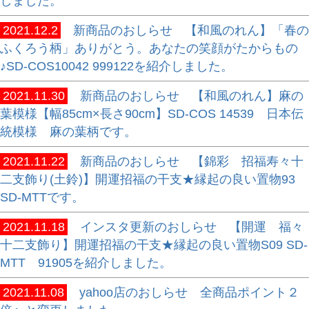
しました。
2021.12.2
新商品のおしらせ 【和風のれん】「春の
ふくろう柄」ありがとう。あなたの笑顔がたからもの
♪SD-COS10042 999122を紹介しました。
2021.11.30
新商品のおしらせ 【和風のれん】麻の
葉模様【幅85cm×長さ90cm】SD-COS 14539 日本伝
統模様 麻の葉柄です。
2021.11.22
新商品のおしらせ 【錦彩 招福寿々十
二支飾り(土鈴)】開運招福の干支★縁起の良い置物93
SD-MTTです。
2021.11.18
インスタ更新のおしらせ 【開運 福々
十二支飾り】開運招福の干支★縁起の良い置物S09 SD-
MTT 91905を紹介しました。
2021.11.08
yahoo店のおしらせ 全商品ポイント２