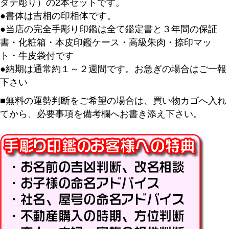
タテ彫り）の2本セットです。
●書体は吉相の印相体です。
●当店の完全手彫り印鑑は全て鑑定書と３年間の保証
書・化粧箱・本皮印鑑ケース・高級朱肉・捺印マッ
ト・牛皮袋付です
●納期は通常約１～２週間です。お急ぎの場合はご一報
下さい
■無料の運勢判断をご希望の場合は、買い物カゴへ入れ
てから、必要事項を備考欄へお書き添え下さい。
キーワード
価格
〜