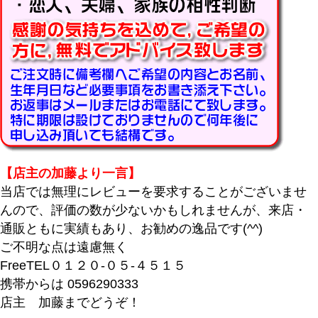
商品タグ
セール
限定
再入荷
翌日発送
在庫なし商品
在庫なし商品を表示しない
商品番号/JANコード
【店主の加藤より一言】
当店では無理にレビューを要求することがございませ
んので、評価の数が少ないかもしれませんが、来店・
バンドル販売
通販ともに実績もあり、お勧めの逸品です(^^)
ご不明な点は遠慮無く
FreeTEL０１２０-０５-４５１５
予約商品
携帯からは 0596290333
予約商品のみを表示
店主 加藤までどうぞ！