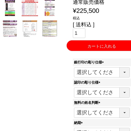
通常販売価格
¥
225,500
税込
送料込
カートに入れる
銀行印の彫り仕様
(
必
須
認印の彫り仕様
)
(
必
須
無料の姓名判断
)
(
必
須
納期
)
(