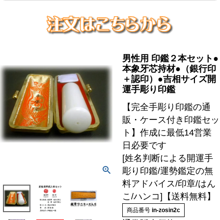
男性用 印鑑２本セット●
本象牙芯持材●（銀行印
＋認印）●吉相サイズ開
運手彫り印鑑
【完全手彫り印鑑の通
販・ケース付き印鑑セッ
ト】作成に最低14営業
日必要です
[姓名判断による開運手
彫り印鑑/運勢鑑定の無
料アドバイス/印章/はん
こ/ハンコ]【送料無料】
商品番号
in-zosin2c