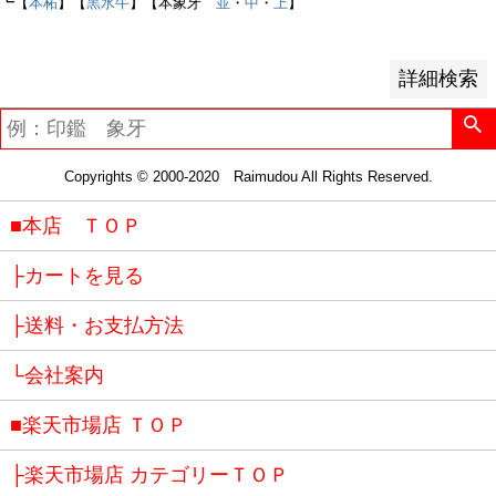
└
【
本柘
】【
黒水牛
】【本象牙
並
・
中
・
上
】
検索
詳細検索
Copyrights © 2000-2020 Raimudou All Rights Reserved.
■本店 ＴＯＰ
├カートを見る
├送料・お支払方法
└会社案内
■楽天市場店 ＴＯＰ
├楽天市場店 カテゴリーＴＯＰ