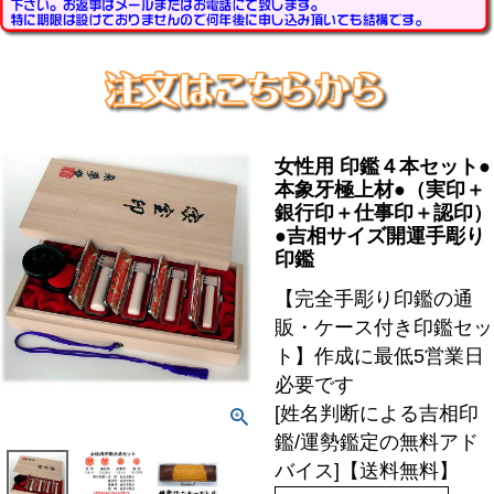
女性用 印鑑４本セット●
本象牙極上材●（実印＋
銀行印＋仕事印＋認印）
●吉相サイズ開運手彫り
印鑑
【完全手彫り印鑑の通
販・ケース付き印鑑セッ
ト】作成に最低5営業日
必要です
[姓名判断による吉相印
鑑/運勢鑑定の無料アド
バイス]【送料無料】