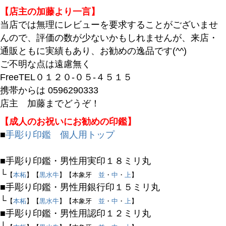
商品番号/JANコード
【店主の加藤より一言】
当店では無理にレビューを要求することがございませ
んので、評価の数が少ないかもしれませんが、来店・
バンドル販売
通販ともに実績もあり、お勧めの逸品です(^^)
ご不明な点は遠慮無く
FreeTEL０１２０-０５-４５１５
予約商品
携帯からは 0596290333
予約商品のみを表示
店主 加藤までどうぞ！
【成人のお祝いにお勧めの印鑑】
並び順
■
手彫り印鑑 個人用トップ
新着順
登録順
■手彫り印鑑・男性用実印１８ミリ丸
価格が安い順
└
【
本柘
】【
黒水牛
】【本象牙
並
・
中
・
上
】
価格が高い順
■手彫り印鑑・男性用銀行印１５ミリ丸
優先度順
└
【
本柘
】【
黒水牛
】【本象牙
並
・
中
・
上
】
レビュー順
■手彫り印鑑・男性用認印１２ミリ丸
キーワードヒット順