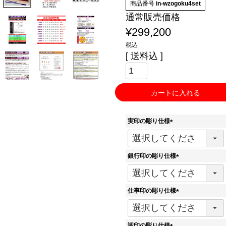
商品番号
in-wzogoku4set
通常販売価格
¥
299,200
税込
送料込
カートに入れる
実印の彫り仕様
(
必
須
銀行印の彫り仕様
)
(
必
須
仕事印の彫り仕様
)
(
必
須
認印の彫り仕様