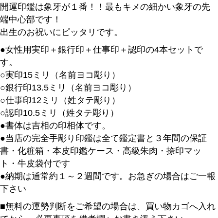
開運印鑑は象牙が１番！！最もキメの細かい象牙の先
端中心部です！
出生のお祝いにピッタリです。
●女性用実印＋銀行印＋仕事印＋認印の4本セットで
す。
○実印15ミリ（名前ヨコ彫り）
○銀行印13.5ミリ（名前ヨコ彫り）
○仕事印12ミリ（姓タテ彫り）
○認印10.5ミリ（姓タテ彫り）
●書体は吉相の印相体です。
●当店の完全手彫り印鑑は全て鑑定書と３年間の保証
書・化粧箱・本皮印鑑ケース・高級朱肉・捺印マッ
ト・牛皮袋付です
●納期は通常約１～２週間です。お急ぎの場合はご一報
下さい
■無料の運勢判断をご希望の場合は、買い物カゴへ入れ