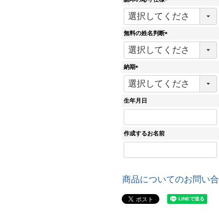
)
(
必
須
無料の姓名判断
)
(
必
須
納期
)
(
必
須
生年月日
)
作成するお名前
商品についてのお問い合