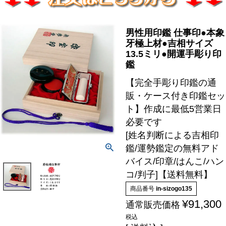
男性用印鑑 仕事印●本象
牙極上材●吉相サイズ
13.5ミリ●開運手彫り印
鑑
【完全手彫り印鑑の通
販・ケース付き印鑑セッ
ト】作成に最低5営業日
必要です
[姓名判断による吉相印
鑑/運勢鑑定の無料アド
バイス/印章/はんこ/ハン
コ/判子]【送料無料】
商品番号
in-sizogo135
¥
91,300
通常販売価格
税込