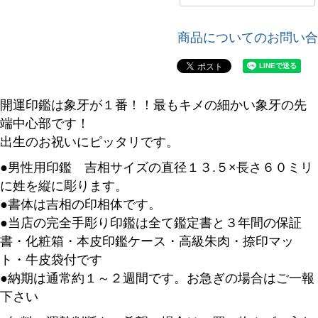
商品についてのお問い合
開運印鑑は象牙が１番！！最もキメの細かい象牙の先
端中心部です！
出生のお祝いにピッタリです。
●男性用印鑑 吉相サイズの直径１３.５×長さ６０ミリ
に姓を縦に彫ります。
●書体は吉相の印相体です。
●当店の完全手彫り印鑑は全て鑑定書と３年間の保証
書・化粧箱・本皮印鑑ケース・高級朱肉・捺印マッ
ト・牛皮袋付です
●納期は通常約１～２週間です。お急ぎの場合はご一報
下さい