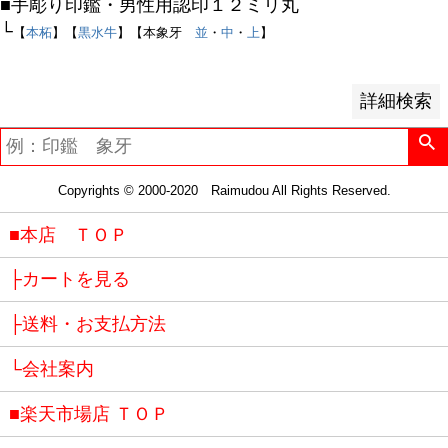
■手彫り印鑑・男性用認印１２ミリ丸
キーワードヒット順
└
【
本柘
】【
黒水牛
】【本象牙
並
・
中
・
上
】
検索
詳細検索
Copyrights © 2000-2020 Raimudou All Rights Reserved.
■本店 ＴＯＰ
├カートを見る
├送料・お支払方法
└会社案内
■楽天市場店 ＴＯＰ