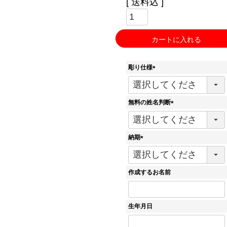
送料込
カートに入れる
彫り仕様
(
必
須
無料の姓名判断
)
(
必
須
納期
)
(
必
須
作成するお名前
)
生年月日