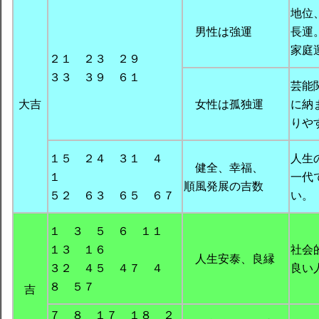
地位
男性は強運
長運
家庭
２１ ２３ ２９
３３ ３９ ６１
芸能
大吉
女性は孤独運
に納
りや
１５ ２４ ３１ ４
人生
健全、幸福、
１
一代
順風発展の吉数
５２ ６３ ６５ ６７
い。
１ ３ ５ ６ １１
１３ １６
社会
人生安泰、良縁
３２ ４５ ４７ ４
良い
８ ５７
吉
７ ８ １７ １８ ２