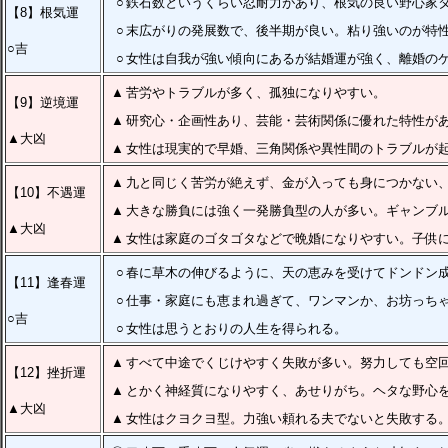
○
鉄石数というくらい忍耐力があり、根気の良い野心家
【8】根気運
○
末広がりの発展数で、後半期が良い。粘り強いのが特
○吉
○
女性は自我が強い傾向にあるが結婚運が強く、離婚の
▲
苦労やトラブルが多く、孤独になりやすい。
【9】逆境運
▲
研究心・企画性あり、芸能・芸術関係に優れた特性が
▲大凶
▲
女性は現実的で早婚、三角関係や異性間のトラブルが
▲
九と同じく苦労が絶えず、金が入っても身につかない
【10】不遇運
▲
大きな勝負には強く一発勝負型の人が多い。ギャンブ
▲大凶
▲
女性は家庭のゴタゴタなどで晩婚になりやすい。子供
○
春に草木の伸びるように、天の恵みを受けてドンドン
【11】逢春運
○
仕事・家庭にも恵まれ過ぎて、ワンマンか、お坊っち
○吉
○
女性は思うとおりの人生を得られる。
▲
すべて中途でくじけやすく失敗が多い。努力しても空
【12】挫折運
▲
とかく神経質になりやすく、あせりがち。ヘタな野心
▲大凶
▲
女性はクヨクヨ型。力強い頼れる夫でないと失敗する