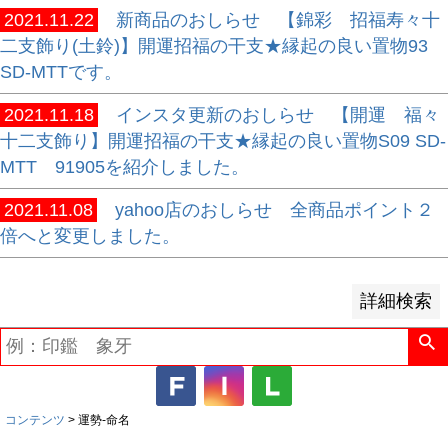
2021.11.22
新商品のおしらせ 【錦彩 招福寿々十
並び順
二支飾り(土鈴)】開運招福の干支★縁起の良い置物93
新着順
SD-MTTです。
登録順
2021.11.18
インスタ更新のおしらせ 【開運 福々
価格が安い順
十二支飾り】開運招福の干支★縁起の良い置物S09 SD-
価格が高い順
MTT 91905を紹介しました。
優先度順
レビュー順
2021.11.08
yahoo店のおしらせ 全商品ポイント２
キーワードヒット順
倍へと変更しました。
検索
詳細検索
コンテンツ
運勢-命名