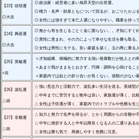
◎
政治家・経営者に多い旭昇天型の出世運。
【23】頭領運
◎
権力・名声・財産ともについて回るが、おごりたかぶ
◎大吉
◎
女性には強すぎて未亡人運になりやすい。職業を持っ
◎
無から有を生じるごとく金に困らない。。才知にすぐ
【24】興産運
◎
異性に恵まれ、その力によって幸せな生活を勝ち取る
◎大吉
◎
女性は男性にモテる。良い家庭を築く。玉の輿に乗る
○
才知縦横、積極的に努力する強い発展数だが他人との
【25】英敏運
○
あまり我がままをとおさず、円満・調和を心掛けるこ
○吉
○
家庭内では姑との折り合いが良くない。係類の少ない
△
強い意志力と活動力で、波乱多い生活を送る。英雄型
【26】波乱運
△
中年までに苦労すると晩年は良い。家族運が薄く、比
△凶
△
女性は子供運が薄く、家庭内でのトラブルや色難を生
△
知力と努力で名声を得るが、とかく周囲からの非難や
【27】非難運
△
中年に挫折する人と中年以降良くなる人の二通りある
△凶
△
女性は勝ち気で、再婚しやすく色難に注意。