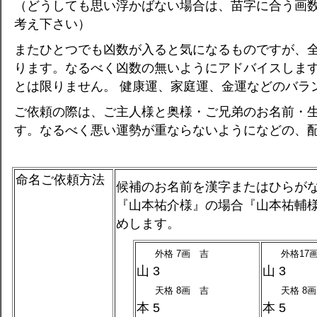
（どうしても思い浮かばない場合は、苗字に合う画
考え下さい）
またひとつでも凶数が入ると気になるものですが、
ります。なるべく凶数の無いようにアドバイスしま
とは限りません。 健康運、家庭運、金運などのバラ
ご依頼の際は、ご主人様と奥様・ご兄弟のお名前・
す。なるべく悪い運勢が重ならないようになどの、
命名ご依頼方法
候補のお名前を漢字またはひらが
『山本祐介様』の場合『山本祐輔
めします。
外格 7画 吉
外格17画
山 3
山 3
天格 8画 吉
天格 8画
本 5
本 5