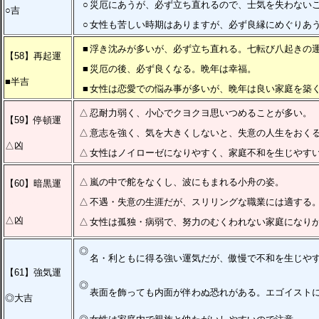
○
災厄にあうが、必ず立ち直れるので、士気を失わない
○吉
○
女性も苦しい時期はありますが、必ず良縁にめぐりあ
■
浮き沈みが多いが、必ず立ち直れる。七転び八起きの
【58】再起運
■
災厄の後、必ず良くなる。晩年は幸福。
■半吉
■
女性は恋愛での悩み事が多いが、晩年は良い家庭を築
△
忍耐力弱く、小心でクヨクヨ思いつめることが多い。
【59】停頓運
△
意志を強く、気を大きくしないと、失意の人生をおく
△凶
△
女性はノイローゼになりやすく、家庭不和を生じやす
△
嵐の中で舵をなくし、波にもまれる小舟の姿。
【60】暗黒運
raimudou
△
不遇・失意の生涯だが、スリリングな職業には適する
△凶
△
女性は孤独・病弱で、努力のむくわれない家庭になり
◎
名・利ともに得る強い運気だが、傲慢で不和を生じや
【61】強気運
◎
表面を飾っても内面が伴わぬ恐れがある。エゴイスト
◎大吉