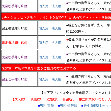
●
一生物の御守りとして、姓名
完全な手彫り印鑑
個人用
｜
法人用
名判断など無料アドバイスし
yahooショッピング店※Ｔポイントを貯めている/決済でＰａｙＰａｙを使
●
縁起など気にせず、安く！早
完全機械彫り印鑑
個人用
｜
法人用
印11000円～。
●
機械で彫りますが姓名判断に
鑑定機械彫り印鑑
個人用
｜
法人用
え、お急ぎの方にお勧め。
●
一生物の御守りとして、姓名
完全な手彫り印鑑
個人用
｜
法人用
名判断など無料アドバイスし
来夢堂 本店※本象牙印鑑をご検討の方におすすめ
●
一生物の御守りとして、姓名
完全な手彫り印鑑
個人用
｜
法人用
名判断など無料アドバイスし
【※下記リンクは全て楽天市場店にアクセスし
【成人祝い・就職祝い・結婚祝い・新築祝い・独立開業祝いなど、
■
男性 実印
■
男性 銀行印
■
男性 印鑑2本セッ