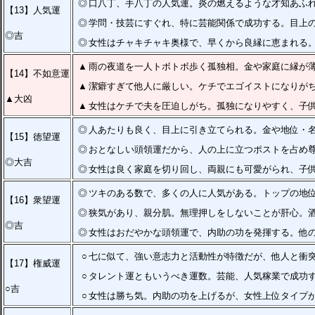
◎
口八丁、手八丁の人気運。炎の燃えるような才知あふ
【13】人気運
◎
学問・技芸にすぐれ、特に芸能関係で成功する。目上
◎吉
◎
女性はチャキチャキ奥様で、早くから良縁に恵まれる
▲
雨の夜道を一人トボトボ歩く孤独相。金や家庭に縁が
【14】不如意運
▲
潔癖すぎて他人に厳しい。ケチでエゴイストになりが
▲大凶
▲
女性はケチで夫を圧迫しがち。孤独になりやすく、子
◎
人あたりも良く、目上に引き立てられる。金や地位・
【15】徳望運
◎
おとなしい頭領運だから、人の上に立つポストを占め
◎大吉
◎
女性は良く家庭を切り回し、両親にも可愛がられ、子
◎
ツキのある数で、多くの人に人気がある。トップの地
【16】衆望運
◎
狭気があり、親分肌。無理押しをしないことが肝心。
◎吉
◎
女性はおだやかな頭領運で、内助の功を発揮する。他
○
七に似て、強い意志力と活動性が特徴だが、他人と衝
【17】権威運
○
タレント運ともいうべき運数。芸能、人気稼業で成功
○吉
○
女性は勝ち気。内助の功を上げるが、女性上位タイプ