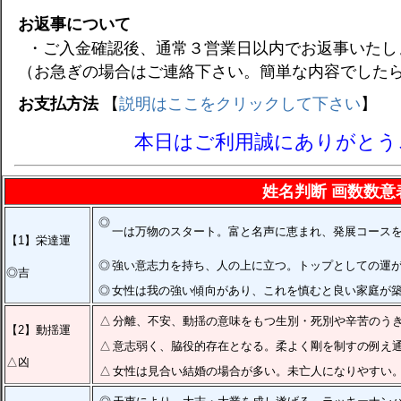
お返事について
・ご入金確認後、通常３営業日以内でお返事いたし
（お急ぎの場合はご連絡下さい。簡単な内容でした
お支払方法
【
説明はここをクリックして下さい
】
本日はご利用誠にありがとう
姓名判断 画数数意
◎
一は万物のスタート。富と名声に恵まれ、発展コース
【1】栄達運
◎
強い意志力を持ち、人の上に立つ。トップとしての運
◎吉
◎
女性は我の強い傾向があり、これを慎むと良い家庭が
△
分離、不安、動揺の意味をもつ生別・死別や辛苦のう
【2】動揺運
△
意志弱く、脇役的存在となる。柔よく剛を制すの例え
△凶
△
女性は見合い結婚の場合が多い。未亡人になりやすい