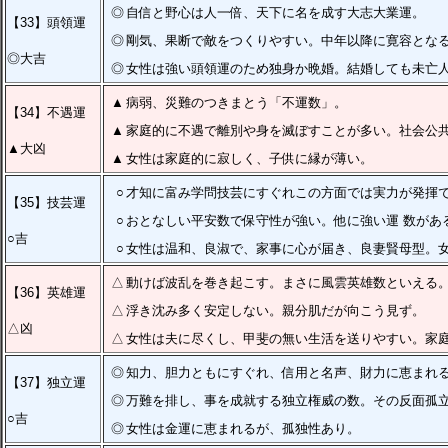
◎
自信と野心は人一倍、天下に名を成す大志大業運。
【33】頭領運
◎
剛気、果断で敵をつくりやすい。中年以降に寛容とな
◎大吉
◎
女性は強い頭領運のため独身か晩婚。結婚しても未亡
▲
病弱、災難のつきまとう「不運数」。
【34】不遇運
▲
家庭的に不遇で離別や身を滅ぼすことが多い。社会公
▲大凶
▲
女性は家庭的に寂しく、子供に縁が薄い。
○
才知に富み学問技芸にすぐれこの方面では実力が発揮
【35】技芸運
○
おとなしい平安数で保守性が強い。他に強い運 数があ
○吉
○
女性は温和、良淑で、家事に心が届き、良妻賢母型。
△
動けば波乱を巻き起こす。まさに風雲英雄数といえる
【36】英雄運
△
浮き沈み多く安定しない。親分肌だが向こう見ず。
△凶
△
女性は夫に尽くし、甲斐の無い生活を送りやすい。家
◎
知力、胆力ともにすぐれ、信用と名声、財力に恵まれ
【37】独立運
◎
万難を排し、事を成就する独立権威の数。その反面孤
○吉
◎
女性は金運に恵まれるが、孤独性あり。