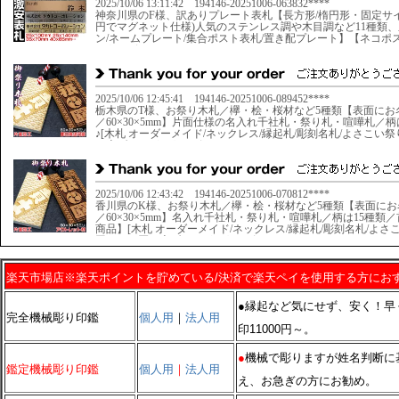
楽天市場店※楽天ポイントを貯めている/決済で楽天ペイを使用する方にお
●
縁起など気にせず、安く！早
完全機械彫り印鑑
個人用
｜
法人用
印11000円～。
●
機械で彫りますが姓名判断に
鑑定機械彫り印鑑
個人用
｜
法人用
え、お急ぎの方にお勧め。