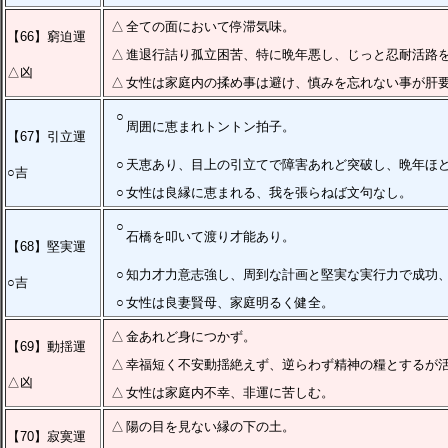
△
全ての面において停滞気味。
【66】窮迫運
△
進退行詰り孤立困苦、特に晩年悪し、じっと忍耐活路
△凶
△
女性は家庭内の揉め事は避け、慎みを忘れない事が肝
○
周囲に恵まれトントン拍子。
【67】引立運
○
天恵あり、目上の引立てで障害あれど突破し、晩年ほ
○吉
○
女性は良縁に恵まれる、我を張らねば文句なし。
○
石橋を叩いて渡り才能あり。
【68】堅実運
○
知力才力意志強し、周到な計画と堅実な実行力で成功
○吉
○
女性は良妻賢母、家庭明るく健全。
△
金あれど身につかず。
【69】動揺運
△
幸福短く不安動揺絶えず、逆らわず精神の糧とするが
△凶
△
女性は家庭内不幸、非運に苦しむ。
△
陽の目を見ない縁の下の土。
【70】寂寞運