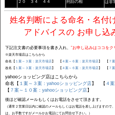
２０ ３４ ４４
刑罰の相
は非
姓名判断による命名・名付
アドバイスの お申し込
下記注文書の必要事項を書き入れ、
"お申し込みはココをク
※
楽天市場店はこちらから
命名【
１案～３案：楽天市場店
】 【
４案～６案：楽天市場店
】 【
７
改名【
１案～３案：楽天市場店
】 【
４案～６案：楽天市場店
】 【
７
yahooショッピング店はこちらから
命名【
１案～３案：yahooショッピング店
】 【
４案
【
７案～１０案：yahooショッピング店
】
後ほど確認メールもしくはお電話をさせて頂きます。
（通常２営業日以内に確認のメールもしくはお電話を差し上げますので
は、お手数ですがメールかお電話にてお問合せ下さい。）