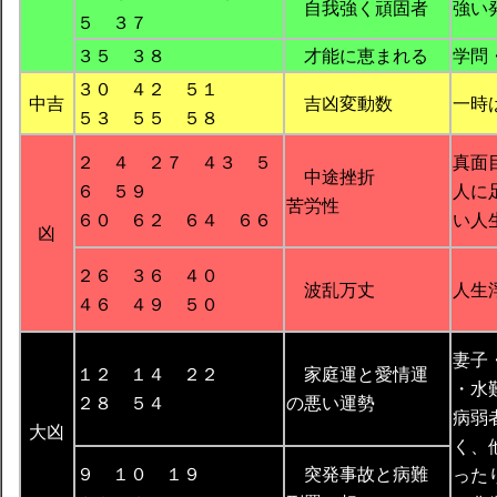
自我強く頑固者
強い
５ ３７
３５ ３８
才能に恵まれる
学問
３０ ４２ ５１
中吉
吉凶変動数
一時
５３ ５５ ５８
２ ４ ２７ ４３ ５
真面
中途挫折
６ ５９
人に
苦労性
６０ ６２ ６４ ６６
い人
凶
２６ ３６ ４０
波乱万丈
人生
４６ ４９ ５０
妻子
１２ １４ ２２
家庭運と愛情運
・水
２８ ５４
の悪い運勢
病弱
大凶
く、
９ １０ １９
突発事故と病難
った