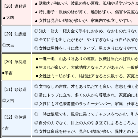
▲
活動力が強いが、波乱の多い運数。孤独や苦労がつき
【28】遭難運
▲
特に妻子・親族の縁が薄く、離別が多い。傷害や災厄
▲大凶
▲
女性は見合い結婚が多いが、家庭内で孤立しやすい。
◎
知力・財力・権力全て手中におさめ、なおものたりな
【29】知謀運
◎
全てに手を出したがるが、やりすぎないよう自己反省
◎大吉
◎
女性は男性をしりに敷くタイプ。男まさりになりやす
■
一進一退、山あり谷ありの運数。投機は当たれば良い
【30】浮沈運
■
生まれが良いと、大成功数となることがあるが、一般
■半吉
■
女性はミエ坊が多く、結婚はアセると失敗する。家庭
◎
文句なしの吉数。才もあり気だても良い。意志も強く
【31】頭領運
◎
常にトップに立ち、多くの人から尊敬され、家庭的に
◎大吉
◎
女性にも才色兼備型のラッキーナンバー。家庭、仕事
◎
一時は逆境でも、風雲に乗じてチャンスをつかむ。引
【32】僥倖運
◎
自分の力でなく、目上の人の引き立てによるところ大
○吉
◎
女性は良縁を得るが、見合い結婚が多い。異性とのト