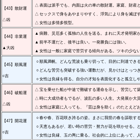
△
表面は派手でも、内面は火の車の散財運。家庭、財産
【43】散財運
△
セックスで身をあやまりやすく、浮気により身を滅ぼ
△凶
△
女性は多情多恨型。
▲
病難、災厄多く孤独の人生を送る。まれに天才発明家
【44】非業運
▲
前半不運だと、後半は良い。一発勝負には強い。
▲大凶
▲
女性は一般に家庭で苦労する傾向がある。ツキの少な
○
順風満帆、どんな荒波も乗り切って、目的に到達でき
【45】順風運
○
どんな苦労も突破する強い運数だが、見かけはとっつ
○吉
○
女性は良縁を得る。自分の才知を表面化すると孤立し
△
宝を乗せた船が中途で難破する運命を示し、苦労して
【46】破船運
△
時に大成功者もでるが、波乱の多い人生。大発展か大
△凶
△
女性は家庭に入っても、『芸は身を助く』のたとえど
○
春や春、百花咲き誇るの姿。まさに我世の春を謳歌す
【47】開花運
○
天恵もあるが、若い時の苦労・努力が花を咲かせる。
○吉
○
女性は良縁、玉の輿に乗る。社会的に上位にあって、