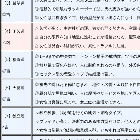
◎
天恵により、大志・大業を成し遂げる、ラッキーナン
【3】希望運
◎
活動的で明敏なラッキーボーイ型。天の恵みが強いか
◎吉
◎
女性は共稼ぎタイプ。晩婚型だが良い奥さんになり、
△
苦労が多く、中途挫折の運。独立心弱く努力も、空回
【4】困苦運
△
自分の限界を知り地道に進むことが活路となる。配偶
△凶
△
女性は見合い結婚が良い。異性トラブルに注意。
◎
1～9までの中央数で、トントン拍子の成功数。ツキの
【5】福寿運
◎
移り気で変化を好む。人に制約されるのを嫌う。外柔
◎吉
◎
セックス型の恋愛タイプで結婚運は強い。
◎
祖先の隠れたる徳に恵まれ、地位・名誉・金銭に不自
【6】天徳運
◎
親分肌で男気は強い。人に親切やサービスを施して喜
◎吉
◎
女性は良縁に恵まれ、女上位の生活ができる。
○
独立独歩、我が道を行くの剛気・果断タイプ。
【7】独立運
○
プライドが高く、決断力のある権力型だけに、他人と
○吉
○
女性は勝気で晩婚の職業婦人型。ともすれば悪妻にな