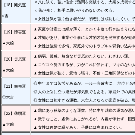
○
八に似て、強い信念で難関を突破する。大業を成就す
【18】剛気運
○
我が強く、相手に思いやりのないのが欠点。
○吉
○
女性は気が強く働き者だが、初恋には成功しにくい。
▲
家庭や財産には縁が薄く、とかく中途で行き詰まりに
【19】障害運
▲
才知があり、事業や仕事に天才的才能を発揮するが短
▲大凶
▲
女性は強情で多情。家庭外でのトラブルを背負い込み
▲
病弱、孤独、短命など災厄のたえない、わざわい運。
【20】災厄運
▲
コツコツ努力するが、力がこれに伴わず、ツキのない
▲大凶
▲
女性は気が強く、意地っ張り。不倫・三角関係などの
◎
中年までは苦労があるが、一歩一歩確実に、 地位と名
【21】頭領運
◎
人の上位に立つ運だが浮気数でもある。家庭外での異
◎大吉
◎
女性には強すぎる運数。未亡人となるか家庭を破る。
▲
霜にあう秋草のような運数。特に中年以降の運気が悪
【22】薄弱運
▲
派手なこと、虚飾にあこがれるが、内容が伴わず、困
▲大凶
▲
女性は再婚に縁があり、子供には恵まれにくい。