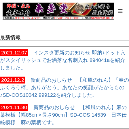
商品タグ
セール
限定
再入荷
最新情報
翌日発送
在庫なし商品
2021.12.07
インスタ更新のお知らせ 即納♪ドット穴
在庫なし商品を表示しない
がスタイリッシュでお洒落な名刺入れ 894041aを紹介
しました。
商品番号/JANコード
2021.12.2
新商品のおしらせ 【和風のれん】「春の
ふくろう柄」ありがとう。あなたの笑顔がたからもの
バンドル販売
♪SD-COS10042 999122を紹介しました。
2021.11.30
新商品のおしらせ 【和風のれん】麻の
葉模様【幅85cm×長さ90cm】SD-COS 14539 日本伝
予約商品
統模様 麻の葉柄です。
予約商品のみを表示