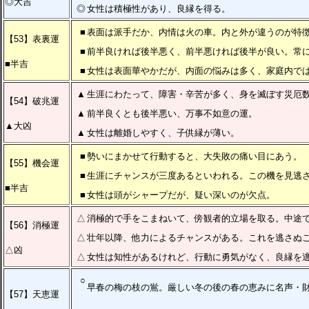
◎大吉
◎
女性は積極性があり、良縁を得る。
■
表面は派手だか、内情は火の車。内と外が違うのが特
【53】表裏運
■
前半良ければ後半悪く、前半悪ければ後半が良い。常
■半吉
■
女性は表面華やかだが、内面の悩みは多く、家庭内で
▲
生涯にわたって、障害・辛苦が多く、身を滅ぼす災厄
【54】破兆運
▲
前半良くとも後半悪い、万事不如意の運。
▲大凶
▲
女性は離婚しやすく、子供縁が薄い。
■
勢いにまかせて行動すると、大失敗の痛い目にあう。
【55】機会運
■
生涯にチャンスが三度あるといわれる。この機を見逃
■半吉
■
女性は頭がシャープだが、疑い深いのが欠点。
△
消極的で手をこまねいて、傍観者的立場を取る。中途
【56】消極運
△
壮年以降、他力によるチャンスがある。これを逃さぬ
△凶
△
女性は知性があるけれど、行動に勇気がなく、良縁を
○
早春の梅の枝の鴬。厳しい冬の後の春の恵みに名声・
【57】天恵運