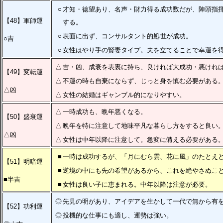
○
才知・徳望あり、名声・財力得る成功数だが、陣頭指
【48】軍師運
する。
○
表面に出ず、コンサルタント的処世が成功。
○吉
○
女性はやり手の賢妻タイプ。夫を立てることで幸運を
△
吉・凶、成衰を表裏に持ち、良ければ大成功・悪けれ
【49】変転運
△
不運の時も自棄にならず、じっと身を慎む必要がある
△凶
△
女性の結婚はギャンブル的になりやすい。
△
一時成功も、晩年悪くなる。
【50】盛衰運
△
晩年を特に注意して地味平凡な暮らし方をすると良い
△凶
△
女性は中年以降に注意して。急変に備える必要がある
■
一時は成功するが、「月にむら雲、花に風」のたとえ
【51】明暗運
■
逆境の中にも先の希望があるから、これを絶やさぬこ
■半吉
■
女性は良い子に恵まれる。中年以降は注意が必要。
◎
先見の明があり、アイデアを生かして一代で無から有
【52】功利運
◎
投機的な仕事にも適し、運勢は強い。