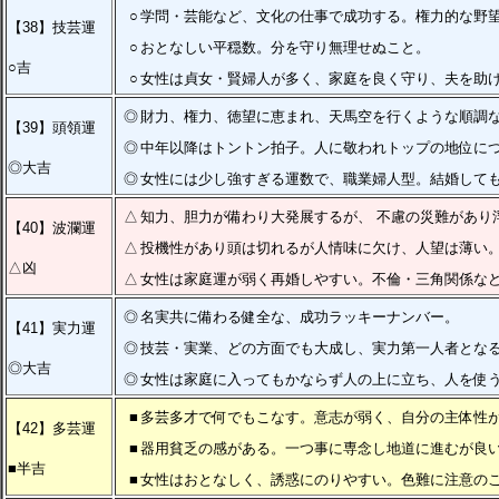
○
学問・芸能など、文化の仕事で成功する。権力的な野
【38】技芸運
○
おとなしい平穏数。分を守り無理せぬこと。
○吉
○
女性は貞女・賢婦人が多く、家庭を良く守り、夫を助
◎
財力、権力、徳望に恵まれ、天馬空を行くような順調
【39】頭領運
◎
中年以降はトントン拍子。人に敬われトップの地位に
◎大吉
◎
女性には少し強すぎる運数で、職業婦人型。結婚して
△
知力、胆力が備わり大発展するが、 不慮の災難があり
【40】波瀾運
△
投機性があり頭は切れるが人情味に欠け、人望は薄い
△凶
△
女性は家庭運が弱く再婚しやすい。不倫・三角関係など
◎
名実共に備わる健全な、成功ラッキーナンバー。
【41】実力運
◎
技芸・実業、どの方面でも大成し、実力第一人者とな
◎大吉
◎
女性は家庭に入ってもかならず人の上に立ち、人を使
■
多芸多才で何でもこなす。意志が弱く、自分の主体性
【42】多芸運
■
器用貧乏の感がある。一つ事に専念し地道に進むが良
■半吉
■
女性はおとなしく、誘惑にのりやすい。色難に注意の