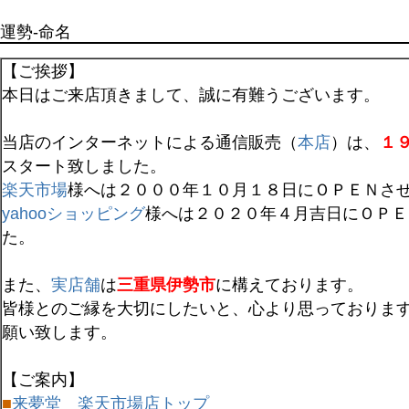
運勢-命名
【ご挨拶】
本日はご来店頂きまして、誠に有難うございます。
当店のインターネットによる通信販売（
本店
）は、
１
スタート致しました。
楽天市場
様へは２０００年１０月１８日にＯＰＥＮさ
yahooショッピング
様へは２０２０年４月吉日にＯＰＥ
た。
また、
実店舗
は
三重県伊勢市
に構えております。
皆様とのご縁を大切にしたいと、心より思っておりま
願い致します。
【ご案内】
■
来夢堂 楽天市場店トップ