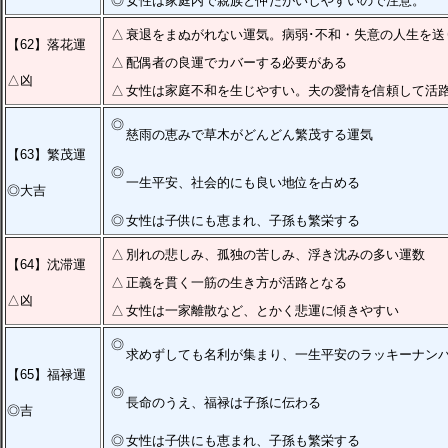
◎
女性は家庭内で親族と仲たがいしやすいので注意。
△
衰退をまぬがれない運気。病弱･不和・失意の人生を送
【62】落花運
△
配偶者の良運でカバーする必要がある
△凶
△
女性は家庭不和を生じやすい。夫の愛情を信頼して活
◎
慈雨の恵みで草木がどんどん繁茂する運気
【63】繁茂運
◎
一生平安、社会的にも良い地位を占める
◎大吉
◎
女性は子供にも恵まれ、子孫も繁栄する
△
別れの悲しみ、孤独の苦しみ、浮き沈みの多い運数
【64】沈滞運
△
正義を貫く一筋の生き方が活路となる
△凶
△
女性は一家離散など、とかく悲運に傾きやすい
◎
求めずしても名利が集まり、一生平安のラッキーナン
【65】福禄運
◎
長命のうえ、福禄は子孫に伝わる
◎吉
◎
女性は子供にも恵まれ、子孫も繁栄する