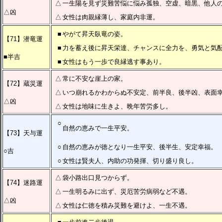
△
一生陽を見ず災難苦悩に悩み孤独、空虚、暗黒、他人
△凶
△
女性は肉親縁薄し、家庭内非運。
■
やがて昇天臥竜の姿。
【71】潜竜運
■
力を蓄え後に昇天栄達、チャンスに全力を、勇気と気
■半吉
■
女性はもう一歩で良縁逃す事あり。
△
常に不安な崖上の家。
【72】蔵災運
△
いつ崩れるかわからぬ不安定、前半良、後半凶、表面
△凶
△
女性は地味に生きよ、晩年苦労多し。
○
自然の恵みで一生平安。
【73】天与運
○
自然の恵みが徳となり一生平安、後半生、安定幸福。
○吉
○
女性は賢夫人、内助の功発揮、切り盛り良し。
△
袋小路出口見つからず。
【74】迷路運
△
一生明るみに出ず、災厄苦労病弱など不遇。
△凶
△
女性は仁徳を積み災難を避けよ、一生不遇。