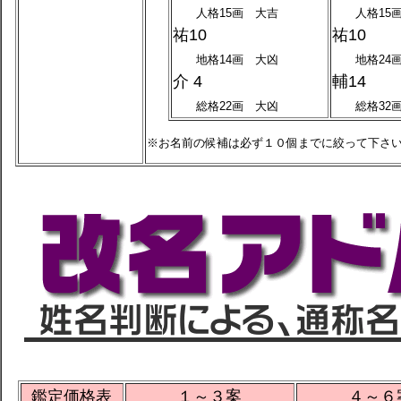
人格15画 大吉
人格15画
祐10
祐10
地格14画 大凶
地格24画
介 4
輔14
総格22画 大凶
総格32画
※お名前の候補は必ず１０個までに絞って下さ
鑑定価格表
１～３案
４～６