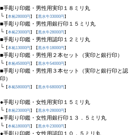
価格
■手彫り印鑑・男性用実印１８ミリ丸
〜
└
【
本柘28000円
】【
黒水牛33000円
】
■手彫り印鑑・男性用銀行印１５ミリ丸
商品タグ
└
【
本柘23000円
】【
黒水牛28000円
】
セール
■手彫り印鑑・男性用認印１２ミリ丸
限定
└
【
本柘13000円
】【
黒水牛18000円
】
再入荷
■手彫り印鑑・男性用２本セット（実印と銀行印）
翌日発送
└
【
本柘45000円
】【
黒水牛54000円
】
■手彫り印鑑・男性用３本セット（実印と銀行印と認
在庫なし商品
印）
在庫なし商品を表示しない
└
【
本柘58000円
】【
黒水牛68000円
】
商品番号/JANコード
●手彫り印鑑・女性用実印１５ミリ丸
└
【
本柘23000円
】【
黒水牛28000円
】
●手彫り印鑑・女性用銀行印１３．５ミリ丸
バンドル販売
└
【
本柘18000円
】【
黒水牛23000円
】
●手彫り印鑑・女性用認印１０．５ミリ丸