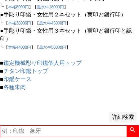
└
【
本柘8000円
】【
黒水牛18000円
】
予約商品
●手彫り印鑑・女性用２本セット（実印と銀行印）
予約商品のみを表示
└
【
本柘36000円
】【
黒水牛45000円
】
●手彫り印鑑・女性用３本セット（実印と銀行印と認
並び順
印）
新着順
└
【
本柘44000円
】【
黒水牛58000円
】
登録順
価格が安い順
■
鑑定機械彫り印鑑個人用トップ
価格が高い順
■
チタン印鑑トップ
優先度順
■
印鑑ケース
レビュー順
■
各種朱肉
キーワードヒット順
検索
詳細検索