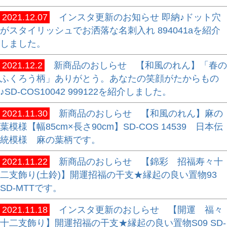
2021.12.07
インスタ更新のお知らせ 即納♪ドット穴
がスタイリッシュでお洒落な名刺入れ 894041aを紹介
しました。
2021.12.2
新商品のおしらせ 【和風のれん】「春の
ふくろう柄」ありがとう。あなたの笑顔がたからもの
♪SD-COS10042 999122を紹介しました。
2021.11.30
新商品のおしらせ 【和風のれん】麻の
葉模様【幅85cm×長さ90cm】SD-COS 14539 日本伝
統模様 麻の葉柄です。
2021.11.22
新商品のおしらせ 【錦彩 招福寿々十
二支飾り(土鈴)】開運招福の干支★縁起の良い置物93
SD-MTTです。
2021.11.18
インスタ更新のおしらせ 【開運 福々
十二支飾り】開運招福の干支★縁起の良い置物S09 SD-