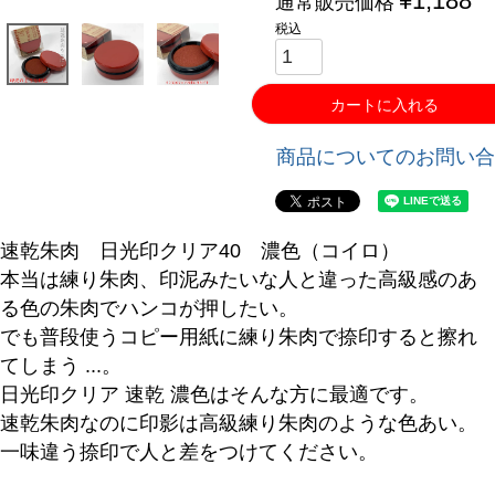
¥
1,188
通常販売価格
税込
カートに入れる
商品についてのお問い合
速乾朱肉 日光印クリア40 濃色（コイロ）
本当は練り朱肉、印泥みたいな人と違った高級感のあ
る色の朱肉でハンコが押したい。
でも普段使うコピー用紙に練り朱肉で捺印すると擦れ
てしまう ...。
日光印クリア 速乾 濃色はそんな方に最適です。
速乾朱肉なのに印影は高級練り朱肉のような色あい。
一味違う捺印で人と差をつけてください。