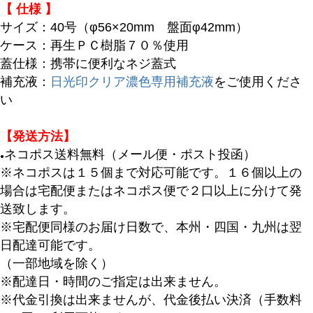
【 仕様 】
サイズ：40号（φ56×20mm 盤面φ42mm）
ケース：再生ＰＣ樹脂７０％使用
蓋仕様：携帯に便利なネジ蓋式
補充液：
日光印クリア濃色専用補充液
をご使用くださ
い
【発送方法】
ネコポス送料無料（メール便・ポスト投函）
●
※ネコポスは１５個まで対応可能です。１６個以上の
場合は宅配便またはネコポス便で２口以上に分けて発
送致します。
※宅配便同様のお届け日数で、本州・四国・九州は翌
日配達可能です。
（一部地域を除く）
※配達日・時間のご指定は出来ません。
※代金引換は出来ませんが、代金後払い決済（手数料