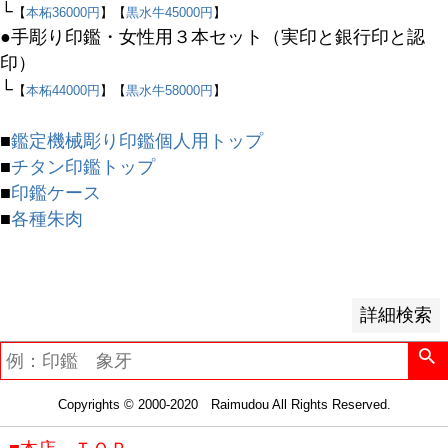
予約商品のみを表示
└
【
本柘36000円
】【
黒水牛45000円
】
●手彫り印鑑・女性用３本セット（実印と銀行印と認
並び順
印）
新着順
└
【
本柘44000円
】【
黒水牛58000円
】
登録順
価格が安い順
■
鑑定機械彫り印鑑個人用トップ
価格が高い順
■
チタン印鑑トップ
優先度順
■
印鑑ケース
レビュー順
■
各種朱肉
キーワードヒット順
検索
詳細検索
Copyrights © 2000-2020 Raimudou All Rights Reserved.