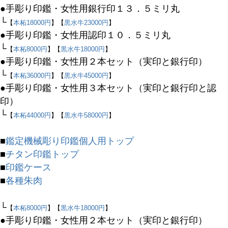
●手彫り印鑑・女性用銀行印１３．５ミリ丸
商品タグ
└
【
本柘18000円
】【
黒水牛23000円
】
セール
●手彫り印鑑・女性用認印１０．５ミリ丸
限定
└
【
本柘8000円
】【
黒水牛18000円
】
再入荷
●手彫り印鑑・女性用２本セット（実印と銀行印）
翌日発送
└
【
本柘36000円
】【
黒水牛45000円
】
●手彫り印鑑・女性用３本セット（実印と銀行印と認
在庫なし商品
印）
在庫なし商品を表示しない
└
【
本柘44000円
】【
黒水牛58000円
】
商品番号/JANコード
■
鑑定機械彫り印鑑個人用トップ
■
チタン印鑑トップ
■
印鑑ケース
バンドル販売
■
各種朱肉
└
【
本柘8000円
】【
黒水牛18000円
】
予約商品
●手彫り印鑑・女性用２本セット（実印と銀行印）