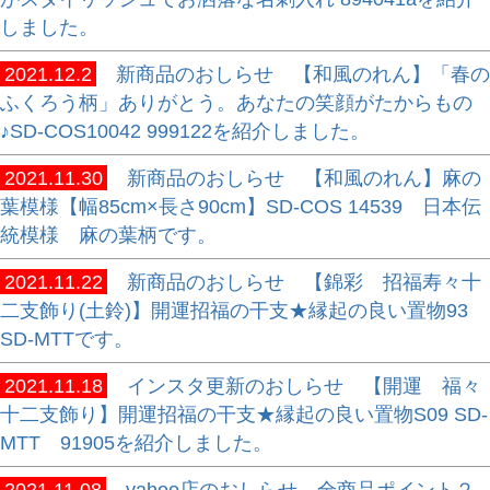
しました。
2021.12.2
新商品のおしらせ 【和風のれん】「春の
ふくろう柄」ありがとう。あなたの笑顔がたからもの
♪SD-COS10042 999122を紹介しました。
2021.11.30
新商品のおしらせ 【和風のれん】麻の
葉模様【幅85cm×長さ90cm】SD-COS 14539 日本伝
統模様 麻の葉柄です。
2021.11.22
新商品のおしらせ 【錦彩 招福寿々十
二支飾り(土鈴)】開運招福の干支★縁起の良い置物93
SD-MTTです。
2021.11.18
インスタ更新のおしらせ 【開運 福々
十二支飾り】開運招福の干支★縁起の良い置物S09 SD-
MTT 91905を紹介しました。
2021.11.08
yahoo店のおしらせ 全商品ポイント２