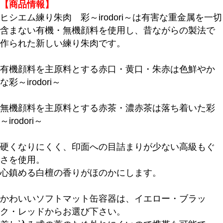
【商品情報】
ヒシエム練り朱肉 彩～irodori～は有害な重金属を一切
含まない有機・無機顔料を使用し、昔ながらの製法で
作られた新しい練り朱肉です。
有機顔料を主原料とする赤口・黄口・朱赤は色鮮やか
な彩～irodori～
無機顔料を主原料とする赤茶・濃赤茶は落ち着いた彩
～irodori～
硬くなりにくく、印面への目詰まりが少ない高級もぐ
さを使用。
心鎮める白檀の香りがほのかにします。
かわいいソフトマット缶容器は、イエロー・ブラッ
ク・レッドからお選び下さい。