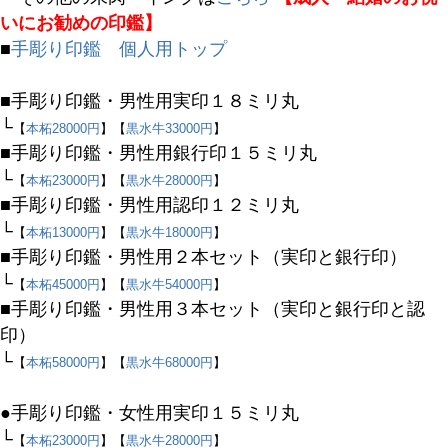
いにお勧めの印鑑】
■
手彫り印鑑 個人用トップ
■手彫り印鑑・男性用実印１８ミリ丸
└
【
本柘28000円
】【
黒水牛33000円
】
■手彫り印鑑・男性用銀行印１５ミリ丸
└
【
本柘23000円
】【
黒水牛28000円
】
■手彫り印鑑・男性用認印１２ミリ丸
└
【
本柘13000円
】【
黒水牛18000円
】
■手彫り印鑑・男性用２本セット（実印と銀行印）
└
【
本柘45000円
】【
黒水牛54000円
】
■手彫り印鑑・男性用３本セット（実印と銀行印と認
キーワード
印）
└
【
本柘58000円
】【
黒水牛68000円
】
価格
●手彫り印鑑・女性用実印１５ミリ丸
〜
└
【
本柘23000円
】【
黒水牛28000円
】