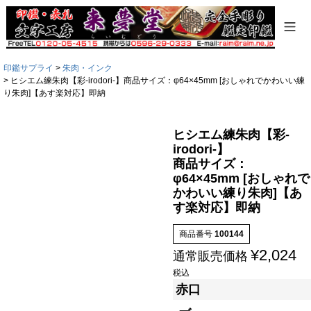
印鑑サプライ
朱肉・インク
ヒシエム練朱肉【彩-irodori-】商品サイズ：φ64×45mm [おしゃれでかわいい練
り朱肉]【あす楽対応】即納
ヒシエム練朱肉【彩-
irodori-】
商品サイズ：
φ64×45mm [おしゃれで
かわいい練り朱肉]【あ
す楽対応】即納
商品番号
100144
¥
2,024
通常販売価格
税込
赤口