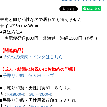
朱肉と同じ油性なので濡れても消えません。
サイズ95mm×36mm
●発送方法●
・宅配便発送[800円 北海道・沖縄1300円（税別）
【関連商品】
●
その他の朱肉・インクはこちら
キーワード
【成人・結婚のお祝いにお勧めの印鑑】
■
手彫り印鑑 個人用トップ
価格
■手彫り印鑑・男性用実印１８ミリ丸
〜
└
【
本柘28000円
】【
黒水牛33000円
】
■手彫り印鑑・男性用銀行印１５ミリ丸
商品タグ
└
【
本柘23000円
】【
黒水牛28000円
】