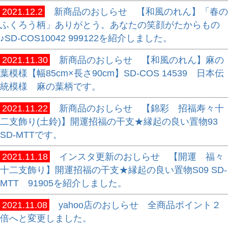
2021.12.2
新商品のおしらせ 【和風のれん】「春の
ふくろう柄」ありがとう。あなたの笑顔がたからもの
♪SD-COS10042 999122を紹介しました。
2021.11.30
新商品のおしらせ 【和風のれん】麻の
葉模様【幅85cm×長さ90cm】SD-COS 14539 日本伝
統模様 麻の葉柄です。
2021.11.22
新商品のおしらせ 【錦彩 招福寿々十
二支飾り(土鈴)】開運招福の干支★縁起の良い置物93
SD-MTTです。
2021.11.18
インスタ更新のおしらせ 【開運 福々
十二支飾り】開運招福の干支★縁起の良い置物S09 SD-
MTT 91905を紹介しました。
2021.11.08
yahoo店のおしらせ 全商品ポイント２
倍へと変更しました。