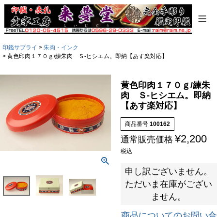
印鑑サプライ
朱肉・インク
黄色印肉１７０ｇ/練朱肉 Ｓ-ヒシエム。即納【あす楽対応】
黄色印肉１７０ｇ/練朱
肉 Ｓ-ヒシエム。即納
【あす楽対応】
商品番号
100162
¥
2,200
通常販売価格
税込
申し訳ございません。
ただいま在庫がござい
ません。
商品についてのお問い合