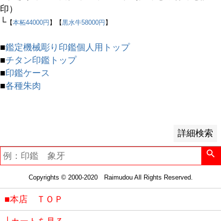
並び順
印）
新着順
└
【
本柘44000円
】【
黒水牛58000円
】
登録順
価格が安い順
■
鑑定機械彫り印鑑個人用トップ
価格が高い順
■
チタン印鑑トップ
優先度順
■
印鑑ケース
レビュー順
■
各種朱肉
キーワードヒット順
検索
詳細検索
Copyrights © 2000-2020 Raimudou All Rights Reserved.
■本店 ＴＯＰ