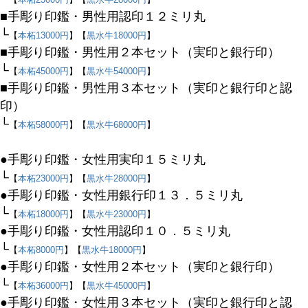
セール
■手彫り印鑑・男性用認印１２ミリ丸
限定
└
【
本柘13000円
】【
黒水牛18000円
】
再入荷
■手彫り印鑑・男性用２本セット（実印と銀行印）
翌日発送
└
【
本柘45000円
】【
黒水牛54000円
】
■手彫り印鑑・男性用３本セット（実印と銀行印と認
在庫なし商品
印）
在庫なし商品を表示しない
└
【
本柘58000円
】【
黒水牛68000円
】
商品番号/JANコード
●手彫り印鑑・女性用実印１５ミリ丸
└
【
本柘23000円
】【
黒水牛28000円
】
●手彫り印鑑・女性用銀行印１３．５ミリ丸
バンドル販売
└
【
本柘18000円
】【
黒水牛23000円
】
●手彫り印鑑・女性用認印１０．５ミリ丸
└
【
本柘8000円
】【
黒水牛18000円
】
予約商品
●手彫り印鑑・女性用２本セット（実印と銀行印）
予約商品のみを表示
└
【
本柘36000円
】【
黒水牛45000円
】
●手彫り印鑑・女性用３本セット（実印と銀行印と認