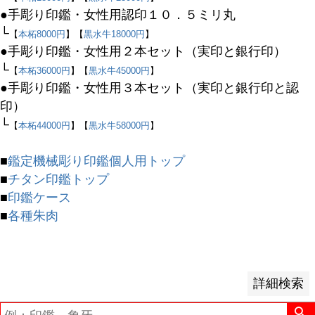
●手彫り印鑑・女性用認印１０．５ミリ丸
└
【
本柘8000円
】【
黒水牛18000円
】
予約商品
●手彫り印鑑・女性用２本セット（実印と銀行印）
予約商品のみを表示
└
【
本柘36000円
】【
黒水牛45000円
】
●手彫り印鑑・女性用３本セット（実印と銀行印と認
並び順
印）
新着順
└
【
本柘44000円
】【
黒水牛58000円
】
登録順
価格が安い順
■
鑑定機械彫り印鑑個人用トップ
価格が高い順
■
チタン印鑑トップ
優先度順
■
印鑑ケース
レビュー順
■
各種朱肉
キーワードヒット順
検索
詳細検索