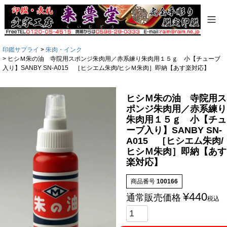
印鑑サプライ
朱肉・インク
ヒシＭ朱の油 寺院用スポンジ朱肉用／赤系練り朱肉用１５ｇ 小【チューブ
入り】SANBY SN-A015 ［ヒシエム朱肉/ヒシＭ朱肉］即納【あす楽対応】
ヒシＭ朱の油 寺院用ス
ポンジ朱肉用／赤系練り
朱肉用１５ｇ 小【チュ
ーブ入り】SANBY SN-
A015 ［ヒシエム朱肉/
ヒシＭ朱肉］即納【あす
楽対応】
商品番号
100166
¥
440
通常販売価格
税込