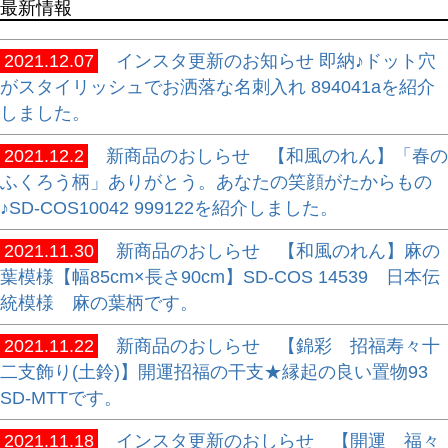
最新情報
2021.12.07
インスタ更新のお知らせ 即納♪ドット穴
がスタイリッシュでお洒落な名刺入れ 894041aを紹介
しました。
2021.12.2
新商品のおしらせ 【和風のれん】「春の
ふくろう柄」ありがとう。あなたの笑顔がたからもの
♪SD-COS10042 999122を紹介しました。
2021.11.30
新商品のおしらせ 【和風のれん】麻の
葉模様【幅85cm×長さ90cm】SD-COS 14539 日本伝
統模様 麻の葉柄です。
2021.11.22
新商品のおしらせ 【錦彩 招福寿々十
二支飾り(土鈴)】開運招福の干支★縁起の良い置物93
SD-MTTです。
2021.11.18
インスタ更新のおしらせ 【開運 福々