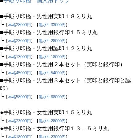
■
手彫り印鑑 個人用トップ
価格
■手彫り印鑑・男性用実印１８ミリ丸
〜
└
【
本柘28000円
】【
黒水牛33000円
】
■手彫り印鑑・男性用銀行印１５ミリ丸
商品タグ
└
【
本柘23000円
】【
黒水牛28000円
】
セール
■手彫り印鑑・男性用認印１２ミリ丸
限定
└
【
本柘13000円
】【
黒水牛18000円
】
再入荷
■手彫り印鑑・男性用２本セット（実印と銀行印）
翌日発送
└
【
本柘45000円
】【
黒水牛54000円
】
■手彫り印鑑・男性用３本セット（実印と銀行印と認
在庫なし商品
印）
在庫なし商品を表示しない
└
【
本柘58000円
】【
黒水牛68000円
】
商品番号/JANコード
●手彫り印鑑・女性用実印１５ミリ丸
└
【
本柘23000円
】【
黒水牛28000円
】
●手彫り印鑑・女性用銀行印１３．５ミリ丸
バンドル販売
└
【
本柘18000円
】【
黒水牛23000円
】