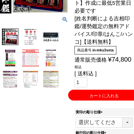
ト】作成に最低5営業日
必要です
[姓名判断による吉相印
鑑/運勢鑑定の無料アド
バイス/印章/はんこ/ハン
コ]【送料無料】
商品番号
in-mku3seta
¥
74,800
通常販売価格
税込
送料込
カートに入れる
実印の彫り仕様
(
必
須
銀行印の彫り仕様