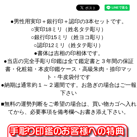
●男性用実印＋銀行印＋認印の3本セットです。
○実印18ミリ（姓名タテ彫り）
○銀行印15ミリ（姓ヨコ彫り）
○認印12ミリ（姓タテ彫り）
●書体は吉相の印相体です。
●当店の完全手彫り印鑑は全て鑑定書と３年間の保証
書・化粧箱・本皮印鑑ケース・高級朱肉・捺印マッ
ト・牛皮袋付です
●納期は通常約１～２週間です。お急ぎの場合はご一報
下さい
■無料の運勢判断をご希望の場合は、買い物カゴへ入れ
てから、必要事項を備考欄へお書き添え下さい。
キーワード