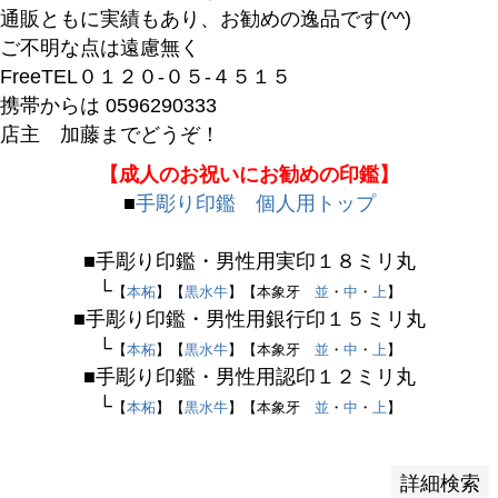
バンドル販売
通販ともに実績もあり、お勧めの逸品です(^^)
ご不明な点は遠慮無く
FreeTEL０１２０-０５-４５１５
予約商品
携帯からは 0596290333
予約商品のみを表示
店主 加藤までどうぞ！
【成人のお祝いにお勧めの印鑑】
並び順
■
手彫り印鑑 個人用トップ
新着順
登録順
■手彫り印鑑・男性用実印１８ミリ丸
価格が安い順
└
【
本柘
】【
黒水牛
】【本象牙
並
・
中
・
上
】
価格が高い順
■手彫り印鑑・男性用銀行印１５ミリ丸
優先度順
└
【
本柘
】【
黒水牛
】【本象牙
並
・
中
・
上
】
レビュー順
■手彫り印鑑・男性用認印１２ミリ丸
キーワードヒット順
└
【
本柘
】【
黒水牛
】【本象牙
並
・
中
・
上
】
検索
詳細検索