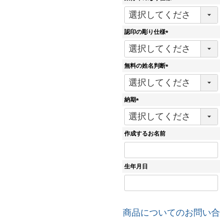
)
(
必
須
認印の彫り仕様
)
(
必
須
無料の姓名判断
)
(
必
須
納期
)
(
必
須
作成するお名前
)
生年月日
商品についてのお問い合