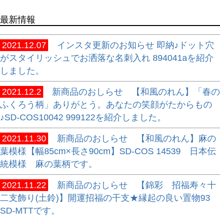
最新情報
2021.12.07
インスタ更新のお知らせ 即納♪ドット穴
がスタイリッシュでお洒落な名刺入れ 894041aを紹介
しました。
2021.12.2
新商品のおしらせ 【和風のれん】「春の
ふくろう柄」ありがとう。あなたの笑顔がたからもの
♪SD-COS10042 999122を紹介しました。
2021.11.30
新商品のおしらせ 【和風のれん】麻の
葉模様【幅85cm×長さ90cm】SD-COS 14539 日本伝
統模様 麻の葉柄です。
2021.11.22
新商品のおしらせ 【錦彩 招福寿々十
二支飾り(土鈴)】開運招福の干支★縁起の良い置物93
SD-MTTです。