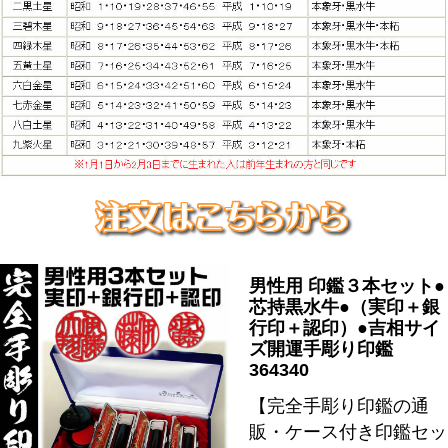
男性用 印鑑３本セット●
芯持黒水牛●（実印＋銀
行印＋認印）●吉相サイ
ズ開運手彫り印鑑
364340
【完全手彫り印鑑の通
販・ケース付き印鑑セッ