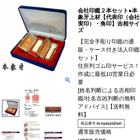
会社印鑑２本セット●本
象牙上材【代表印（会社
実印）・角印】吉相サイ
ズ
【完全手彫り印鑑の通
販・ケース付き法人印鑑
セット】
住所判ゴム印サービス！
作成に最低10営業日必
要
[姓名判断による吉相印
鑑/社名吉凶判断の無料
アドバイス]【送料無
料】
商品番号
in-syazyo2set
通常販売価格