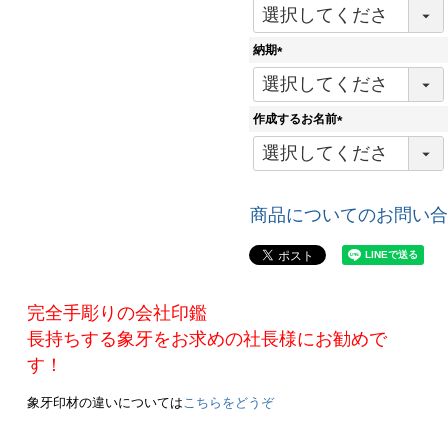
(
必
須
納期
)
(
必
須
作成するお名前
)
(
必
須
)
商品についてのお問い合
完全手彫りの会社印鑑
長持ちする象牙をお求めの社長様にお勧めで
す！
象牙印材の違いについては
こちらをどうぞ