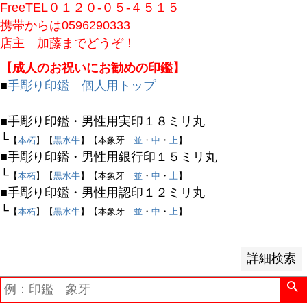
FreeTEL０１２０-０５-４５１５
予約商品
携帯からは0596290333
予約商品のみを表示
店主 加藤までどうぞ！
【成人のお祝いにお勧めの印鑑】
並び順
■
手彫り印鑑 個人用トップ
新着順
登録順
■手彫り印鑑・男性用実印１８ミリ丸
価格が安い順
└
【
本柘
】【
黒水牛
】【本象牙
並
・
中
・
上
】
価格が高い順
■手彫り印鑑・男性用銀行印１５ミリ丸
優先度順
└
【
本柘
】【
黒水牛
】【本象牙
並
・
中
・
上
】
レビュー順
■手彫り印鑑・男性用認印１２ミリ丸
キーワードヒット順
└
【
本柘
】【
黒水牛
】【本象牙
並
・
中
・
上
】
検索
詳細検索