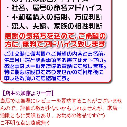
価格
〜
商品タグ
セール
限定
再入荷
翌日発送
在庫なし商品
在庫なし商品を表示しない
商品番号/JANコード
【店主の加藤より一言】
当店では無理にレビューを要求することがございませ
んので、評価の数が少ないかもしれませんが、来店・
バンドル販売
通販ともに実績もあり、お勧めの逸品です(^^)
ご不明な点は遠慮無く