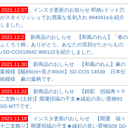
2021.12.07
インスタ更新のお知らせ 即納♪ドット穴
がスタイリッシュでお洒落な名刺入れ 894041aを紹介
しました。
2021.12.2
新商品のおしらせ 【和風のれん】「春の
ふくろう柄」ありがとう。あなたの笑顔がたからもの
♪SD-COS10042 999122を紹介しました。
2021.11.30
新商品のおしらせ 【和風のれん】麻の
葉模様【幅85cm×長さ90cm】SD-COS 14539 日本伝
統模様 麻の葉柄です。
2021.11.22
新商品のおしらせ 【錦彩 招福寿々十
二支飾り(土鈴)】開運招福の干支★縁起の良い置物93
SD-MTTです。
2021.11.18
インスタ更新のおしらせ 【開運 福々
十二支飾り】開運招福の干支★縁起の良い置物S09 SD-