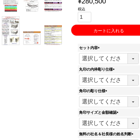
¥
280,500
税込
カートに入れる
セット内容
(
必
須
丸印の内枠彫り仕様
)
(
必
須
角印の彫り仕様
)
(
必
須
角印サイズと金額確認
)
(
必
須
無料の社名＆社長様の姓名判断
)